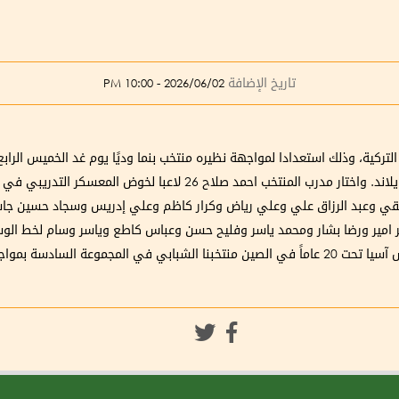
تاريخ الإضافة
2026/06/02 - 10:00 PM
لتركية، وذلك استعدادا لمواجهة نظيره منتخب بنما وديًا يوم غد الخميس الراب
للمشاركة في تصفيات كأس اسيا التي ستقام في تايلاند. واختار مدرب الم
ي وعبد الرزاق علي وعلي رياض وكرار كاظم وعلي إدريس وسجاد حسين جاسم 
امير ورضا بشار ومحمد ياسر وفليح حسن وعباس كاطع وياسر وسام لخط الو
وحسن ناصر لخط الهجوم. ووضعت قرعة تصفيات كأس آسيا تحت 20 عاماً في الصين منتخبنا الشبابي 