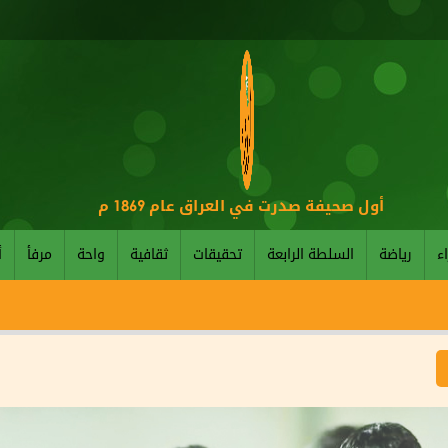
أول صحيفة صدرت في العراق عام 1869 م
اء
رياضة
السلطة الرابعة
تحقيقات
ثقافية
واحة
مرفأ
أ