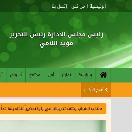
الرئيسية
من نحن
إتصل بنا
رئيس مجلس الإدارة رئيس التحرير
مؤيد اللامي
سياسية
تقارير
أمن
مجتمع
أسواق
آر
أهم الأخبـار
منتخب الشباب يكثف تدريباته في يلوا تحضيراً للقاء بنما غداً