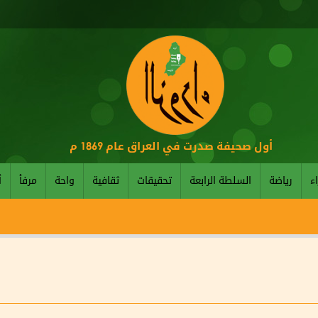
أول صحيفة صدرت في العراق عام 1869 م
اء
رياضة
السلطة الرابعة
تحقيقات
ثقافية
واحة
مرفأ
أ