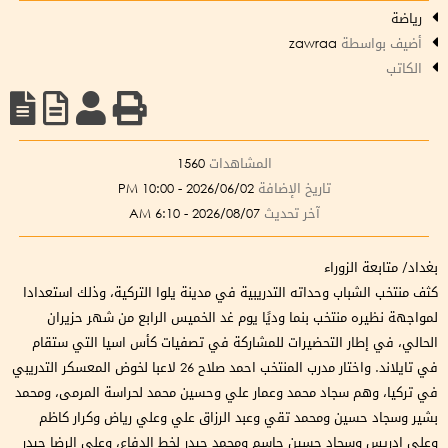
رياضة
أضيف بواسطة
zawraa
الكاتب
المشاهدات
1560
تاريخ الإضافة
2026/06/02 - 10:00 PM
آخر تحديث
2026/08/07 - 6:10 AM
بغداد/ متابعة الزوراء
كثف منتخب الشباب وحداته التدريبية في مدينة يلوا التركية، وذلك استعدادا
لمواجهة نظيره منتخب بنما وديًا يوم غد الخميس الرابع من شهر حزيران
الحالي، في إطار التحضيرات للمشاركة في تصفيات كأس اسيا التي ستقام
في تايلاند. واختار مدرب المنتخب احمد صلاح 26 لاعبا لخوض المعسكر التدريبي
في تركيا، وهم سجاد محمد وعمار علي وحسين محمد لحراسة المرمى، ومحمد
بشير وسجاد حسين ومحمد تقي وعبد الرزاق علي وعلي رياض وكرار كاظم
وعلي إدريس وسجاد حسين جاسم ومحمد حيدر لخط الدفاع، وعلي الرضا حيدر