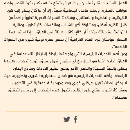
العمل المشترك، قال تيباس: إن “العراق يتمتع بشغف كبير بكرة القدم، ولديه
مواهب بالفطرة، ويملك قاعدة اجتماعية متينة، إلا أن ما كان يحتاج إليه هو،
الهيكلية، والتخطيط والاستقرار، وشهدت السنوات الأخيرة تطوراً واضحاً من
خلال تنظيم أفضل، ومشاركة أكبر للشباب، ومنافسات أكثر تطوراً، وعقلية
احترافية متنامية”، مؤكداً أن “الإمكانات هائلة في العراق، وإذا استمر هذا
المسار، فبإمكان كرة القدم العراقية أن تحقق قفزة نوعية كبيرة في السنوات
القادمة”.
وعن أهم التحديات الرئيسية التي واجهتها رابطة (لاليغا) أثناء عملها في
العراق أجاب: “كما هو الحال مع أي مشروع تحول عميق، توجد تحديات، بعضها
يتعلق بالبنية التحتية؛ والبعض الآخر يتعلق بتغيير العادات ونماذج الإدارة
الراسخة، وأهم التحديات الرئيسية هو ضمان استمرارية التدريب وتطويره، حيث
لا يمكن إحداث تغيير هيكلي فوري ومع وجود رغبة حقيقية في التطوير،
ومشاركة أكبر، وانفتاح على التغيير، تتحول هذه التحديات إلى فرص لتحقيق
مستدام”.