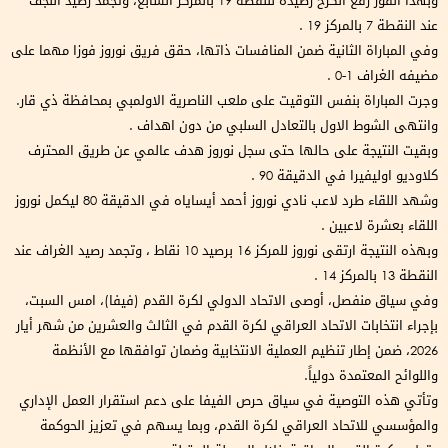
وبهذا الفوز رفع الكرخ رصيده للنقطة 19 بالمركز السابع، وتجمد رصيد النجف
عند النقطة 7 بالمركز 19 .
وفي المباراة الثانية ضمن المنافسات ذاتها، حقق فريق نوروز فوزا مهما على
مضيفه الغراف 1-0 .
وجرت المباراة بنفس التوقيت على ملعب الناصرية الاولمبي بمحافظة ذي قار.
وانتهى الشوط الاول بالتعادل السلبي من دون اهداف .
وبقيت النتيجة على حالها حتى سجل نوروز هدف عالمي عن طريق المحترف
كلاوديو اوليفيرا في الدقيقة 90 .
وشهد اللقاء طرد لاعب نادي نوروز أحمد أيساياه في الدقيقة 80 ليكمل نوروز
اللقاء بعشرة لاعبين .
وبهذه النتيجة ارتقى نوروز للمركز 16 برصيد 10 نقاط ، وتجمد رصيد الغراف عند
النقطة 13 بالمركز 14 .
وفي سياق منفصل، أوصى الاتحاد الدولي لكرة القدم (فيفا)، امس السبت،
بإجراء انتخابات الاتحاد العراقي لكرة القدم في الثالث والعشرين من شهر أيار
2026، ضمن إطار تنظيم العملية الانتخابية وضمان توافقها مع الأنظمة
واللوائح المعتمدة دولياً.
وتأتي هذه التوصية في سياق حرص الفيفا على دعم استقرار العمل الإداري
والمؤسسي للاتحاد العراقي لكرة القدم، وبما يسهم في تعزيز الحوكمة