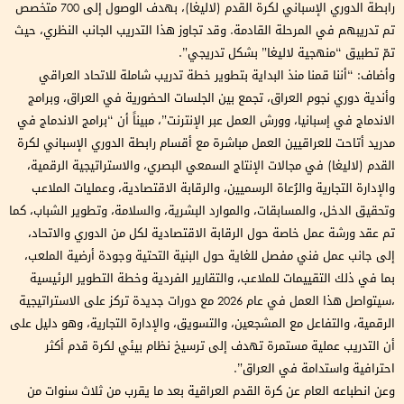
رابطة الدوري الإسباني لكرة القدم (لاليغا)، بهدف الوصول إلى 700 متخصص
تم تدريبهم في المرحلة القادمة. وقد تجاوز هذا التدريب الجانب النظري، حيث
تمّ تطبيق “منهجية لاليغا” بشكل تدريجي”.
وأضاف: “أننا قمنا منذ البداية بتطوير خطة تدريب شاملة للاتحاد العراقي
وأندية دوري نجوم العراق، تجمع بين الجلسات الحضورية في العراق، وبرامج
الاندماج في إسبانيا، وورش العمل عبر الإنترنت”، مبيناً أن “برامج الاندماج في
مدريد أتاحت للعراقيين العمل مباشرة مع أقسام رابطة الدوري الإسباني لكرة
القدم (لاليغا) في مجالات الإنتاج السمعي البصري، والاستراتيجية الرقمية،
والإدارة التجارية والرُعاة الرسميين، والرقابة الاقتصادية، وعمليات الملاعب
وتحقيق الدخل، والمسابقات، والموارد البشرية، والسلامة، وتطوير الشباب، كما
تم عقد ورشة عمل خاصة حول الرقابة الاقتصادية لكل من الدوري والاتحاد،
إلى جانب عمل فني مفصل للغاية حول البنية التحتية وجودة أرضية الملعب،
بما في ذلك التقييمات للملاعب، والتقارير الفردية وخطة التطوير الرئيسية
،سيتواصل هذا العمل في عام 2026 مع دورات جديدة تركز على الاستراتيجية
الرقمية، والتفاعل مع المشجعين، والتسويق، والإدارة التجارية، وهو دليل على
أن التدريب عملية مستمرة تهدف إلى ترسيخ نظام بيئي لكرة قدم أكثر
احترافية واستدامة في العراق”.
وعن انطباعه العام عن كرة القدم العراقية بعد ما يقرب من ثلاث سنوات من