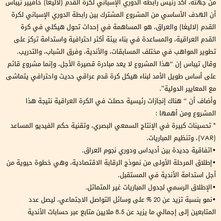
من جهته، أكد رئيس رابطة الدوري الإسباني لكرة القدم (لاليغا) خافيير تيباس
أن الهدف الأساسي من المشروع المشترك بين رابطة الدوري الإسباني لكرة
القدم (لاليغا) والعراق، هو المساهمة في إحداث تحول هيكلي في كرة
القدم العراقية، والمساعدة في بناء بيئة أكثر احترافية واستدامة تركز على
تطوير المواهب في مختلف المسابقات، والأندية، وفرق الشباب، والتدريب.
وقال تيباس إن “هذا المشروع لا يعد مبادرة قصيرة الأجل، وإنما مشروع قائم
على أساس طويل الأمد لبناء هيكل كرة قدم عراقي حديث واحترافي يتماشى
مع المعايير الدولية”.
وأضاف أن “ هناك إنجازات رئيسية حصلت في الكرة العراقية نتيجة هذا
المشروع ومن أهمها :
* تحسينات كبيرة في الإنتاج السمعي البصري، وتقنية حكم الفيديو المساعد
(VAR)، وتنظيم المباريات.
•اتفاقية جديدة بين أديداس ودوري نجوم العراق.
•إطلاق المرحلة الأولى من نموذج الرقابة الاقتصادية، وهي خطوة حيوية من
أجل استدامة الأندية في المستقبل.
•الإطلاق الرسمي لجدول المباريات غير المتماثل.
•نمو بنسبة تزيد عن 20 % على وسائل التواصل الاجتماعي، ليصل عدد
المتابعين إلى إجمالي ما يزيد عن 8.5 ملايين متابع عبر حسابات الأندية