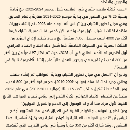
والدوري والاتحاد.
•حضور ثلاثة ملايين متفرج في الملاعب خلال موسم 2024-2025، مع زيادة
بنسبة 25 % في الحضور في بداية موسم 2025-2026 مقارنة بالعام السابق.
وفي مجال تطوير الشباب بين تيباس أنه “ومنذ عام 2023، تم إنشاء دوريات
منظمة لفئات الشباب لأول مرة، وتضم الآن خمس فئات عمرية، شارك فيها
أكثر من 4000 لاعب مسجل، و750 محترفاً، مع وجود خطط لإدراج المزيد من
الفئات العمرية في السنوات القادمة، كما شمل ذلك افتتاح الاتحاد العراقي
أول أكاديمياته للأداء العالي في أب 2025، حيث تم اختار 97 لاعباً من بين أكثر
من 300 لاعب تم تقييمهم، ويجرى العمل حالياً على إنشاء أكاديمية ثانية في
البصرة”.
وتابع أن “العمل في مجال تطوير الشباب ورعاية المواهب تم إنشاء منتخب
وطني جديد تحت 16 سنة (مواليد 2009-2010)، مع مراقبة أكثر من 800 لاعب،
ومن المخطط تشكيل منتخب تحت 15 سنة (مواليد 2011-2012) في عام 2026،
فضلاً عن انضمام الاتحاد العراقي لكرة القدم إلى برنامج تطوير المواهب التابع
للفيفا لأول مرة، مما أتاح له الوصول إلى الدعم والتمويل الدوليين”.
وعن تطوير المواهب والكوادر الفنية في العراق ضمن هذا المشروع أوضح
تيباس أن “تطوير المواهب العراقية والكوادر الفنية يعد ركيزة أساسية لهذا
المشروع، وقد شارك أكثر من 350 مدرباً وفنياً في برامج التدريب التي تُقدّمها