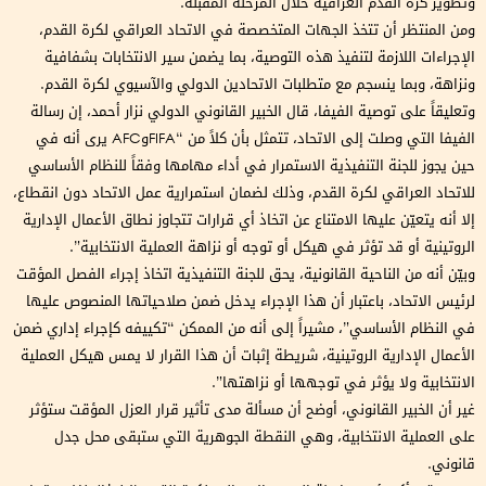
وتطوير كرة القدم العراقية خلال المرحلة المقبلة.
ومن المنتظر أن تتخذ الجهات المتخصصة في الاتحاد العراقي لكرة القدم،
الإجراءات اللازمة لتنفيذ هذه التوصية، بما يضمن سير الانتخابات بشفافية
ونزاهة، وبما ينسجم مع متطلبات الاتحادين الدولي والآسيوي لكرة القدم.
وتعليقاً على توصية الفيفا، قال الخبير القانوني الدولي نزار أحمد، إن رسالة
الفيفا التي وصلت إلى الاتحاد، تتمثل بأن كلاً من “FIFAوAFC يرى أنه في
حين يجوز للجنة التنفيذية الاستمرار في أداء مهامها وفقاً للنظام الأساسي
للاتحاد العراقي لكرة القدم، وذلك لضمان استمرارية عمل الاتحاد دون انقطاع،
إلا أنه يتعيّن عليها الامتناع عن اتخاذ أي قرارات تتجاوز نطاق الأعمال الإدارية
الروتينية أو قد تؤثر في هيكل أو توجه أو نزاهة العملية الانتخابية”.
وبيّن أنه من الناحية القانونية، يحق للجنة التنفيذية اتخاذ إجراء الفصل المؤقت
لرئيس الاتحاد، باعتبار أن هذا الإجراء يدخل ضمن صلاحياتها المنصوص عليها
في النظام الأساسي”، مشيراً إلى أنه من الممكن “تكييفه كإجراء إداري ضمن
الأعمال الإدارية الروتينية، شريطة إثبات أن هذا القرار لا يمس هيكل العملية
الانتخابية ولا يؤثر في توجهها أو نزاهتها”.
غير أن الخبير القانوني، أوضح أن مسألة مدى تأثير قرار العزل المؤقت ستؤثر
على العملية الانتخابية، وهي النقطة الجوهرية التي ستبقى محل جدل
قانوني.