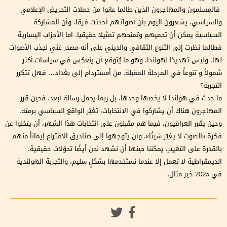
فالمسلمون والمهاجرون الذين طالما عانوا من حملات التحريض الإعلامي
والسياسي، يشعرون اليوم بأن أصواتهم أحدثت فرقا، وأن المشاركة
السياسية يمكن أن تحميهم وتمنحهم تمثيلا حقيقيا. اما الأحزاب اليسارية
فطالما نظرت إلى التنوع الثقافي والديني على أنه مصدر غني لجذب الأصوات
لها، وليس تهديدًا لهولندا، وهو ما يُتوقع أن ينعكس في سياسات أكثر
شمولاً و تنوعاً في المرحلة المقبلة. من أمستردام إلى بغداد… فهل تتكرر
التجربة؟
ما حدث في هولندا لا يخصها وحدها، بل ربما يحمل رسالة أبعد. فحين قرر
المهاجرون هناك أن يشاركوا في الانتخابات، تغيّر الواقع السياسي برمته.
وحين يقرر العراقيون، فيما هم مقبلون على انتخابات هذا الشهر، أن يتخلوا عن
فكرة «الصوت لا يغيّر شيئًا»، وأن يتوجهوا إلى صناديق الاقتراع إيماناً منهم
بالقدرة على التغيير، يمكننا حينها أن نشهد نحن أيضًا تحوّلات حقيقية.
الديمقراطية لا تعمل إلا عندما نستخدمها بشكلٍ سليم، والتجربة الهولندية
في 2025 خير مثال.