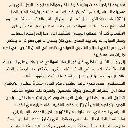
فهزيمة (فيلدرز) حملت رمزية كبيرة داخل هولندا وخارجها. الرجل الذي بنى
مسيرته السياسية على التحريض ضد الإسلام، واشتهر بفيلمه المثير للجدل
(فتنة) عام 2008 الذي حاول فيه الربط بين الإسلام والعنف، وجد نفسه اليوم
أمام واقع جديد. الناخب الهولندي الى جانب المهاجر اختار التعايش على
الانقسام. كما أن الخطاب اليميني المتشدد الذي دعا إلى إغلاق المساجد
وحظر الحجاب، لم يعد يجد الصدى الذي كان يحظى به قبل سنوات، ما يعكس
تغيرا عميقا في المزاج الشعبي الهولندي، خاصة في المدن الكبرى التي تضم
جاليات مسلمة كبيرة.
إلى جانب الشأن الداخلي، فإن فوز اليسار الهولندي قد ينعكس على السياسة
الخارجية أيضًا، لا سيما في الملف الفلسطيني، حيث تُعرف أحزاب مثل (الخضر
والعمال) و(الديمقراطيين 66) بمواقفهما المؤيدة لحقوق الشعب
الفلسطيني. ففي تموز- يوليو الماضي، قدّم الحزبان مذكرةً للبرلمان الهولندي
دعت إلى الاعتراف الرسمي بدولة فلسطين، واعتبرت ذلك خطوة أساسية
لتحقيق السلام العادلفي الشرق الأوسط. ومع تعزيز تمثيلهما داخل البرلمان
الجديد، يتوقع مراقبون أن يتزايد حضور القضية الفلسطينية في الخطاب
السياسي الهولندي، بعد سنوات من الفتور والانحياز للموقف الإسرائيلي.
أما بالنسبة للجاليات المسلمة في هولندا، التي يتجاوز عددها المليون نسمة،
فإن فوز اليسار لا يُقرأ فقط كتحوّل سياسي، بل كـ»استعادة مكانة سابقة.