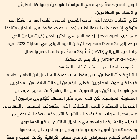
الزمن، لتفتح صفحة جديدة في السياسة الهولندية وعنوانها التعايش،
والانفتاح مع المهاجرين.
نتائج انتخابات 2025، التي أجريت الأسبوع الماضي، قلبت الموازين بشكل غير
متوقع، إذ حصد حزب الديمقراطيين (D66) نحو 28 مقعدًا في البرلمان، متقدمًا
على حزب الحرية (pvv) بزعامة السياسي المثير للجدل (خيرت فيلدرز) الذي
تراجع إلى 25 مقعدًا فقط بعد أن كان القوة الأولى في انتخابات 2023. فيما
جاء الحزب الليبرالي(VVD ) ثالثًابـ23 مقعدًا، وتحالف الخضر والعمال
(GroenLinks-PvdA) رابعًا بنحو 20 مقعدًا.
تصويت المهاجرين… مفاجأة قلبت المشهد
النتائج فاجأت المحللين، ليس فقط بسبب عودة اليسار، بل لأن العامل الحاسم
فيها كان صوت المهاجرين. فعلى الرغم من أن مئات الآلاف من المهاجرين
في هولندا يمتلكون حق التصويت، فإن غالبيتهم كانت لعقودٍ تعزف عن
المشاركة السياسية. لكن هذه المرة تغيّر المشهد كليًا.ويرى مراقبون أن
التصريحات المستفزة لليمين المتطرف، التي استهدفت المسلمين والمهاجرين
على مدى السنوات الماضية، كانت الشرارة التي دفعت هذه الشريحة إلى
التحرك، والمشاركة الواسعة في صناديق الاقتراع. إذ قرر المهاجرون،
ومعظمهم من أصول مغربية وتركية ودول عربية اخرى، أن يستخدموا
أصواتهم كسلاحٍ ديمقراطي للرد على خطاب الكراهية. وكانت النتيجة واضحة.