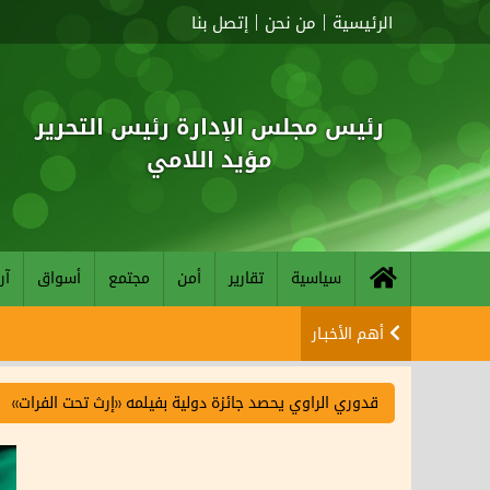
الرئيسية
من نحن
إتصل بنا
رئيس مجلس الإدارة رئيس التحرير
مؤيد اللامي
سياسية
تقارير
أمن
مجتمع
أسواق
آر
أهم الأخبـار
قدوري الراوي يحصد جائزة دولية بفيلمه «إرث تحت الفرات»