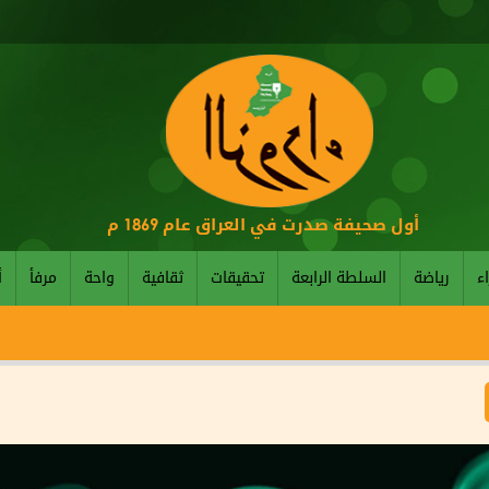
أول صحيفة صدرت في العراق عام 1869 م
اء
رياضة
السلطة الرابعة
تحقيقات
ثقافية
واحة
مرفأ
أ