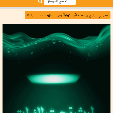
قدوري الراوي يحصد جائزة دولية بفيلمه «إرث تحت الفرات»