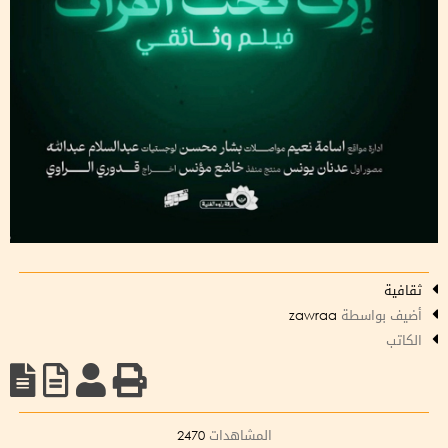
ثقافية
أضيف بواسطة
zawraa
الكاتب
المشاهدات
2470