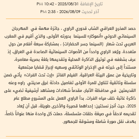
تاريخ الإضافة
2025/08/31 - 10:42 PM
آخر تحديث
2026/08/09 - 2:35 PM
حصد المخرج العراقي الشاب قدوري الراوي ، جائزة مهمة في المهرجان
السينمائي الدولي «أنموكار» للسينما بدورته الأولى، والذي أقيم في المغرب
العربي تحت شعار (السينما جسر الحضارات) ، بمشاركة سبعة أفلام من دول
متعددة. ويُعد الراوي واحداً من الأصوات السينمائية الصاعدة في العراق، إذ
عرف بشغفه في توثيق الذاكرة المحلية وتقديمها بلغة بصرية معاصرة،
مستنداً إلى خبرته في الإخراج الوثائقي وسعيه لإبراز قضايا مجتمعية
وتاريخية من عمق البيئة العراقية. الفيلم الفائز «إرث تحت الفرات» يأتي ضمن
سلسلة وثائقية تتناول للمرة الأولى تفاصيل حادثة غرق مدينتي راوه وعنه
القديمتين في محافظة الأنبار، مقدماً شهادات ومشاهد أرشيفية تضيء على
ذاكرة غائبة خلف مياه الفرات. بدأ الراوي العمل على المشروع مطلع عام
2025، حيث أنجز نسختين: إحداهما قصيرة والأخرى طويلة، قبل أن يُعاد
تقديمه لاحقاً في صيغة حلقات متسلسلة، حملت كل واحدة منها عنواناً خاصاً،
بهدف نقل صورة شاملة ومشوقة للجمهور.