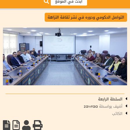
التواصل الحكومي ودوره في نشر ثقافة النزاهة
السلطة الرابعة
أضيف بواسطة
zawraa
الكاتب