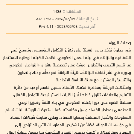
المشاهدات
1436
تاريخ الإضافة
2026/07/09 - 1:23 AM
آخر تحديث
2026/08/06 - 4:11 PM
بغداد/ الزوراء
في خطوة تؤكد حرص الهيئة على تعزيز التكامل المؤسسي وترسيخ قيم
الشفافية والنزاهة في بيئة العمل الحكومي، نظّمت الهيئة الوطنية للاستثمار
عبر قسم التدريب والتطوير، ورشة عمل تخصصية بعنوان «التواصل الحكومي
ودوره في نشر ثقافة النزاهة.. هيئة النزاهة نموذجاً»، وذلك بالتعاون
والتنسيق المشترك مع هيئة النزاهة الاتحادية.
واستُهلت الورشة بمحاضرة قدّمها الأستاذ حسين قاسم أوحيد من دائرة
التعليم والعلاقات تناول خلالها أبرز الآليات الاستراتيجية للتواصل الفعّال،
مسلطاً الضوء على دور الإعلام الحكومي في بناء الثقة وتعزيز الوعي
المجتمعي بمخاطر الفساد وسبل مكافحته. كما استعرضت الورشة آليات تسلّم
المعلومات والأخبار المتعلقة بقضايا الفساد، وطرق متابعة شبهات الفساد
في مؤسسات الدولة، فضلاً عن تشخيص الممارسات التي قد تؤدي إلى
الفساد ومعالجتها، وأهمية تدقيق العقود الحكومية بما يضمن حماية المال