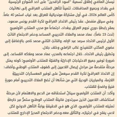
نيسان الماضي إطلاق تسمية “أسود الرافدين” على أحد الشوارع الرئيسية
في بغداد وجميع المحافظات، تثميناً لتأهل المنتخب العراقي إلى نهائيات
كأس العالم 2026، في أول مشاركة مونديالية للعراق بعد غياب استمر 40 عاماً.
وفي سياق منفصل، عقدَ رئيسُ الاتحادِ العراقيّ لكرة القدم يونس محمود،
بمقرِ رابطةِ دوري نجوم العراق ببغداد، اجتماعاً مع مدربِ المنتخبِ الأولمبيّ
(تحت 23 عاماً)، عماد محمد والملاك التدريبي المساعد.وحضر الاجتماع النائبُ
الأول لرئيسِ الاتحاد سرمد عبد الإله، والنائبُ الثاني محمد ناصر، بالإضافةِ إلى
عضوي المكتبِ التنفيذيّ غالب الزاملي وخلف جلال.
وتطرق رئيسُ الاتحاد، خلال اجتماعه بالمدربِ عماد محمد وملاكه المُساعد، إلى
ضرورةِ توفيرِ جميع الاحتياجاتِ الإداريّة والفنيّة للمنتخب الأولمبيّ؛ كونه يمثل
مرحلةً متقدمةّ من مراحلِ إيصال اللاعبين إلى صُفوفِ المنتخبِ الوطني.وأضاف:
إن الاتحادَ العراقيَّ لكرة القدم سيعملُ على توفيرِ المعسكراتِ التدريبيّةِ
اللازمة، والمبارياتِ الوديةِ التي من شأنها أن تضعَ الملاكَ التدريبيّ أمام صورةٍ
فنيةٍ واضحةٍ للمُنتخب.
وأكد: أن المنتخبَ الأولمبيّ سينالُ استحقاقه من الدعمِ والاهتمام لأن مرحلةَ
استكشاف اللاعبين الذين سيرتدون فانيلةَ المنتخبِ الوطنيّ ستمرُّ عبر خارطةِ
تمثيله للمنتخبِ الأولمبيّ، الذي هو في الحقيقةِ بوابةُ التأهل الدوليّ لكل
لاعبٍ يفلح في اجتيازه، والتألق معه.وحضر الاجتماع المديرُ الإداريّ للمنتخب