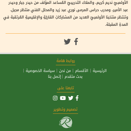
الأولمبيّ نديم كريم، والملاك التدريبيّ المُساعد المؤلف من حيدر جبار وحيدر
عبد الأمير، ومدرب حراس المرمى نوري عبد زيد والمحلل الفني منتظر مجبل.
وتنتظر منتخبنا الأولمبيّ العديد من المشاركاتِ القاريّةِ والإقليميةِ المُرتقبة في
المدةِ المقبلة.
روابط هامة
الرئيسية
الأقسام
من نحن
سياسة الخصوصية
بحث متقدم
إتصل بنا
تابعنا على
تصميم وتطوير