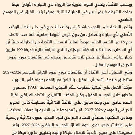
وبحسب اللائحة، يلتقي القوة الجوية مع الزوراء في المباراة الأولى، فيما
يواجه الشرطة فريق أربيل في المباراة الثانية، وفق ترتيب الفرق في الموسم
الماضي.
وتنص اللائحة على اللجوء مباشرة إلى ركلات الترجيح في حال انتهاء الوقت
الأصلي لأي مباراة بالتعادل، من دون خوض أشواط إضافية. كما حدد الاتحاد
يوم 15 من الشهر الحالي موعداً نهائياً لانسحاب الأندية من البطولة، مبيناً أن
أي انسحاب بعد انتهاء المهلة سيعرّض النادي لغرامة مالية قدرها 100 مليون
دينار عراقي، فضلاً عن خصم ثلاث نقاط من رصيده في منافسات دوري نجوم
العراق للموسم المقبل.
وفي السياق، أعلن الاتحاد أن منافسات دوري نجوم العراق للموسم 2026-2027
ستنطلق منتصف شهر آب المقبل، بالتزامن مع إقامة بطولة كأس السوبر،
مؤكداً العمل على تجهيز منظومة حكم الفيديو المساعد (VAR) بمستوى
متطور خلال الموسم المقبل. وكان المكتب التنفيذي للاتحاد العراقي لكرة
القدم صادق، في وقت سابق، على اللائحة النهائية لمسابقة كأس السوبر
العراقي للموسم 2026-2027، قبل تعميمها على الأندية والجهات المعنية.
وصادق المكتب التنفيذي للاتحاد العراقي لكرة القدم، بصورة نهائية ورسمية،
على لائحة تراخيص دوري نجوم العراق للموسم الرياضي 2026-2027، وتم
تعميمها على جميع الأندية للاطلاع عليها والبدء بتطبيق ما ورد فيها من