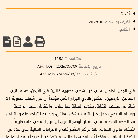
أخيرة
أضيف بواسطة
zawraa
الكاتب
المشاهدات
1156
تاريخ الإضافة
2026/07/09 - 1:03 AM
آخر تحديث
2026/08/07 - 6:19 AM
في الجدل الحاصل بسبب قرار شطب عضوية فنانين في الأردن، حسم نقيب
الفنانين الأردنيين، الدكتور هاني الجراح الأمر، مؤكداً أن قرار شطب عضوية 21
فناناً من سجلات النقابة، بينهم الفنانة صبا مبارك، والفنانان جميل براهمة
ووسام البريحي، دخل حيز التنفيذ بشكل نهائي، ولا نية للتراجع عنه.وبالتزامن
مع الضجة الحاصلة بسبب القرار، أوضح النقيب أن قرار الشطب جاء تطبيقاً
لأحكام قانون النقابة، بعد تراكم الاشتراكات والالتزامات المالية على عدد من
الأعضاء لسنوات، مؤكداً أن المجلس الحالي لم يتخذ قراراً جديداً بالفصل، وإنما