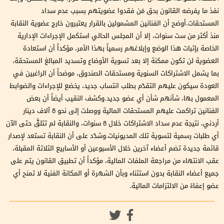
نفذ ما يفرضه القانون بحق مَن فقدوا عضويتهم بسبب عدم سداد
المستحقات.أوضح أن الفنانين المشمولين بالقرار يعتبرون خارج عضوية النقابة
منذ أكثر من ست سنوات، إلا أن المجلس الحالي استكمل الإجراءات الإدارية
الخاصة بإثبات هذا الوضع وإبلاغهم رسمياً بهذا الأمر، مؤكداً أن استعادة
العضوية لن تكون ممكنة إلا بعد تسوية الأوضاع وتسديد المبالغ المستحقة،
بما يشمل الاشتراكات السنوية ومستحقات الصندوق، موضحاً أن الراغبين في
العودة سيكون عليهم التقدّم بطلب انتساب جديد، يخضع للإجراءات والضوابط
المعمول بها، شأنهم شأن أي عضو جديد.وكشف النقيب أيضاً أن بعض
الفنانين تراكمت عليهم المستحقات المالية ووصلت إلى نحو 8 آلاف دينار
أردني، نتيجة عدم سداد الاشتراكات خلال 8 سنوات، والنقابة لم تتلقَّ حتى الآن
أي طلبات رسمية لتسوية تلك المديونيات.وشدّد على أن النقابة تستعد لإصدار
قائمة جديدة تضم أعضاء آخرين خلال الأسبوعين أو الأسابيع الثلاثة المقبلة،
عقب الانتهاء من مراجعة الملفات المالية، مؤكداً أن تطبيق القانون يتم على
جميع أعضاء النقابة بدون استثناء وبأن الشهرة أو المكانة الفنية لا تمنح أي
عضو إعفاءً من الالتزامات المالية.