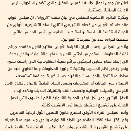
اعلن عن جدول اعمال جلسة الخميس المقبل والذي تضمن استجواب رئيس
الهيئة الوطنية للاستثمار.
وذكرت الدائرة الاعلامية للمجلس في بيان تلقته “الزوراء”: ان مجلس النواب
عقد جلسته الأولى من فصله التشريعي الثاني للسنة التشريعية الأولى من
الدورة الانتخابية السادسة برئاسة هيبت الحلبوسي رئيس المجلس والتي
خصصت لقراءة عدد من مقترحات القوانين.
وأنهى المجلس، بحسب البيان، القراءة الأولى لمقترح قانون مكافحة جرائم
تقنية المعلومات المقدم من لجنتي الأمن والدفاع، والقانونية، والذي يهدف
الى إيجاد نظام عقابي لمرتكبي جرائم تقنية المعلوماتية التي رافقت نشوء
ونمو وتطور نظم الحاسوب والشبكات وثورة المعلومات ولما تنطوي عليه من
مخاطر عدة تلحق بالمؤسسات والأفراد خسائر كبيرة بوصفها تستهدف
الاعتداء على البيانات أو المعلومات وتمس الحياة الخاصة للأفراد وتهدد الأمن
القومي والسيادة الوطنية وتضعف الثقة بالتقنيات الحديثة وتهدد إبداع
العقل البشري ومن أجل توفير الحماية القانونية لنظم الحاسوب التي تعمل
الدولة على تشجيع الاعتماد عليها في الأنشطة كافة.
وأتم المجلس القراءة الأولى لمقترح قانون التعديل الأول لرعاية القاصرين
رقم (78) لسنة 1980 المقدم من اللجنة القانونية، والذي جاء لمرور مدة طويلة
على تشريع قانون رعاية القاصرين ولمواكبة التغيرات الاقتصادية والاجتماعية