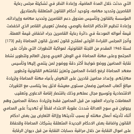
التي حدثت خلال المدة الماضية، وإعادة النظر في تشكيلة مجلس رعاية
القاصرين وتحديد مهامه، وتوحيد أحكام القانون المتعلقة بالصناديق
المؤسسة بالقانون وتأسيس صندوق دعم القاصرين وتحديد مهامه وإيراداته،
وإعادة تنظيم الأحكام الخاصة بالوصي، وضمان تعويض القاصر الذي انخفضت
قيمة أمواله المودعة في دائرة رعاية القاصرين جراء انخفاض قيمة العملة.
وأنجز المجلس القراءة الأولى لمقترح قانون تعديل قانون المحاماة رقم (173)
لسنة 1965 المقدم من اللجنة القانونية، لمواكبة التطورات التي طرأت على
المجتمع وعلى مهنة المحاماة في الوطن العربي ودول العالم ولتطوير نشاط
نقابة المحامين ووضع ضوابط أكثر دقة ووضوح لمن ينتمي إليها وتأسيس
معهد المحاماة لرفع كفاءة المحامين وتعزيز ثقافتهم القانونية وتطوير
مهارتهم، وإعداد محامين قادرين على النهوض بأعباء مهنة المحاماة ولزيادة
مبالغ أتعاب المحامين وضمان مستوى معيشة لائق بما يتناسب مع التغيرات
الاقتصادية وتوسيع مجال عملهم وذلك باقتصار إقامة الدعاوى وتعقيب
المعاملات واجراء العقود من قبل المحامين فقط ولزيادة حصانة المحامين وهم
يجولون في سوح العدالة شددت عقوبة الاعتداء لفظاً أو تهديداً على المحامي
أثناء تأديته أعمال مهنته أو بسبب تأديتها وإزالة التعارض بين بعض احكام
القانون واضافة بعض الاحكام الجديدة المتعلقة بشركات المحاماة وللحفاظ
على اموال النقابة من خلال مراقبة حسابات النقابة من قبل ديوان الرقابة