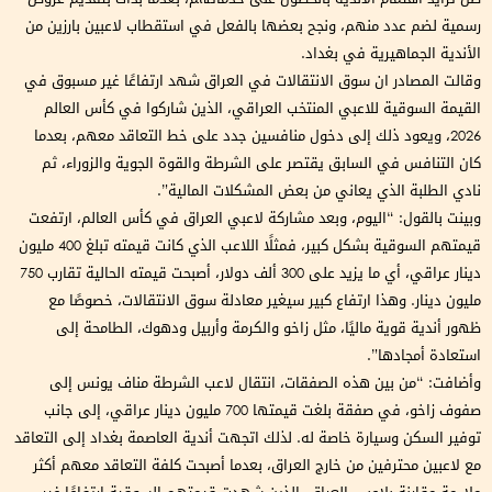
رسمية لضم عدد منهم، ونجح بعضها بالفعل في استقطاب لاعبين بارزين من
الأندية الجماهيرية في بغداد.
وقالت المصادر ان سوق الانتقالات في العراق شهد ارتفاعًا غير مسبوق في
القيمة السوقية للاعبي المنتخب العراقي، الذين شاركوا في كأس العالم
2026، ويعود ذلك إلى دخول منافسين جدد على خط التعاقد معهم، بعدما
كان التنافس في السابق يقتصر على الشرطة والقوة الجوية والزوراء، ثم
نادي الطلبة الذي يعاني من بعض المشكلات المالية”.
وبينت بالقول: “اليوم، وبعد مشاركة لاعبي العراق في كأس العالم، ارتفعت
قيمتهم السوقية بشكل كبير، فمثلًا اللاعب الذي كانت قيمته تبلغ 400 مليون
دينار عراقي، أي ما يزيد على 300 ألف دولار، أصبحت قيمته الحالية تقارب 750
مليون دينار. وهذا ارتفاع كبير سيغير معادلة سوق الانتقالات، خصوصًا مع
ظهور أندية قوية ماليًا، مثل زاخو والكرمة وأربيل ودهوك، الطامحة إلى
استعادة أمجادها”.
وأضافت: “من بين هذه الصفقات، انتقال لاعب الشرطة مناف يونس إلى
صفوف زاخو، في صفقة بلغت قيمتها 700 مليون دينار عراقي، إلى جانب
توفير السكن وسيارة خاصة له. لذلك اتجهت أندية العاصمة بغداد إلى التعاقد
مع لاعبين محترفين من خارج العراق، بعدما أصبحت كلفة التعاقد معهم أكثر