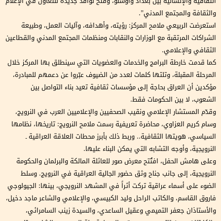
الثقافية والإنسانية بين بغداد وأوسلو، وفتح نوافذ جديدة للتعاون في الإعلام
والثقافة والمجتمع المدني”.
استعرضت الربيعي ملامح المركز: رؤيته، وأهدافه، وآليات العمل، وطبيعة
الشراكات المرتقبة مع الوزارات والنقابات ومنظمات المجتمع المدني والقطاعين
الثقافي والإعلامي.
كما قدمت خارطة البرامج والخدمات والعضويات التي سينطلق بها المركز خلال
المرحلة المقبلة، وتلتها كلمات لعدد من الضيوف عبّروا عن دعمهم للمبادرة،
مؤكدين أن العراق بحاجة إلى مؤسسات ثقافية تعيد بناء التواصل بين
الشعوب، لا بين الحكومات فقط.
وقدّم المستشار الإعلامي ونقيب الصحفيين والإعلاميين العرب في النرويج،
وسام كريم العزاوي، محاضرة تعريفية رسمت ملامح النرويج: تاريخها، نظامها
السياسي، هويتها الثقافية.. وربط ذلك بأبرز محطات العلاقة العراقية ـ
النرويجية، وأوجه التشابه التي يمكن البناء عليها.
وعلى هامش الحفل، افتُتح معرض صور للعائلة المالكة والبرلمان والحكومة
النرويجية، إلى جانب جناح وثق حضور الجالية العراقية في النرويج. وسلط
الضوء على أسماء عراقية تركت أثراً في المشهد النرويجي، بينها: الجيولوجي
فاروق القاسم، والكاتب الراحل وليد الكبيسي، والإعلامي والشاعر ماجد دخيل،
والأستاذان جعفر التميمي وعقيل الساعدي، والسيدة زينب السامرائي،