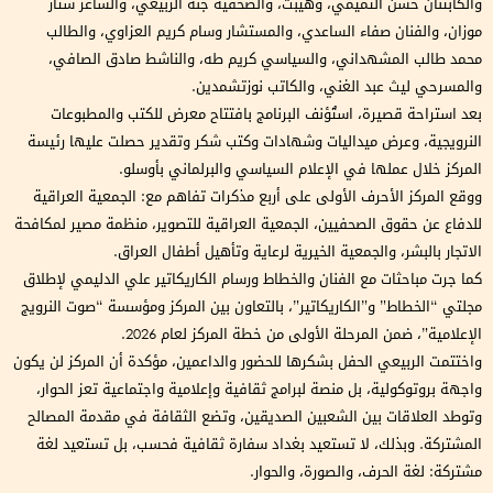
والكابتنان حسن التميمي، وهيبت، والصحفية جنة الربيعي، والشاعر ستار
موزان، والفنان صفاء الساعدي، والمستشار وسام كريم العزاوي، والطالب
محمد طالب المشهداني، والسياسي كريم طه، والناشط صادق الصافي،
والمسرحي ليث عبد الغني، والكاتب نوزتشمدين.
بعد استراحة قصيرة، استُؤنف البرنامج بافتتاح معرض للكتب والمطبوعات
النرويجية، وعرض ميداليات وشهادات وكتب شكر وتقدير حصلت عليها رئيسة
المركز خلال عملها في الإعلام السياسي والبرلماني بأوسلو.
ووقع المركز الأحرف الأولى على أربع مذكرات تفاهم مع: الجمعية العراقية
للدفاع عن حقوق الصحفيين، الجمعية العراقية للتصوير، منظمة مصير لمكافحة
الاتجار بالبشر، والجمعية الخيرية لرعاية وتأهيل أطفال العراق.
كما جرت مباحثات مع الفنان والخطاط ورسام الكاريكاتير علي الدليمي لإطلاق
مجلتي “الخطاط” و”الكاريكاتير”، بالتعاون بين المركز ومؤسسة “صوت النرويج
الإعلامية”، ضمن المرحلة الأولى من خطة المركز لعام 2026.
واختتمت الربيعي الحفل بشكرها للحضور والداعمين، مؤكدة أن المركز لن يكون
واجهة بروتوكولية، بل منصة لبرامج ثقافية وإعلامية واجتماعية تعز الحوار،
وتوطد العلاقات بين الشعبين الصديقين، وتضع الثقافة في مقدمة المصالح
المشتركة. وبذلك، لا تستعيد بغداد سفارة ثقافية فحسب، بل تستعيد لغة
مشتركة: لغة الحرف، والصورة، والحوار.