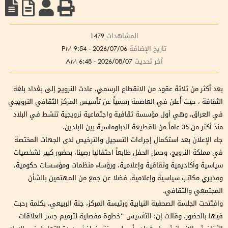
المشاهدات
1479
تاريخ الإضافة
2026/07/06 - 9:54 PM
آخر تحديث
2026/08/07 - 6:48 AM
بعد أكثر من ثلاثة عقود من الانقطاع الرسمي، عادت النرويج إلى بغداد بلغة
الثقافة ، حيث أُعلن في العاصمة رسمياً عن تأسيس المركز الثقافي النرويجي
في العراق، وهي أول مؤسسة ثقافية واجتماعية نرويجية تنشط في البلاد
منذ أكثر من 35 عاماً من القطيعة الدبلوماسية بين البلدين.
جاء الإعلان بعد استكمال إجراءات التسجيل والترخيص لدى الجهات المختصة
في مملكة النرويج، وحمل الحفل طابعاً احتفاليا رصينا، بحضور كبير لشخصيات
سياسية وأكاديمية وثقافية وإعلامية، ورؤساء منظمات ومؤسسات حكومية،
ومديري مكاتب سياسية وإعلامية، فضلا عن جمع من المهتمين بالشأن
المجتمعي والثقافي.
وافتتحت الجلسة الصحفية النيابية ورئيسة المركز، جنة الربيعي، بكلمة رحبت
فيها بالحضور، وقالت إن: التأسيس “خطوة مفصلية لترميم جسر العلاقات