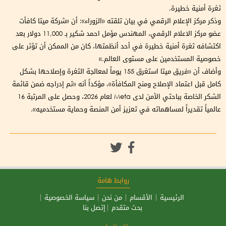
ثغرة أمنية خطيرة.
وذكر مركز الإعلام الرقمي في بيان تلقته «الزوراء»: أن «شركة ميتا كافأت
عضو مركز الاعلام الرقمي، المهندس مؤمل احمد شكير بـ 11,000 دولار بعد
اكتشافه ثغرة أمنية خطيرة في أحد أنظمتها، كان من الممكن أن تؤثر على
خصوصية المستخدمين على مستوى العالم.»
وأضاف أن «فريق ميتا استغرق 155 يوماً لمعالجة الثغرة وإصلاحها بشكل
كامل قبل اعتماد الإصلاح ومنح المكافأة»، مؤكداً أنه «تم إدراجه ضمن قائمة
الشكر الخاصة بباحثي الأمن لدى Meta لعام 2026، وحصل على المرتبة 16
عالمياً تقديراً لمساهماته في تعزيز أمن المنصة وحماية مستخدميه».
روابط هامة
الرئيسية
الأقسام
من نحن
سياسة الخصوصية
بحث متقدم
إتصل بنا