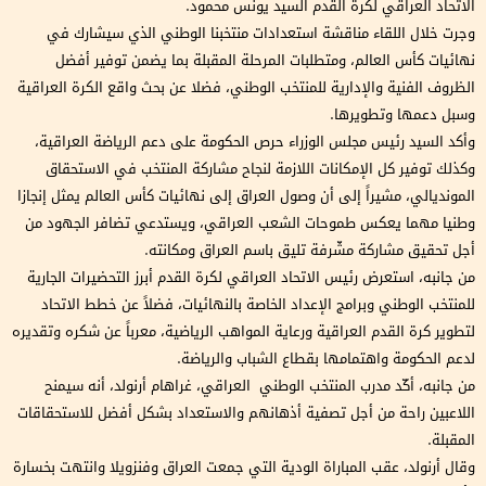
الاتحاد العراقي لكرة القدم السيد يونس محمود.
وجرت خلال اللقاء مناقشة استعدادات منتخبنا الوطني الذي سيشارك في
نهائيات كأس العالم، ومتطلبات المرحلة المقبلة بما يضمن توفير أفضل
الظروف الفنية والإدارية للمنتخب الوطني، فضلا عن بحث واقع الكرة العراقية
وسبل دعمها وتطويرها.
وأكد السيد رئيس مجلس الوزراء حرص الحكومة على دعم الرياضة العراقية،
وكذلك توفير كل الإمكانات اللازمة لنجاح مشاركة المنتخب في الاستحقاق
المونديالي، مشيراً إلى أن وصول العراق إلى نهائيات كأس العالم يمثل إنجازا
وطنيا مهما يعكس طموحات الشعب العراقي، ويستدعي تضافر الجهود من
أجل تحقيق مشاركة مشّرفة تليق باسم العراق ومكانته.
من جانبه، استعرض رئيس الاتحاد العراقي لكرة القدم أبرز التحضيرات الجارية
للمنتخب الوطني وبرامج الإعداد الخاصة بالنهائيات، فضلاً عن خطط الاتحاد
لتطوير كرة القدم العراقية ورعاية المواهب الرياضية، معرباً عن شكره وتقديره
لدعم الحكومة واهتمامها بقطاع الشباب والرياضة.
من جانبه، أكّد مدرب المنتخب الوطني العراقي، غراهام أرنولد، أنه سيمنح
اللاعبين راحة من أجل تصفية أذهانهم والاستعداد بشكل أفضل للاستحقاقات
المقبلة.
وقال أرنولد، عقب المباراة الودية التي جمعت العراق وفنزويلا وانتهت بخسارة