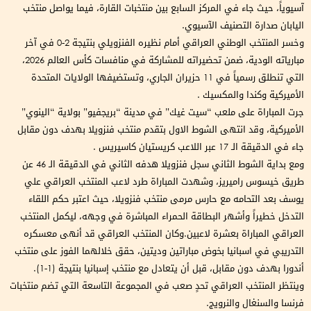
آسيوياً، حيث جاء في المركز السابع بين منتخبات القارة، فيما يواصل منتخب
اليابان صدارة التصنيف الآسيوي.
وخسر المنتخب الوطني العراقي أمام نظيره الفنزويلي بنتيجة 2-0 في آخر
مبارياته الودية، ضمن تحضيراته للمشاركة في منافسات كأس العالم 2026،
التي تنطلق رسمياً في 11 حزيران الجاري، وتستضيفها الولايات المتحدة
الأميركية وكندا والمكسيك .
جرت المباراة على ملعب “سيت غيك” في مدينة “بريجفيو” بولاية “الينوي”
الأميركية، وقد انتهى الشوط الاول بتقدم منتخب فنزويلا بهدف دون مقابل
جاء في الدقيقة الـ 17 عبر اللاعب كريستيان كاسيريس .
ومع بداية الشوط الثاني سجل فنزويلا هدفه الثاني في الدقيقة الـ 46 عن
طريق خيسوس راميريز، وشهدت المباراة طرد لاعب المنتخب العراقي علي
يوسف بعد التحامه مع حارس مرمى منتخب فنزويلا، حيث اعتبر حكم اللقاء
التدخل خطيراً وأشهر البطاقة الحمراء المباشرة في وجهه، ليكمل المنتخب
العراقي المباراة بعشرة لاعبين.وكان المنتخب العراقي قد أنهى معسكره
التدريبي في اسبانيا بخوض مباراتين وديتين، حقق خلالهما الفوز على منتخب
أندورا بهدف دون مقابل، قبل أن يتعادل مع منتخب إسبانيا بنتيجة (1-1).
وينتظر المنتخب العراقي تحدٍ صعب في المجموعة التاسعة التي تضم منتخبات
فرنسا والسنغال والنرويج.