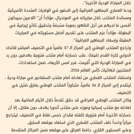
خلال المباراة الودية الأخيرة”.
ودعا العماري الجماهير العراقية إلى الحضور في الولايات المتحدة الأمريكية
ومساندة المنتخب خلال مبارياته في المونديال، مؤكداً أن” اللاعبين سيبذلون
أقصى ما لديهم من أجل الظهور بصورة مشرفة وتحقيق نتائج إيجابية في
البطولة، مؤكداً عزم المنتخب على تقديم أفضل مستوياته في المباريات
المقبلة وإسعاد الجماهير العراقية”.
وتراجع المنتخب الوطني إلى المركز الـ 57 عالمياً في التصنيف المباشر للاتحاد
الدولي لكرة القدم (فيفا)، عقب خسارته أمام منتخب فنزويلا بهدفين دون رد
في المباراة الودية التي أُقيمت، فجر امس الأربعاء، ضمن استعدادات
المنتخبين لنهائيات كأس العالم 2026.
واستفاد المنتخب القطري من تعادله أمام منتخب السلفادور في مباراة ودية ،
ليتقدم إلى المركز الـ 56 عالمياً، متجاوزاً المنتخب الوطني بفارق ضئيل في
التصنيف.
وكان المنتخب الوطني العراقي قد حقق تقدماً خلال الأيام الماضية بعد
تعادله مع منتخب إسبانيا وفوزه على منتخب أندورا بهدف دون مقابل، إلا أن
خسارته الأخيرة أمام فنزويلا كلفته فقدان خمس نقاط في التصنيف، ليتراجع
مركزاً واحداً خلف المنتخب القطري الذي استعاد موقعه السابق.
وعلى المستوى القاري، حافظ العراق على موقعه ضمن المراكز المتقدمة