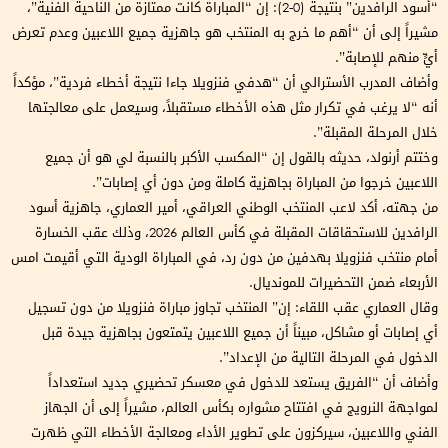
“أسود الرافدين” بنتيجة (0-2): إن “المباراة كانت ممتازة من الناحية الفنية”،
مشيراً إلى أن “أهم ما خرج به المنتخب هو جاهزية جميع اللاعبين وعدم تعرض
أيٍّ منهم للإصابة”.
وأضاف المدرب الأسترالي أن “هدفي فنزويلا جاءا نتيجة أخطاء فردية”، مؤكداً
أنه “لا يرغب في تكرار مثل هذه الأخطاء مستقبلاً، وسيعمل على معالجتها
خلال المرحلة المقبلة”.
وختتم أرنولد، حديثه بالقول إن “المكسب الأكبر بالنسبة لي هو أن جميع
اللاعبين خرجوا من المباراة بجاهزية كاملة ومن دون أي إصابات”.
من جهته، أكد لاعب المنتخب الوطني العراقي، أمير العماري، جاهزية أسود
الرافدين للاستحقاقات المقبلة في كأس العالم 2026، وذلك عقب الخسارة
أمام منتخب فنزويلا بهدفين من دون رد، في المباراة الودية التي أقيمت امس
الأربعاء ضمن التحضيرات للمونديال.
وقال العماري عقب اللقاء: إن” المنتخب تجاوز مباراة فنزويلا من دون تسجيل
أي إصابات أو مشاكل، مبيناً أن جميع اللاعبين يتمتعون بجاهزية جيدة قبل
الدخول في المرحلة التالية من الإعداد”.
وأضاف أن “الفريق يستعد للدخول في معسكر تحضيري جديد استعداداً
لمواجهة النرويج في افتتاح مشواره بكأس العالم، مشيراً إلى أن الجهاز
الفني واللاعبين، سيركزون على تطوير الأداء ومعالجة الأخطاء التي ظهرت