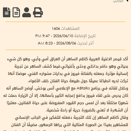
الكاتب
المشاهدات
1606
تاريخ الإضافة
2026/06/10 - 9:47 PM
آخر تحديث
2026/08/06 - 8:23 AM
أكد قيصر الاغنية العربية كاظم الساهر أن العراق أمي وأبي، وهو كل شيء
بحياتي وهو حاضر بداخلي وحتى بأغنياتي،فيما كشف الساهر عن تجربة
إنسانية مؤثرة جمعته بالفنانة فيروز في بدايات مشواره الفني، موضحًا أنها
تركت لديه انطباعًا عميقًا حول طبيعة حياة الفنان خلف الأضواء.
وخلال لقائه في برنامج ABtalks مع الإعلامي أنس بوخش، أوضح الساهر أنه
كان يحرص على لقاء فيروز بدافع إعجابه الكبير بأعمالها، إلا أن الزيارة حملت له
شعورًا مختلفًا بعد أن لمس حجم القيود المفروضة على حياة الفنانين، معتبرًا
أن الشهرة لا تعني بالضرورة حرية أو راحة شخصية.
وقال كاظم الساهر إن تلك التجربة دفعته للتفكير في الجانب الإنساني
للمشاهير بعيدًا عن الصورة المثالية التي يراها الجمهور، مضيفًا أن الفنان