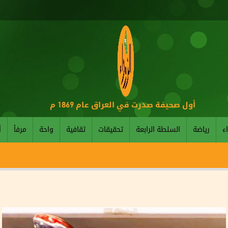
أول صحيفة صدرت في العراق عام 1869 م
اء
رياضة
السلطة الرابعة
تحقيقات
ثقافية
واحة
مرفأ
أ