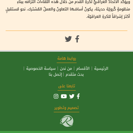
ويؤكّد الاتحادُ العراقيُّ لكرةِ القدم من خلال هذه اللقاءات التزامَه ببناءِ
منظومةٍ كُرويّة حديثة، يكونُ أساسُها التعاونُ والعملُ المُشترك، نحو مُستقبلٍ
أكثرَ إشراقاً للكرةِ العراقيّة.
روابط هامة
الرئيسية
الأقسام
من نحن
سياسة الخصوصية
بحث متقدم
إتصل بنا
تابعنا على
تصميم وتطوير