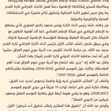
واكد الغانمي استعداد شبكة الإعلام العراقي بمختلف قنواتها ومديرياتها
ومكاتبها لتسخير إمكاناتها الإعلامية دعماً لعمل الاتحاد العراقي لكرة القدم
بما يعزز فرص تطوير الكرة العراقية وتحقيق نتائج متميزة في الاستحقاقات
المحلية والإقليمية والدولية.
من جهته، اشاد رئيس اتحاد الكرة يونس محمود بالدور المحوري الذي يضطلع
به الإعلام الرياضي في شبكة الإعلام العراقي، كما أكد أهمية التعاون مع
الشبكة خلال المرحلة المقبلة بوصفها المؤسسة الإعلامية الرسمية للدولة.
وفي سياق متصل، كشف النائب الأول لرئيس اتحاد الكرة العراقي لكرة القدم
سرمد عبد الآله، عن دراسة الاتحاد تقليص عدد أندية دوري نجوم العراق، مشيرا
إلى أنه تمت مخاطبة الاتحاد الدولي لكرة القدم (فيفا) بهذا الشأن.
وقال عبد الآله إنه “جرى عقد اجتماع مع أندية دوري نجوم العراق لبحث أهم
الملاحظات والآراء حول الموسم الماضي (2025-2026)، ومناقشة مقترحاتهم
الخاصة بالموسم المقبل (2026-2027)”.
وأضاف أن “المكتب التنفيذي لديه رؤية واضحة بخصوص تحديد عدد الفرق،
وهناك فكرة تنص على اعتماد تواجد 18 فريقاً في دوري النجوم للموسم
(2027-2028)، وهو ما يعني هبوط أربعة فرق بنهاية الموسم المقبل وصعود
فريقين من الدوري الممتاز”.
وأوضح عبد الاله أن “تطبيق هذا المقترح يتطلب تحقيق أحد شرطين؛ الأول