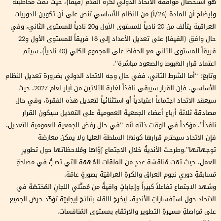
هو استحصال موافقة الاتحاد الدولي لكرة القدم (فيفا)، حيث تمت مخاطبته
وإيضاح أن المادة (26/أ) من النظام الأساسي تنص على أن تكوين الدوريات
العراقية يتألف من 20 نادياً للمستوى الأول و20 نادياً للمستوى الثاني، وفي
حال وافق (الفيفا) على تعديل الأعداد إلى 18 فريقاً للمستوى الأول و22
فريقاً للمستوى الثاني مع الحفاظ على المجموع الكلي (40 نادياً)، سيتم
اعتماد قرار الهبوط والصعود مباشرة”.
وتابع: “أما الشرط الثاني، ففي حال وجه الاتحاد الدولي بضرورة تعديل النظام
الأساسي، فإن القرار سيبقى نافذاً لغاية الثلاثين من أيار لعام 2027، حيث
سيعقد الاتحاد اجتماعاً اعتيادياً أو استثنائياً لتعديل هذه الفقرة، وفي حال
مصادقة ثلاثة أرباع أعضاء الجمعية العمومية على التعديل سيكون القرار
نافذاً”، مؤكداً في الوقت ذاته أنه “في حال رفض الجمعية العمومية للتعديل،
فإن الاتحاد سيحترم قرارها كونها السلطة العليا ولا يمكن معارضة
توجهاتها”.وطرحت الأنديةُ خلال الاجتماع رُؤاها ومُلاحظاتها حول تطويرِ
العمل، حيث تمّت مُناقشة عددٍ من الملفّات المُهمّة التي تصبُّ في مصلحةِ
مُسابقةِ دوري نجوم العراق والكرةِ العراقيّة بصورةٍ عامّة.
وشهد الاجتماع تفاعلاً كبيراً وإجاباتٍ وافيةً من مُمثّلي اللجانِ المُختصّة في
الاتحاد حول استفساراتِ الأندية، ليخرجَ اللقاءُ بنتائجَ إيجابيّة تؤكّد حرصَ الجميع
على مُواصلةِ مسيرةِ التطوير والارتقاءِ بمستوى المُنافسات.