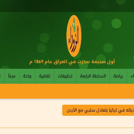
أول صحيفة صدرت في العراق عام 1869 م
اء
رياضة
السلطة الرابعة
تحقيقات
ثقافية
واحة
مرفأ
أ
دياته في تركيا بتعادل سلبي مع الأردن