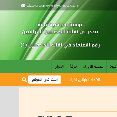
alzawraanews@yahoo.com
يومية سياسية عامة
تصدر عن نقابة الصحفيين العراقيين
رقم الاعتماد في نقابة الصحفيين (1)
خيرة
عدسة الزوراء
مرفأ
الأبراج
الاتحاد الياباني لكرة القدم يبارك وصول أسود الرافدين لمونديال 2026