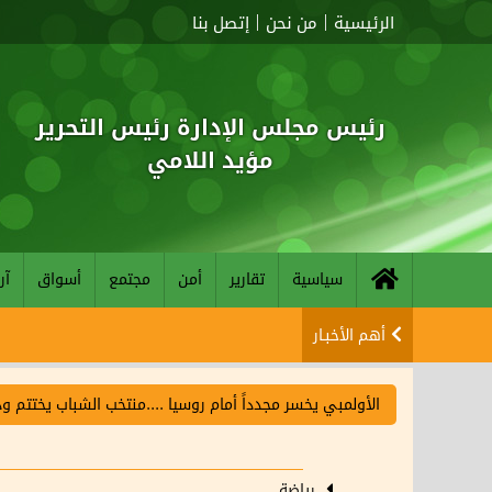
الرئيسية
من نحن
إتصل بنا
رئيس مجلس الإدارة رئيس التحرير
مؤيد اللامي
سياسية
تقارير
أمن
مجتمع
أسواق
آر
أهم الأخبـار
الأولمبي يخسر مجدداً أمام روسيا ....منتخب الشباب يختتم و
رياضة