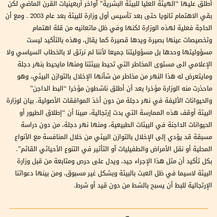
أطلق عليها “الهيئة العليا للبيئة البشرية” آواخر أربعينيات القرن الماضي لكن
بقي الاهتمام ثانويا حتى بعد تأسيس أول وزارة للبيئة بعد عام 2003 . ومع أن
الحاجة فعلية لهذه الوزارة لكنها وفي ظل ماتعانيه من قلة اهتمام
وتخصيصات عينها بصيرة ويدها قصيرة كما يقال، وهذه بالتأكيد ليست
مسؤوليتها وحدها بل مسؤوليتنا جميعا لأننا لم نرتق لا بالخطاب السياسي ولا
الإعلامي الى مستوى المخاطر التي تحيط ببيئتنا ومنها مايحيط بنهر دجلة
ومايتعرض له هذا النهر من مخاطر من شأنها الإخلال بالتوازن البيئي، وهو
ماحذرت منه الوزارة مؤخرا بعد أن أطلق ناشطون مؤخرا “البط الداجن”
والحيوانات الأليفة في نهر دجلة من دون أخذ الموافقات الأصولية. بيان لوزارة
البيئة أوقف هذه الممارسة التي بدت إرتجالية، مبينا أن “إطلاق الطيور أو
الحيوانات الداجنة في البيئات الطبيعية، ومنها نهر دجلة، من دون دراسة
مسبقة قد يؤدي إلى الإخلال بالتوازن البيئي من خلال المنافسة مع الأنواع
المحلية أو نقل الأمراض والطفيليات أو التأثير في التنوع الأحيائي القائم”.
بكل تأكيد أن مثل هذا الإجراء جيد، ويدل على حرص ومتابعة من قبل وزارة
البيئة لاسيما في ظل العبث بالبيئة وبشكل غير مسبوق، ومن بينها دعواتنا
الإرتجالية للبط أن يسبح بالشط من دون قيد أو شرط.