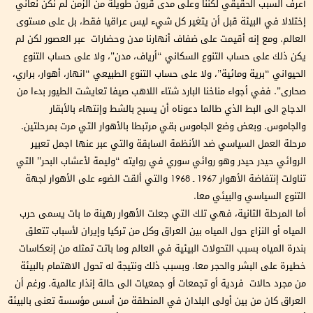
أعرف السبب الحقيقي لكننا وعلى مدى قرون طويلة من الزمن لم نكن نعاني
إختلالا في البيئة قبل أن يتغير كل شيء ليس عراقيا فقط، بل على مستوى
العالم. ومع إنه أقيمت على ضفاف أنهارنا مدن وحضارات عبر العصور لكن لم
يكن ذلك على حساب التنوع السكاني “أرياف، مدن”، ولا على حساب التنوع
الحيواني “برية ومائية”، ولا على حساب التنوع الطبيعي “انهار، أهوار، براري،
صحارى”. ففي أجواء مناخنا البارد شتاء اللاهب صيفا تعايشت الطيور بدءا من
الدجاج الى البط الذي طالما دعوناه أن يسبح بالشط وإنتهاء بالأبقار
والجاموس. وبعض وضع الجاموس بقي مرتبطا بالأهوار التي مرت بمرحلتين.
مرحلة العمل السياسي ضد الأنظمة السابقة والتي عبر عنها اجمل تعبير
الروائي حيدر حيدر وهو روائي سوري في روايته “وليمة لأعشاب البحر” التي
تناولت إنتفاضة الأهوار 1967 ـ 1968 والتي ألقت الضوء على الأهوار لجهة
التنوع السياسي والبيئي معا.
أما المرحلة الثانية، فهي تلك التي جعلت الأهوار رهينة ما بات يسمى حرب
المياه أو النزاع حول المياه بين العراق وكل من تركيا وإيران لأسباب تتعلق
بندرة المياه بسبب التحولات البيئية في العالم وما باتت تمثله من إنعكاسات
خطيرة على البشر والحجر معا. وبسبب ذلك ونتيجة له تحول الاهتمام بالبيئة
من مجرد حالات فردية أو تجمعات أو جمعيات الى حالة إنذار عالمية. ورغم أن
العراق كان من بين أولى البلدان في المنطقة من أسس مؤسسة تعنى بالبيئة