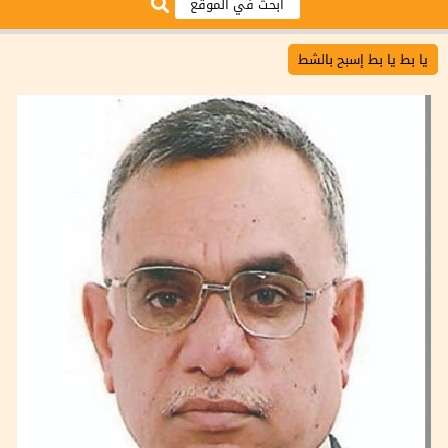
يا بط يا بط إسبح بالشط