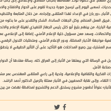
اري المهم، في خطوة تؤكد اهتمامها بالجانب الثقافي والإعلامي إلى جانب مش
تحديات، تسعى اليوم إلى ترسيخ صورة جديدة تقوم على الحوار والانفتاح والاس
أنبار، دور بارز في الإعداد لهذا الملتقى وإنجاحه، من خلال المتابعة والتنظ
حق فريق العمل المنظم، وكل الجهات الساندة، الشكر والتقدير على ما بذلوه 
 البارزة، من بينهم بليغ أبو كلل رئيس الجهاز التنفيذي لهيئة الإعلام والات
لاتصالات، وسعد معن مسؤول خلية الإعلام الأمني، إضافة إلى الإعلامي عمر
مية مواجهة الأخبار المضللة، ودور الإعلام الأمني، ومتطلبات التحول الرقمي
م المشترك بين جميع المداخلات هو التأكيد على أن التأثير الحقيقي لا يتحقق 
ي الرسالة التي يبعثها من الأنبار إلى العراق كله، رسالة مفادها أن الحوار ه
صناعة الأمل.
ات الفكرية والثقافية والإعلامية، وتحية إلى راعي الملتقى المهندس عمر مش
لقاء، وإلى نقابة الصحفيين في الأنبار ممثلة بالزميل الدكتور أحمد الراشد.
لأنبار» عنواناً لطموح مشروع يستحق الدعم والتشجيع لمحافظة نهضت من بين ا