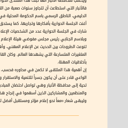
ويحسب لمحافظة الأنبار أنها تبنت هذا المنتدى الحو
فالأنبار التي استطاعت أن تتجاوز سنوات صعبة من ال
الدليمي، الناطق الرسمي باسم الحكومة المحلية في ال
أغنت الجلسة الحوارية بأفكارها وتجاربها، كما يست
شارك في الجلسة الحوارية عدد من الشخصيات الإعلامية
وبلاسم الجنابي رئيس مجلس مفوضي هيئة الإعلام وا
تنوعت الطروحات بين الحديث عن الإعلام المهني، وأه
المتغيرات المتسارعة التي يشهدها العالم. وكان القاس
بأخلاقيات المهنة.
إن أهمية هذا الملتقى لا تكمن في محاوره فحسب، بل ف
الواعي قادر على أن يكون جسراً للتنمية والاستقرار و
تحية إلى محافظة الأنبار وهي تواصل احتضان المبادر
والمنظمين والمشاركين الذين أسهموا في إنجاح هذا ال
وليبقى شعار «معاً نحو إعلام مؤثر ومستقبل أفضل ل