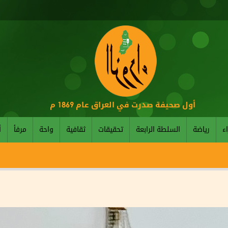
أول صحيفة صدرت في العراق عام 1869 م
اء
رياضة
السلطة الرابعة
تحقيقات
ثقافية
واحة
مرفأ
أ