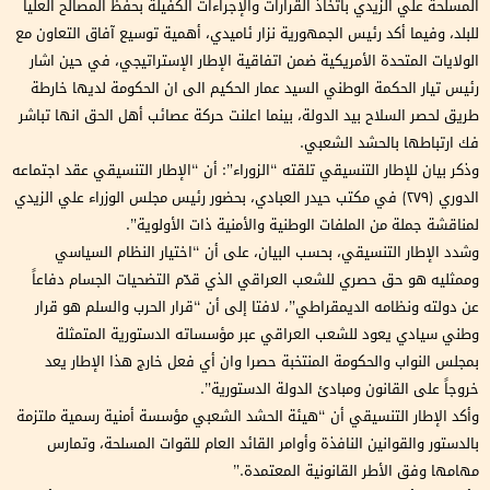
المسلحة علي الزيدي باتخاذ القرارات والإجراءات الكفيلة بحفظ المصالح العليا
للبلد، وفيما أكد رئيس الجمهورية نزار ئاميدي، أهمية توسيع آفاق التعاون مع
الولايات المتحدة الأمريكية ضمن اتفاقية الإطار الإستراتيجي، في حين اشار
رئيس تيار الحكمة الوطني السيد عمار الحكيم الى ان الحكومة لديها خارطة
طريق لحصر السلاح بيد الدولة، بينما اعلنت حركة عصائب أهل الحق انها تباشر
فك ارتباطها بالحشد الشعبي.
وذكر بيان للإطار التنسيقي تلقته “الزوراء”: أن “الإطار التنسيقي عقد اجتماعه
الدوري (٢٧٩) في مكتب حيدر العبادي، بحضور رئيس مجلس الوزراء علي الزيدي
لمناقشة جملة من الملفات الوطنية والأمنية ذات الأولوية”.
وشدد الإطار التنسيقي، بحسب البيان، على أن “اختيار النظام السياسي
وممثليه هو حق حصري للشعب العراقي الذي قدّم التضحيات الجسام دفاعاً
عن دولته ونظامه الديمقراطي”، لافتا إلى أن “قرار الحرب والسلم هو قرار
وطني سيادي يعود للشعب العراقي عبر مؤسساته الدستورية المتمثلة
بمجلس النواب والحكومة المنتخبة حصرا وان أي فعل خارج هذا الإطار يعد
خروجاً على القانون ومبادئ الدولة الدستورية”.
وأكد الإطار التنسيقي أن “هيئة الحشد الشعبي مؤسسة أمنية رسمية ملتزمة
بالدستور والقوانين النافذة وأوامر القائد العام للقوات المسلحة، وتمارس
مهامها وفق الأطر القانونية المعتمدة.”