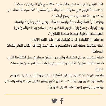
هذه الأرض الطيبة ندافع عنها ونذود عنها في كل الميادين”، مؤكدة
أن”الساحة اليوم هي معركة بناء دولة قوية مقتدرة ذات سيادة كاملة على
أرضها وسمائها ، موحدة بجميع أبنائها”.
وتابعت أن”المقاومة حاجة وليست مهنة ، وهي فكر وعقيدة وانتماء
ومسؤولية ، ومسؤوليتنا اليوم تقتضي حصر السلاح بيد الدولة، وتعزيز
المؤسسات الأمنية، وبسط سلطة القانون”.
وواصلت أن”القيادة قررت تشكيل لجان على النحو الآتي :
-لجنة لمتابعة عملية الجرد والتسليم والنقل تحت إشراف القائد العام للقوات
المسلحة.
-لجنة لمتابعة عوائل الشهداء والجرحى، الذين سيبقون محل اهتمامنا الأول.
-لجنة لمتابعة شؤون الأفراد والمنتسبين، وإعادة دمجهم ضمن مؤسسات
الدولة.
واختتم البيان، أن”المجد والخلود لشهداء العراق والشفاء العاجل للجرحى
والمضحين الذين رووا بدمائهم الأرض لكي يبقى العراق موحدا ينعم بالسلام،
وينهض ليرتقي إلى مصاف الدول الكبرى”.