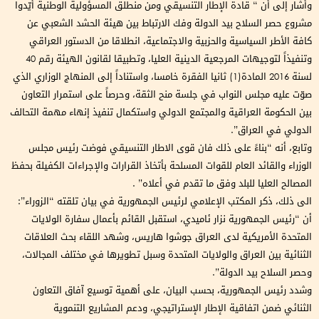
وأشار إلى أن “ قادة الإطار التنسيقي ومن منطلق المسؤولية الوطنية أيّدوا
مشروع حصر السلاح بيد الدولة وفك الارتباط بين هيئة الحشد الشعبي عن
كافة الأطر السياسية والحزبية والاجتماعية، انطلاقا من الدستور العراقي
وتنفيذاً لتوجيهات المرجعية الدينية العليا، وتطبيقا لقانون الهيئة رقم 40
لسنة 2016 المادة(1) ثانيا الفقرة خامسا، واستناداً إلى المنهاج الوزاري الذي
صوّت عليه مجلس النواب في جلسة منح الثقة، وحرصاً على استمرار التعاون
بين الحكومة العراقية والمجتمع الدولي واستكمال تنفيذ إنهاء مهمة التحالف
الدولي في العراق”.
وتابع، أنه “بناءً على ذلك فان قوى الاطار التنسيقي فوضت رئيس مجلس
الوزراء والقائد العام للقوات المسلحة بأتخاذ القرارات والإجراءات الكفيلة بحفظ
المصالح العليا للبلد وفق ما تقدم في أعلاه” .
الى ذلك، ذكر المكتب الإعلامي لرئيس الجمهورية في بيان تلقته “الزوراء”:
أن “رئيس الجمهورية نزار ئاميدي، استقبل القائم بأعمال سفارة الولايات
المتحدة الأمريكية لدى العراق جوشوا هاريس، وشهد اللقاء بحث العلاقات
الثنائية بين العراق والولايات المتحدة وسبل تطويرها في مختلف المجالات،
وحصر السلاح بيد الدولة”.
وشدد رئيس الجمهورية، بحسب البيان، على أهمية توسيع آفاق التعاون
الثنائي ضمن اتفاقية الإطار الإستراتيجي، ودعم المشاريع التنموية