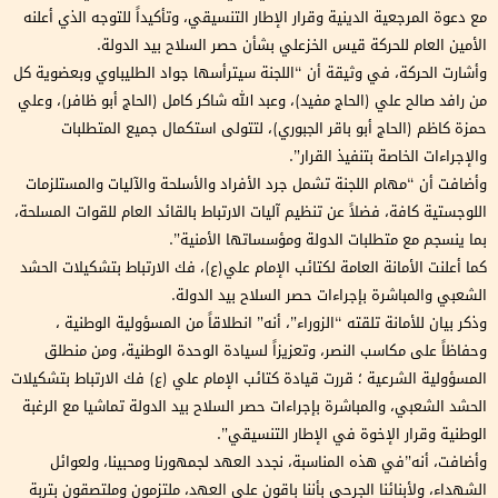
مع دعوة المرجعية الدينية وقرار الإطار التنسيقي، وتأكيداً للتوجه الذي أعلنه
الأمين العام للحركة قيس الخزعلي بشأن حصر السلاح بيد الدولة.
وأشارت الحركة، في وثيقة أن “اللجنة سيترأسها جواد الطليباوي وبعضوية كل
من رافد صالح علي (الحاج مفيد)، وعبد الله شاكر كامل (الحاج أبو ظافر)، وعلي
حمزة كاظم (الحاج أبو باقر الجبوري)، لتتولى استكمال جميع المتطلبات
والإجراءات الخاصة بتنفيذ القرار”.
وأضافت أن “مهام اللجنة تشمل جرد الأفراد والأسلحة والآليات والمستلزمات
اللوجستية كافة، فضلاً عن تنظيم آليات الارتباط بالقائد العام للقوات المسلحة،
بما ينسجم مع متطلبات الدولة ومؤسساتها الأمنية”.
كما أعلنت الأمانة العامة لكتائب الإمام علي(ع)، فك الارتباط بتشكيلات الحشد
الشعبي والمباشرة بإجراءات حصر السلاح بيد الدولة.
وذكر بيان للأمانة تلقته “الزوراء”، أنه” انطلاقاً من المسؤولية الوطنية ،
وحفاظاً على مكاسب النصر، وتعزيزاً لسيادة الوحدة الوطنية، ومن منطلق
المسؤولية الشرعية ؛ قررت قيادة كتائب الإمام علي (ع) فك الارتباط بتشكيلات
الحشد الشعبي، والمباشرة بإجراءات حصر السلاح بيد الدولة تماشيا مع الرغبة
الوطنية وقرار الإخوة في الإطار التنسيقي”.
وأضافت، أنه”في هذه المناسبة، نجدد العهد لجمهورنا ومحبينا، ولعوائل
الشهداء، ولأبنائنا الجرحى بأننا باقون على العهد، ملتزمون وملتصقون بتربة