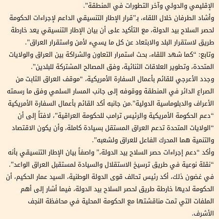
الإقليمي والدولي وآخر التطورات في المنطقة”.
وأشاد الطرفان خلال اللقاء، بـ”قرار الإطار التنسيقي الداعم لإجراءات الحكومة
لحصر السلاح بيد الدولة، مع التأكيد على أن بيان الإطار التنسيقي يعد خارطة
طريق لاستقرار البلد والابتعاد عن كل ما يسيء لأمن واستقرار العراق”.
وتابع: “كما شهد اللقاء، بحث استمرار التعاون والشراكة بين العراق والولايات
المتحدة، وتطوير العلاقات الثنائية، وفق المصالح المشتركة للبلدين”.
وجدد الأعرجي للقائم بأعمال السفارة الأمريكية، “موقف العراق الثابت من
الصراع الدائر في المنطقة ووقوفه إلى جانب المسار السلمي وفق ما رسمته
الأعراف والدبلوماسية الدولية”.من جانبه أكد القائم بأعمال السفارة الأمريكية
“دعم الحكومة الأمريكية والرئيس ترامب للحكومة العراقية”، لافتاً إلى أن
“الولايات المتحدة تدعم العراق المستقل بسيادة كاملة، وأن يكون الاقتصاد
والتنمية هما المحرك الفاعل للعراق ولشعبه”.
وأكد “دعم إجراءات حصر السلاح بيد الدولة،” واصفاً بيان الإطار التنسيقي بأنه
“نقلة نوعية في طريق ترسيخ الاستقلال والسيادة لمستقبل العراق الواعد”.
في غضون ذلك، أكد رئيس تحالف قوى الدولة الوطنية، السيد عمار الحكيم، أن
الحكومة لديها خارطة طريق لحصر السلاح بيد الدولة، فيما أشار إلى أهم
الملفات التي تمت مناقشتها مع الحكومة المحلية في محافظة النجف
الأشرف.