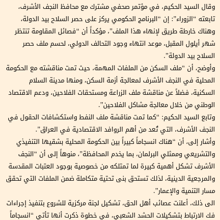
وقال السيد الحكيم، في مؤتمر صحفي مشترك مع محافظ النجف الأشرف،
تابعته “الزوراء”: إن “البرنامج الحكومي يركز على حصر السلاح بيد الدولة،
وهناك خارطة طريق لإنهاء هذا الملف”، مؤكداً أن “فصائل المقاومة تنتظر
شهر أيلول المقبل، موعد انتهاء وجود التحالف الدولي، لحسم ملف حصر
السلاح بيد الدولة”.
وأوضح، أن “ملف السكن من الملفات المهمة، حيث تمت مناقشته مع الحكومة
المحلية في النجف الأشرف لمعالجة أزمة السكن، ومنها مدينة السلام
السكنية، فضلاً عن مناقشة ملف الزراعة ومستحقات الفلاحين، ودعم الاقتصاد
الوطني من خلال معالجة مشاكل الفلاحين”.
وتابع السيد الحكيم: “كما تمت مناقشة ملف النفط واستكشافات الحقول في
النجف الأشرف، التي تُعد من أهم الروافد الاقتصادية في العراق”.
وأشار إلى، أن “هناك انسجاماً كبيراً بين الحكومة المحلية بشقيها التنفيذي
والتشريعي وممثلي البرلمان، بما يخدم المحافظة”، منوهاً إلى أن “النجف
الأشرف تشكل أهمية كبيرة لما تمتلكه من خصوصية بوجود العتبات المقدسة
والمرجعية الدينية، لذلك تستحق بنى تحتية متكاملة ضمن الملفات التي تحقق
مسار التنمية والإعمار”.
الى ذلك، أعلنت عصائب أهل الحق، تشكيل لجنة مركزية للشروع بتنفيذ إجراءات
فك الارتباط بتشكيلات الحشد الشعبي، في خطوة ذكرت أنها تأتي “انسجاماً