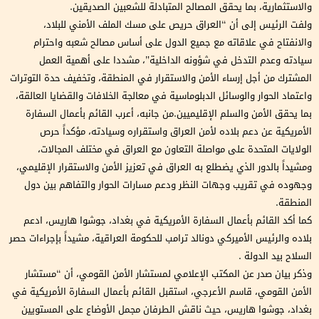
والاستثمارية، بما يحقق المصالح المتبادلة للشعبين الصديقين.
ولفت الرئيس إلى أن “العراق حريص على مسك الملف الأمني للبلاد،
والانفتاح في علاقاته مع جميع الدول على أساس مصالح شعبه واحترام
سيادته وعدم التدخل في شؤونه الداخلية”، مشددا على أهمية العمل
المشترك من أجل إرساء الأمن والاستقرار في المنطقة، وتخفيف حدة التوترات
واعتماد الحوار والوسائل الدبلوماسية في معالجة الخلافات والقضايا العالقة،
بما يحقق الأمن والسلم الإقليميين.من جانبه، أعرب القائم بأعمال السفارة
الأمريكية عن دعم بلاده لأمن العراق واستقراره وسيادته، مؤكداً حرص
الولايات المتحدة على مواصلة التعاون مع العراق في مختلف المجالات،
ومشيداً بالدور الذي يضطلع به العراق في تعزيز الأمن والاستقرار الإقليمي،
وجهوده في تقريب وجهات النظر ودعم مسارات الحوار والتفاهم بين دول
المنطقة.
كما أكد القائم بأعمال السفارة الأمريكية في بغداد، جوشوا هاريس، ادعم
بلاده والرئيس الأميركي دونالد ترامب للحكومة العراقية، مشيداً بإجراءات حصر
السلاح بيد الدولة .
وذكر بيان صدر عن المكتب الإعلامي لمستشار الأمن القومي، أن “مستشار
الأمن القومي، قاسم الأعرجي، استقبل القائم بأعمال السفارة الأمريكية في
بغداد، جوشوا هاريس، حيث ناقش الطرفان مجمل الأوضاع على المستويين