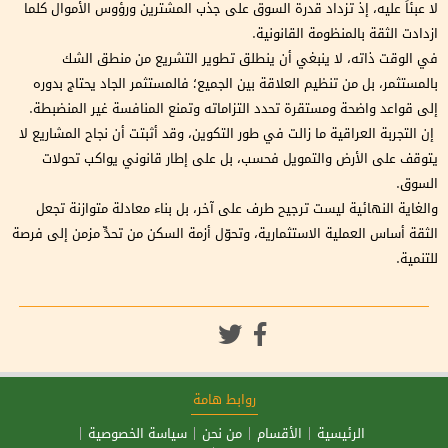
لا عبئاً عليه، إذ تزداد قدرة السوق على جذب المشترين ورؤوس الأموال كلما
ازدادت الثقة بالمنظومة القانونية.
في الوقت ذاته، لا ينبغي أن ينطلق تطوير التشريع من منطق الشك
بالمستثمر، بل من تنظيم العلاقة بين الجميع؛ فالمستثمر الجاد يحتاج بدوره
إلى قواعد واضحة ومستقرة تحدد التزاماته وتمنع المنافسة غير المنضبطة.
إن التجربة العراقية ما زالت في طور التكوين، وقد أثبتت أن نجاح المشاريع لا
يتوقف على الأرض والتمويل فحسب، بل على إطار قانوني يواكب تحولات
السوق.
والغاية النهائية ليست ترجيح طرف على آخر، بل بناء معادلة متوازنة تجعل
الثقة أساس العملية الاستثمارية، وتحوّل أزمة السكن من تحدٍّ مزمن إلى فرصة
للتنمية.
روابط هامة
الرئيسية
الأقسام
من نحن
سياسة الخصوصية