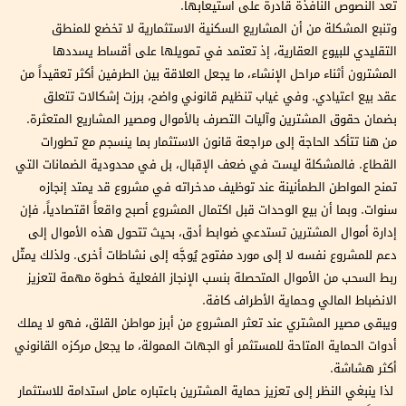
تعد النصوص النافذة قادرة على استيعابها.
وتنبع المشكلة من أن المشاريع السكنية الاستثمارية لا تخضع للمنطق
التقليدي للبيوع العقارية، إذ تعتمد في تمويلها على أقساط يسددها
المشترون أثناء مراحل الإنشاء، ما يجعل العلاقة بين الطرفين أكثر تعقيداً من
عقد بيع اعتيادي. وفي غياب تنظيم قانوني واضح، برزت إشكالات تتعلق
بضمان حقوق المشترين وآليات التصرف بالأموال ومصير المشاريع المتعثرة.
من هنا تتأكد الحاجة إلى مراجعة قانون الاستثمار بما ينسجم مع تطورات
القطاع. فالمشكلة ليست في ضعف الإقبال، بل في محدودية الضمانات التي
تمنح المواطن الطمأنينة عند توظيف مدخراته في مشروع قد يمتد إنجازه
سنوات. وبما أن بيع الوحدات قبل اكتمال المشروع أصبح واقعاً اقتصادياً، فإن
إدارة أموال المشترين تستدعي ضوابط أدق، بحيث تتحول هذه الأموال إلى
دعم للمشروع نفسه لا إلى مورد مفتوح يُوجَّه إلى نشاطات أخرى. ولذلك يمثّل
ربط السحب من الأموال المتحصلة بنسب الإنجاز الفعلية خطوة مهمة لتعزيز
الانضباط المالي وحماية الأطراف كافة.
ويبقى مصير المشتري عند تعثر المشروع من أبرز مواطن القلق، فهو لا يملك
أدوات الحماية المتاحة للمستثمر أو الجهات الممولة، ما يجعل مركزه القانوني
أكثر هشاشة.
لذا ينبغي النظر إلى تعزيز حماية المشترين باعتباره عامل استدامة للاستثمار