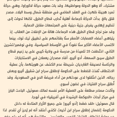
مشترك، ألا وهو الدولة ومواطنيها. وقد بات صعود حركة لاكوراوا، وهي حركة
تمرد هجينة ظهرت في العقد الماضي في منطقة شمال وسط البلاد، مصدر
قلق بالغ. بدأت الحركة كجماعة أهلية تُحارب قطاع الطرق، لكنها تحولت إلى
تنظيم إرهابي يفرض جزية دينية على المجتمعات مقابل الحماية.
وقد منح نجاح قطاع الطرق هذه الجماعات هالة من الإفلات من العقاب. إذ
يتباهى أعضاء العصابات الأصغر سنًا بغنائمهم على تطبيق تيك توك، بينما
اكتسب الأعضاء الأكبر سنًا نفوذًا في الأوساط السياسية. وفي نوفمبر/تشرين
الثاني، اختُطفت 25 تلميذة من مدرسة في ولاية كيبي على يد زعيم قطاع
الطرق سيئ السمعة، أدو أليرو. أفاد مصدران يعملان في الاستخبارات
والرئاسة لصحيفة الغارديان، شريطة عدم الكشف عن هويتهما، بأن عملية
الاختطاف نُفذت للضغط على الحكومة لإطلاق سراح ابن شقيق أليرو وبعض
رجاله، الذين اعتُقلوا لدى عودتهم من أداء فريضة الحج في السعودية. وقد
أُطلق سراح الفتيات في غضون أسبوع.
وأكدت مصادر مطلعة على العملية الأمر نفسه لمالك صموئيل، الباحث البارز
في مركز أبحاث «الحوكمة الرشيدة في أفريقيا» في أبوجا.
قال صموئيل: «لقد ضغط [أدو أليرو] على جميع الأزرار المتاحة له داخل
الحكومة [لضمان إطلاق سراح ابن أخيه]، لكنني أعتقد أنه لم يُحرز أي تقدم. لذا
دبر عملية اختطاف الفتيات الخمس والعشرين... والنتيجة هي أنه لم يتم دفع