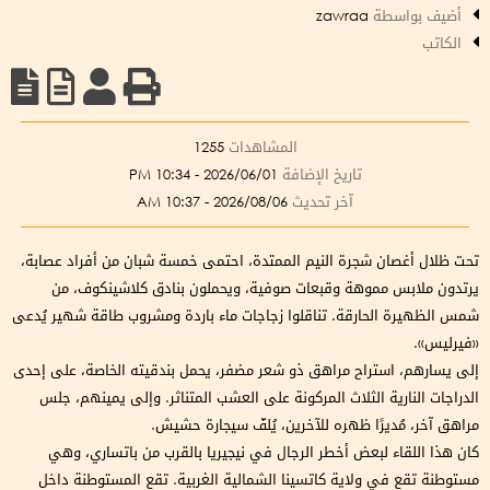
أضيف بواسطة
zawraa
الكاتب
المشاهدات
1255
تاريخ الإضافة
2026/06/01 - 10:34 PM
آخر تحديث
2026/08/06 - 10:37 AM
تحت ظلال أغصان شجرة النيم الممتدة، احتمى خمسة شبان من أفراد عصابة،
يرتدون ملابس مموهة وقبعات صوفية، ويحملون بنادق كلاشينكوف، من
شمس الظهيرة الحارقة. تناقلوا زجاجات ماء باردة ومشروب طاقة شهير يُدعى
«فيرليس».
إلى يسارهم، استراح مراهق ذو شعر مضفر، يحمل بندقيته الخاصة، على إحدى
الدراجات النارية الثلاث المركونة على العشب المتناثر. وإلى يمينهم، جلس
مراهق آخر، مُديرًا ظهره للآخرين، يُلفّ سيجارة حشيش.
كان هذا اللقاء لبعض أخطر الرجال في نيجيريا بالقرب من باتساري، وهي
مستوطنة تقع في ولاية كاتسينا الشمالية الغربية. تقع المستوطنة داخل