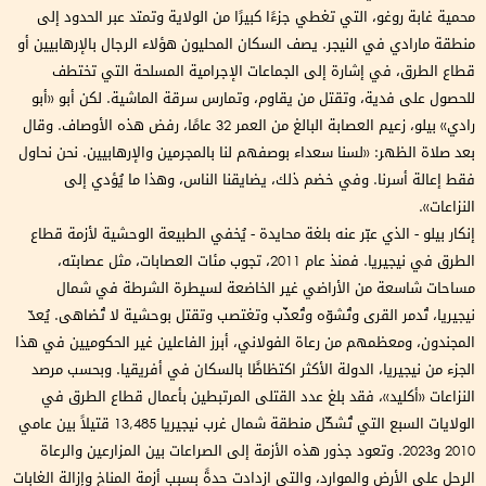
محمية غابة روغو، التي تغطي جزءًا كبيرًا من الولاية وتمتد عبر الحدود إلى
منطقة مارادي في النيجر. يصف السكان المحليون هؤلاء الرجال بالإرهابيين أو
قطاع الطرق، في إشارة إلى الجماعات الإجرامية المسلحة التي تختطف
للحصول على فدية، وتقتل من يقاوم، وتمارس سرقة الماشية. لكن أبو «أبو
رادي» بيلو، زعيم العصابة البالغ من العمر 32 عامًا، رفض هذه الأوصاف. وقال
بعد صلاة الظهر: «لسنا سعداء بوصفهم لنا بالمجرمين والإرهابيين. نحن نحاول
فقط إعالة أسرنا. وفي خضم ذلك، يضايقنا الناس، وهذا ما يُؤدي إلى
النزاعات».
إنكار بيلو - الذي عبّر عنه بلغة محايدة - يُخفي الطبيعة الوحشية لأزمة قطاع
الطرق في نيجيريا. فمنذ عام 2011، تجوب مئات العصابات، مثل عصابته،
مساحات شاسعة من الأراضي غير الخاضعة لسيطرة الشرطة في شمال
نيجيريا، تُدمر القرى وتُشوّه وتُعذّب وتغتصب وتقتل بوحشية لا تُضاهى. يُعدّ
المجندون، ومعظمهم من رعاة الفولاني، أبرز الفاعلين غير الحكوميين في هذا
الجزء من نيجيريا، الدولة الأكثر اكتظاظًا بالسكان في أفريقيا. وبحسب مرصد
النزاعات «أكليد»، فقد بلغ عدد القتلى المرتبطين بأعمال قطاع الطرق في
الولايات السبع التي تُشكّل منطقة شمال غرب نيجيريا 13,485 قتيلاً بين عامي
2010 و2023. وتعود جذور هذه الأزمة إلى الصراعات بين المزارعين والرعاة
الرحل على الأرض والموارد، والتي ازدادت حدةً بسبب أزمة المناخ وإزالة الغابات