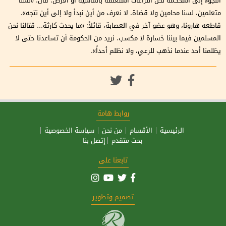
اللجوء إلى المحكمة لحل النزاعات المتعلقة بالماشية أو الأرض. قال: «لسنا
متعلمين، لسنا محامين ولا قضاة. لا نعرف من أين نبدأ ولا إلى أين نتجه».
قاطعه هارونا، وهو عضو آخر في العصابة، قائلاً: «ما يحدث كارثة... قتالنا نحن
المسلمين فيما بيننا خسارة لا مكسب. نريد من الحكومة أن تساعدنا حتى لا
يظلمنا أحد عندما نذهب للرعي، ولا نظلم أحداً».
روابط هامة
الرئيسية
الأقسام
من نحن
سياسة الخصوصية
بحث متقدم
إتصل بنا
تابعنا على
تصميم وتطوير