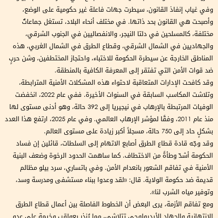
وفي غياب إنفاذ القانون، سيطرت جهات فاعلة غير حكومية على الوضع،
وأصبحت هي القانون بحد ذاتها. في مختلف أنحاء البلاد، تستغل جماعاتٌ
مختلفة، كالمسلحين في دلتا النيجر، والانفصاليين في الجنوب الشرقي،
والجهاديين في الشمال الشرقي، وقطاع الطرق في الشمال الغربي، هذه
المناطق الخارجة عن سيطرة الحكومة للاختباء، واحتجاز المختطفين، وشن حربٍ
ضد قوات الأمن التي تفتقر إلى المعرفة الكافية بالمنطقة.
وقد كافحت الإدارات المتعاقبة لاحتواء هذه المشكلات الأمنية المترابطة،
وتلاشت المكاسب السابقة في السنوات الأخيرة. ففي عام 2022، انخفضت
الوفيات المرتبطة بالإرهاب في نيجيريا إلى 392 حالة، وهو أدنى مستوى لها
منذ عام 2011، وفقًا لمؤشر الإرهاب العالمي. وفي عام 2025، ارتفع هذا العدد
بشكلٍ حاد إلى 750 حالة، مسجلاً أكبر زيادة على مستوى العالم.
وقد وجّه قادة قطاع الطرق أصابع الاتهام إلى السلطات، قائلين إن فساد
الحكومة أشدّ وطأةً من الاختطاف. كما ساهمت الحدود الرخوة وضعف البنية
الأمنية في تفاقم الشعور بانعدام الأمن. وفي باتساري، سرد بيلو مظالم
قديمة ضد حكومة الولاية. قال: «لقد وعدوا ببناء مستشفى ومدرسة وسد،
وتوفير مياه الشرب لنا».
ومع تفاقم الأزمة، يرى البعض أن الخطوط الفاصلة بين أعمال قطاع الطرق
الانتهازية والجهاد الأيديولوجي تتلاشى، مما يُنذر بعواقب وخيمة على عدو