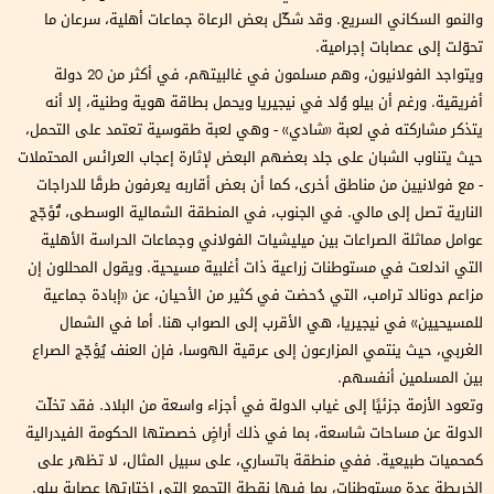
والنمو السكاني السريع. وقد شكّل بعض الرعاة جماعات أهلية، سرعان ما
تحوّلت إلى عصابات إجرامية.
ويتواجد الفولانيون، وهم مسلمون في غالبيتهم، في أكثر من 20 دولة
أفريقية. ورغم أن بيلو وُلد في نيجيريا ويحمل بطاقة هوية وطنية، إلا أنه
يتذكر مشاركته في لعبة «شادي» - وهي لعبة طقوسية تعتمد على التحمل،
حيث يتناوب الشبان على جلد بعضهم البعض لإثارة إعجاب العرائس المحتملات
- مع فولانيين من مناطق أخرى، كما أن بعض أقاربه يعرفون طرقًا للدراجات
النارية تصل إلى مالي. في الجنوب، في المنطقة الشمالية الوسطى، تُؤجّج
عوامل مماثلة الصراعات بين ميليشيات الفولاني وجماعات الحراسة الأهلية
التي اندلعت في مستوطنات زراعية ذات أغلبية مسيحية. ويقول المحللون إن
مزاعم دونالد ترامب، التي دُحضت في كثير من الأحيان، عن «إبادة جماعية
للمسيحيين» في نيجيريا، هي الأقرب إلى الصواب هنا. أما في الشمال
الغربي، حيث ينتمي المزارعون إلى عرقية الهوسا، فإن العنف يُؤجّج الصراع
بين المسلمين أنفسهم.
وتعود الأزمة جزئيًا إلى غياب الدولة في أجزاء واسعة من البلاد. فقد تخلّت
الدولة عن مساحات شاسعة، بما في ذلك أراضٍ خصصتها الحكومة الفيدرالية
كمحميات طبيعية. ففي منطقة باتساري، على سبيل المثال، لا تظهر على
الخريطة عدة مستوطنات، بما فيها نقطة التجمع التي اختارتها عصابة بيلو.