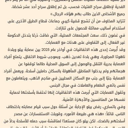
الفدية لإطلاق سراح الفتيات فحسب، بل تم إطلاق سراح أحد عشر شخصًا،
جميع الأشخاص الذين طالب بهم هؤلاء الرجال.»
تتزايد المخاوف من أن تشجع قضية كيبي جماعات قطاع الطرق الأخرى على
استخدام أساليب مماثلة للحصول على تنازلات.
في غضون ذلك، سعت المجتمعات المحلية، التي ضاقت ذرعًا بتدخل الحكومة
غير الفعال، إلى التفاوض على هدنات مع العصابات.
وقد أُبرمت إحدى هذه الاتفاقيات في أواخر عام 2025 بين عصابة بيلو وبلدة
ناهوتا المجاورة، وهي بلدة تعدين ذهب. وبموجب شروط الاتفاق، يتمتع أفراد
العصابة بحرية التنقل والوصول إلى السوق المحلية طالما توقفوا عن
هجماتهم ولم يدخلوا المناطق المأهولة بالسكان حاملين أسلحة. ويعمل أفراد
العصابة جنبًا إلى جنب مع السكان المحليين في مناجم الذهب، ويتعاملون مع
نفس بائعي الطعام والعاملات في مجال الجنس.
وتقول العصابات التي أبرمت هذه الاتفاقيات إنها تحتفظ بأسلحتها لحماية
نفسها من المنافسين والأجهزة الأمنية.
وفي باتساري، رفض بيلو الإجابة عن أسئلة حول سبب قيام عصابته باختطاف
الناس، قائلاً: «هذه هي طبيعة الأمور». وقوبلت الاستفسارات عن مصدر
أسلحتهم بالضحك. لكن بيلو كان مستعدًا لمناقشة سبب حمله للأسلحة بدلاً من