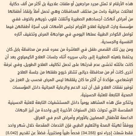
هذه الأرقام لا تمثل مجرد مراجعين أو ملفات علاجية بل أكثر من ألف حكاية
لعائلات عراقية جاءت من مختلف المحافظات وهي تحمل أملاً بإنقاذ أطفالها
من أمراض أنهكت أجسادهم الصغيرة وأثقلت قلوب ذويهم بالخوف ففي
مؤسسة وارث الدولية لعلاج الأورام تجلس الأمهات قرب أسرّة أطفالهن فيما
تواصل الكوادر الطبية عملها اليومي في مواجهة المرض وتخفيف آثاره
النفسية والجسدية.
ومن بين تلك القصص طفل في العاشرة من عمره قدم من محافظة بابل كان
يحتفظ بلعبته الصغيرة إلى جانب سريره أثناء جلسات العلاج الكيمياوي بعد أن
كانت عائلته تخشى عدم قدرتها على تحمل تكاليف العلاج الطويل، وفي غرفة
أخرى كانت أم من محافظة ديالى تنتظر خروج طفلها من جلسة العلاج
الإشعاعي، مؤكدة أن أكثر ما كان يقلقها ليس المرض فحسب بل العجز عن
توفير نفقات العلاج قبل أن تجد الدعم والرعاية المجانية داخل المؤسسات
الصحية التابعة للعتبة الحسينية.
وتتكرر مثل هذه المشاهد يومياً داخل المستشفيات التابعة للعتبة الحسينية
المقدسة التي تحولت خلال السنوات الأخيرة إلى واحدة من أبرز الجهات
الداعمة للأطفال المصابين بالأورام وأمراض الدم في العراق.
ووفقاً لهيئة الصحة والتعليم الطبي فإن الخدمات المقدمة خلال شهر واحد
فقط شملت إجراء نحو (34,255) فحصاً طبياً ومختبرياً، فضلاً عن تقديم (5,042)