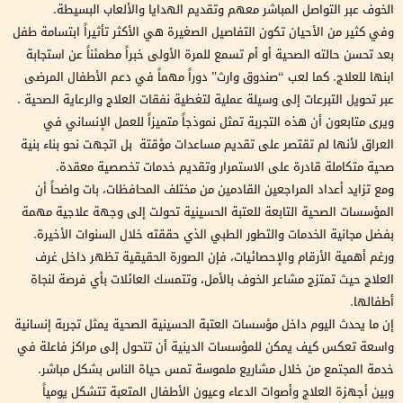
الخوف عبر التواصل المباشر معهم وتقديم الهدايا والألعاب البسيطة.
وفي كثير من الأحيان تكون التفاصيل الصغيرة هي الأكثر تأثيراً ابتسامة طفل
بعد تحسن حالته الصحية أو أم تسمع للمرة الأولى خبراً مطمئناً عن استجابة
ابنها للعلاج. كما لعب “صندوق وارث” دوراً مهماً في دعم الأطفال المرضى
عبر تحويل التبرعات إلى وسيلة عملية لتغطية نفقات العلاج والرعاية الصحية .
ويرى متابعون أن هذه التجربة تمثل نموذجاً متميزاً للعمل الإنساني في
العراق لأنها لم تقتصر على تقديم مساعدات مؤقتة بل اتجهت نحو بناء بنية
صحية متكاملة قادرة على الاستمرار وتقديم خدمات تخصصية معقدة.
ومع تزايد أعداد المراجعين القادمين من مختلف المحافظات، بات واضحاً أن
المؤسسات الصحية التابعة للعتبة الحسينية تحولت إلى وجهة علاجية مهمة
بفضل مجانية الخدمات والتطور الطبي الذي حققته خلال السنوات الأخيرة.
ورغم أهمية الأرقام والإحصائيات، فإن الصورة الحقيقية تظهر داخل غرف
العلاج حيث تمتزج مشاعر الخوف بالأمل، وتتمسك العائلات بأي فرصة لنجاة
أطفالها.
إن ما يحدث اليوم داخل مؤسسات العتبة الحسينية الصحية يمثل تجربة إنسانية
واسعة تعكس كيف يمكن للمؤسسات الدينية أن تتحول إلى مراكز فاعلة في
خدمة المجتمع من خلال مشاريع ملموسة تمس حياة الناس بشكل مباشر.
وبين أجهزة العلاج وأصوات الدعاء وعيون الأطفال المتعبة تتشكل يومياً