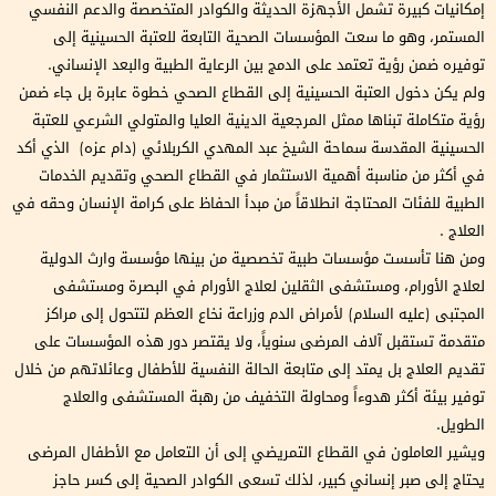
إمكانيات كبيرة تشمل الأجهزة الحديثة والكوادر المتخصصة والدعم النفسي
المستمر، وهو ما سعت المؤسسات الصحية التابعة للعتبة الحسينية إلى
توفيره ضمن رؤية تعتمد على الدمج بين الرعاية الطبية والبعد الإنساني.
ولم يكن دخول العتبة الحسينية إلى القطاع الصحي خطوة عابرة بل جاء ضمن
رؤية متكاملة تبناها ممثل المرجعية الدينية العليا والمتولي الشرعي للعتبة
الحسينية المقدسة سماحة الشيخ عبد المهدي الكربلائي (دام عزه) الذي أكد
في أكثر من مناسبة أهمية الاستثمار في القطاع الصحي وتقديم الخدمات
الطبية للفئات المحتاجة انطلاقاً من مبدأ الحفاظ على كرامة الإنسان وحقه في
العلاج .
ومن هنا تأسست مؤسسات طبية تخصصية من بينها مؤسسة وارث الدولية
لعلاج الأورام، ومستشفى الثقلين لعلاج الأورام في البصرة ومستشفى
المجتبى (عليه السلام) لأمراض الدم وزراعة نخاع العظم لتتحول إلى مراكز
متقدمة تستقبل آلاف المرضى سنوياً، ولا يقتصر دور هذه المؤسسات على
تقديم العلاج بل يمتد إلى متابعة الحالة النفسية للأطفال وعائلاتهم من خلال
توفير بيئة أكثر هدوءاً ومحاولة التخفيف من رهبة المستشفى والعلاج
الطويل.
ويشير العاملون في القطاع التمريضي إلى أن التعامل مع الأطفال المرضى
يحتاج إلى صبر إنساني كبير، لذلك تسعى الكوادر الصحية إلى كسر حاجز