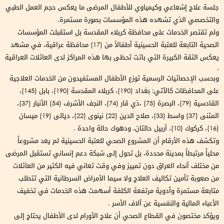
جلسة علاج إشعاعي وكيمياوي للأطفال المرضى ما يعكس حجم العمل الطبي
والتخصصي الذي تشهده هذه المؤسسات بصورة مستمرة.
ولم تقتصر الخدمات على محافظة كربلاء المقدسة بل استقبلت المؤسسات
الصحية التابعة للعتبة الحسينية أطفالاً من (17) محافظة عراقية، في مشهد
يعكس الثقة الكبيرة التي باتت تحظى بها هذه المراكز لدى العائلات العراقية
.
وبحسب الإحصائيات الرسمية توزع الأطفال المستفيدون من الخدمات العلاجية
على المحافظات كالآتي: بغداد (190)، كربلاء المقدسة (190)، بابل (145)،
القادسية (79)، البصرة (75) ،ذي قار (74)، النجف الأشرف (54) الأنبار (37)،
المثنى (37) واسط (33)، صلاح الدين (22) نينوى (22)، ديالى (19) ميسان
(16)، كركوك (10)، أربيل حالتان، ودهوك حالة واحدة .
وتكشف هذه الأرقام أن المشروع الصحي للعتبة الحسينية لم يعد مشروعاً
محلياً مرتبطاً بمدينة محددة، بل تحول إلى شبكة دعم إنساني تستقبل المرضى
من مختلف أنحاء العراق دون تمييز وفي وقت تعاني فيه الكثير من العائلات
من صعوبة تأمين تكاليف العلاج ولا سيما الأمراض السرطانية التي تتطلب
متابعة مستمرة وأدوية مرتفعة الكلفة أسهمت هذه الخدمات في تخفيف
الأعباء المالية والنفسية عن آلاف الأسر .
ويؤكد مختصون في القطاع الصحي أن علاج الأورام لدى الأطفال يحتاج إلى