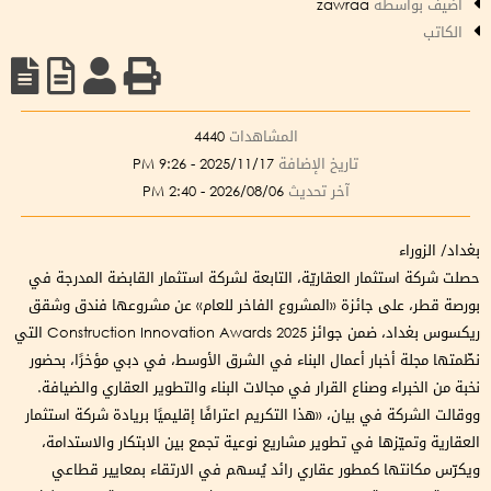
أضيف بواسطة
zawraa
الكاتب
المشاهدات
4440
تاريخ الإضافة
2025/11/17 - 9:26 PM
آخر تحديث
2026/08/06 - 2:40 PM
بغداد/ الزوراء
حصلت شركة استثمار العقاريّة، التابعة لشركة استثمار القابضة المدرجة في
بورصة قطر، على جائزة «المشروع الفاخر للعام» عن مشروعها فندق وشقق
ريكسوس بغداد، ضمن جوائز Construction Innovation Awards 2025 التي
نظّمتها مجلة أخبار أعمال البناء في الشرق الأوسط، في دبي مؤخرًا، بحضور
نخبة من الخبراء وصناع القرار في مجالات البناء والتطوير العقاري والضيافة.
ووقالت الشركة في بيان، «هذا التكريم اعترافًا إقليميًا بريادة شركة استثمار
العقارية وتميّزها في تطوير مشاريع نوعية تجمع بين الابتكار والاستدامة،
ويكرّس مكانتها كمطور عقاري رائد يُسهم في الارتقاء بمعايير قطاعي