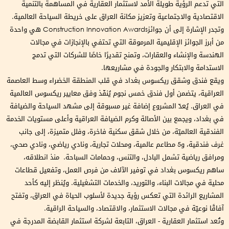
التي تدعم الرؤية طويلة الأمد لاستثمار العقارية في المساهمة بالتنمية
الاقتصادية والاجتماعية وتعزيز مكانة العراق على خريطة السياحة العالمية.
وتجدر الإشارة إلى أن جوائزConstruction Innovation Awards هي واحدة
من أبرز الجوائز الإقليمية المرموقة التي تحتفي بالإنجازات في مجالات
الهندسة والإنشاء والعقارات، وتمنح تقديرًا خاصًا للشركات التي تدمج
الاستدامة والابتكار والجودة في مشاريعها.
ويقع فندق وشقق ريكسوس بغداد في قلب المنطقة الخضراء وسط العاصمة
العراقية، يتضمن أول فندق خمس نجوم يُنفّذ وفق معايير ريكسوس العالمية
في العراق. يُعدّ المشروع إضافة غير مسبوقة إلى مشهد السياحة والضيافة
في بغداد، ويجمع بين الأصالة وكرم الضيافة العراقية وأعلى مستويات الخدمة
الفندقية العالميّة، من خلال شقق سكنية فاخرة، وفلل متميزة، إلى جانب
غرف فندقية، و5 مطاعم عالمية، ومحلات تجارية، ونادي رياضي، ونادي صحي،
ومرافق رياضية تشمل البادل، والتنس، وحمامات السباحة. منذ انطلاقه،
ساهم ريكسوس بغداد في توفير الآلاف من فرص العمل، وتفعيل قطاعات
محلية في مجالات البناء، والتوريد، والخدمات التشغيلية. ويُنظر إليه كأحد
المشاريع الرائدة التي تعكس رؤية جديدة لأسلوب الحياة في العراق، وتفتح
آفاقًا نوعيّة في مجالات الاستثمار، والاقتصاد، والسياحة الراقية.
وتُعد استثمار العقارية - العراق، التابعة لشركة استثمار القابضة المدرجة في