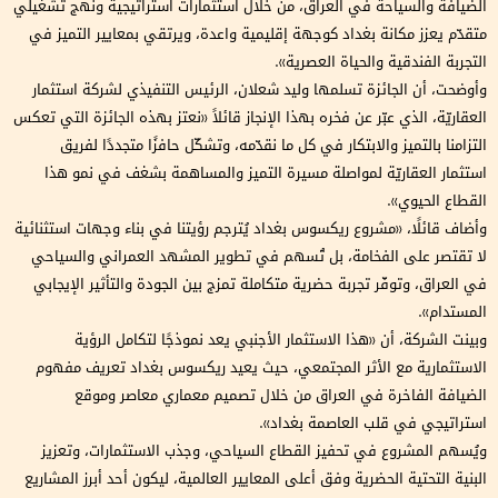
الضيافة والسياحة في العراق، من خلال استثمارات استراتيجية ونهج تشغيلي
متقدّم يعزز مكانة بغداد كوجهة إقليمية واعدة، ويرتقي بمعايير التميز في
التجربة الفندقية والحياة العصرية».
وأوضحت، أن الجائزة تسلمها وليد شعلان، الرئيس التنفيذي لشركة استثمار
العقاريّة، الذي عبّر عن فخره بهذا الإنجاز قائلاً «نعتز بهذه الجائزة التي تعكس
التزامنا بالتميز والابتكار في كل ما نقدّمه، وتشكّل حافزًا متجددًا لفريق
استثمار العقاريّة لمواصلة مسيرة التميز والمساهمة بشغف في نمو هذا
القطاع الحيوي».
وأضاف قائلًا، «مشروع ريكسوس بغداد يُترجم رؤيتنا في بناء وجهات استثنائية
لا تقتصر على الفخامة، بل تُسهم في تطوير المشهد العمراني والسياحي
في العراق، وتوفّر تجربة حضرية متكاملة تمزج بين الجودة والتأثير الإيجابي
المستدام».
وبينت الشركة، أن «هذا الاستثمار الأجنبي يعد نموذجًا لتكامل الرؤية
الاستثمارية مع الأثر المجتمعي، حيث يعيد ريكسوس بغداد تعريف مفهوم
الضيافة الفاخرة في العراق من خلال تصميم معماري معاصر وموقع
استراتيجي في قلب العاصمة بغداد».
ويُسهم المشروع في تحفيز القطاع السياحي، وجذب الاستثمارات، وتعزيز
البنية التحتية الحضرية وفق أعلى المعايير العالمية، ليكون أحد أبرز المشاريع