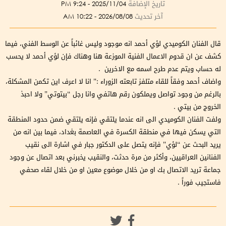
تاريخ الإضافة
2025/11/04 - 9:24 PM
آخر تحديث
2026/08/08 - 10:22 AM
قال الفنان الكوميدي لؤي أحمد انه موجود وليس غائباً عن الوسط الفني، فيما
كشف عن ان قدوم الاعمال الفنية الموزعة هنا وهناك فإن لؤي أحمد لا يحسب
له حساب ويتم عدم طرح اسمه مع الاخرين .
واضاف أحمد وفقاً للقاء متلفز تابعته الزوراء :” انا لا اعرف اين تكمن المشكلة،
بالرغم من وجود تواصل ويملكون رقم هاتفي وانا رجل “بيتوتي” ولا احبذ
الخروج من بيتي .
ولفت الفنان الكوميدي الى انه عندما يلتقي فإنه يلتقي ضمن حدود المنطقة
التي يسكن فيها في منطقة الكسرة في العاصمة بغداد، فيما بين انه من
يريد البحث عن “لؤي” فإنه يتصل على الدكتور جبار في اشارة الى نقيب
الفنانين العراقيين، وأكثر من مرة حدثت، والنقيب يخبرني بعد اتصال عن وجود
جماعة تريد الاتصال بك او من خلال موضوع معين او من خلال لقاء صحفي
فاستجيب فوراً .