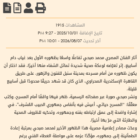
المشاهدات
1915
تاريخ الإضافة
2025/10/01 - 9:27 PM
آخر تحديث
2026/08/07 - 10:01 PM
أثار الفنان المصري محمد صبحي تفاعلًا واسعًا بظهوره الأول بعد غياب دام
أسابيع، إثر تعرّضه لوعكة صحية شديدة تماثل الشفاء منها أخيرًا، فقد اختار أن
يكون ظهوره من أمام مسرحه بمدينة سنبل للفنون والزهور، على طريق
القاهرة الإسكندرية الصحراوي، الذي كان قد شهد حريقًا محدودًا قبل أسابيع
قليلة.
ونشر صبحي صورة عبر صفحاته الرسمية، ظهر فيها واقفًا أمام المسرح، وكتب
معلّقًا: “المسرح حياتي، أعيش فيه بأنفاس جمهوري الحبيب المُشرف”، في
إشارة واضحة إلى عمق ارتباطه بفنه وجمهوره، وتحدّيه للظروف الصحية
والطارئة التي مرّ بها أخيرًا.
وعدّت مصادر إعلامية مصرية هذا الظهور الأخير لمحمد صبحي بمرتبة إعادة
الطمأنينة إلى جمهوره، مؤكّدًا عزمه على مواصلة العطاء الفني برغم