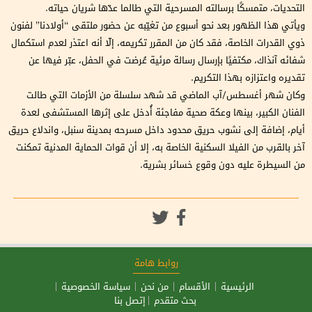
التحديات، متمسكًا برسالته المسرحية التي طالما عدّها شريان حياته.
ويأتي هذا الظهور بعد نحو أسبوع من تغيّبه عن حضور ملتقى “أولادنا” لفنون
ذوي القدرات الخاصة، فقد كان من المقرر تكريمه، إلّا أنه اعتذر لعدم استكمال
شفائه آنذاك، مكتفيًا بإرسال رسالة مرئية عُرضت في الحفل، عبّر فيها عن
تقديره واعتزازه بهذا التكريم.
وكان شهر أغسطس/آب الماضي قد شهد سلسلة من الأزمات التي طالت
الفنان الكبير، بينها وعكة صحية مفاجئة أُدخل على إثرها المستشفى لعدة
أيام، إضافة إلى نشوب حريق محدود داخل مسرحه بمدينة سنبل، واندلاع حريق
آخر بالقرب من الفيلا السكنية الخاصة به، إلا أن قوات الحماية المدنية تمكنت
من السيطرة عليه دون وقوع خسائر بشرية.
روابط هامة
الرئيسية
الأقسام
من نحن
سياسة الخصوصية
بحث متقدم
إتصل بنا