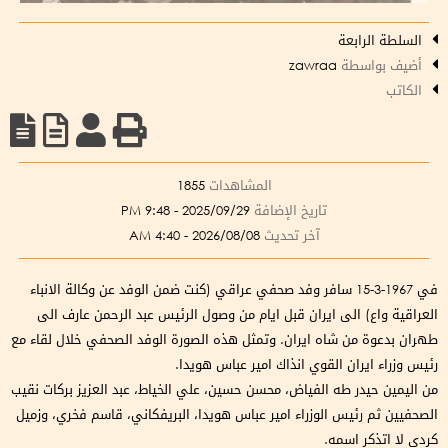
السلطة الرابعة
أضيف بواسطة
zawraa
الكاتب
المشاهدات
1855
تاريخ الإضافة
2025/09/29 - 9:48 PM
آخر تحديث
2026/08/08 - 4:40 AM
في 1967-3-15 سافر وفد صحفي عراقي (كنت ضمن الوفد عن وكالة الانباء
العراقية واع) الى ايران قبل ايام من وصول الرئيس عبد الرحمن عارف الى
طهران بدعوة من شاه ايران. وتمثل هذه الصورة الوفد الصحفي خلال لقاء مع
رئيس وزراء ايران القوي انذاك امير عباس هويدا.
من اليمين حيدر طه الفياض، محسن حسين، علي الخياط، عبد العزيز بركات نقيب
الصحفيين ثم رئيس الوزراء امير عباس هويدا، البريفكاني، قاسم فخري، وزميل
كردي لا اتذكر اسمه.