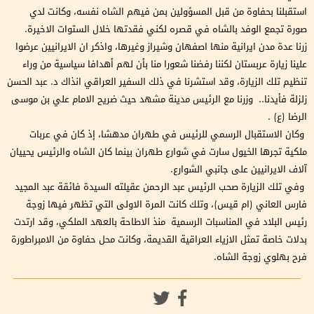
استقبلنا بحفاوة من قبل المسؤولين بمن فيهم الشاه نفسه، وكانت لدي
صورة تجمع الوفد بالشاه في قصره لكني فقدتها خلال الستوات الاخيرة.
زرنا عدة مدن ايرانية منها اصفهان وشيراز وغيرها، واذكر ان الايرانيين عرضوا
علينا زيارة عربستان لكننا رفضنا شعورا منا بأن لهم أهدافا سياسية من وراء
تنظيم تلك الزيارة، وقد استشرنا في ذلك السفير العراقي انذاك د. عبد الحسن
زلزلة فأيدنا.. وزرنا مع الرئيس مدينة مشهد حيث ضريح الامام علي بن موسى
الرضا (ع) .
وكان الاستقبال الرسمي للرئيس في طهران مدهشا، إذ كان في عربات
ملكية تجرها الخيول سارت في شوارع طهران بينما كان الشاه والرئيس يحييان
آلاف الايرانيين على جانبي الشوارع.
وفي تلك الزيارة صحب الرئيس عبد الرحمن عقيلته السيدة فائقة عبد المجيد
فارس العاني (ام قيس)، وتلك كانت المرة الاولى التي تظهر فيها زوجة
رئيس البلاد في المناسبات الرسمية منذ الاطاحة بالعهد الملكي، وقد ارتدت
بدلات خاصة تمثل الازياء العراقية القديمة، وكانت محل حفاوة من الامبراطورة
فرح بهلوي زوجة الشاه.