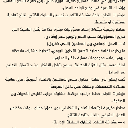
كيف يُطبّق في فنلندا: مشاريع صفية، تقويم ذاتي، بنًى صفية تشجع النقاش،
وإشراك التلاميذ في وضع قواعد الفصل.
مؤشرات النجاح: زيادة مشاركة التلاميذ، تحسين السلوك الذاتي، نتائج تعلمية
مستقرة أو متقدمة.
مخاطر وكيفية تجنّبها: إسناد مسؤوليات مبكرة جدًا قد يثقل التلميذ؛ الحل
تدريج المسؤوليات حسب العمر وتوفير دعم إرشادي.
5 — العمل الجماعي بين المعلمين (اللعب كفريق)
ما يعنيه: ثقافة مهنية تتضمن التعاون اليومي، تخطيط مشترك، ملاحظة
دروس زملاء، ومجموعات مهنية داخل المدارس.
لماذا مهم: يقلّل العزلة المهنية، يسمح بتبادل الأفكار، ويزيد اتساق التعليم
عبر المراحل.
كيف يُطبّق في فنلندا: جداول تسمح للمعلمين بالالتقاء أسبوعيًا، فرق مهنية
متعدّدة التخصصات، وحلقات عمل داخل المدرسة.
مؤشرات النجاح: خطط دراسية موحّدة، مشاركة موارد، تقليص الفجوات بين
الصفوف.
مخاطر وكيفية تجنّبها: التعاون الشكلاني دون عمق؛ مطلوب وقت مخصّص
للعمل الحقيقي وآليات متابعة للنتائج.
6 — مشاركة القيادة (تشارك السلطة الإدارية)