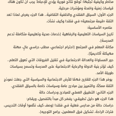
مخاطر وكيفية تجنّبها: توقع نتائج فورية يؤدي للإحباط؛ يجب ان تكون هناك
قياسات زمنية واضحة ومؤشرات مرحلية.
الجزء الأول: السياق الفنلندي والخلفية الثقافية.. هذا الجزء يعرض لماذا تعد
الثقة «قيمة مجتمعية» في فنلندا وكيف نشأت.
عناصره الأساسية:
تاريخ السياسات التعليمية والرفاهية (خدمات صحية وتعليمية متكاملة تدعم
المدرسة).
مكانة المعلم في المجتمع (احترام اجتماعي، مطلب دراسي عالٍ، مهنة
مهيكلة أكاديميًا).
دور المساواة والعدالة الاجتماعية في تقليل الفروقات التي تعوق التعلم..
كيف تؤثر بنية الدولة والرعاية الاجتماعية على المدرسة وتسمح بسياسات
طويلة الأمد.
يوفر هذا الجزء للقارئ فهمًا للأرض الاجتماعية والسياسية التي جعلت نموذج
الثقة ممكنًا، والتمييز بين مبادئ عامة وسياسات خاصة بالسياق الفنلندي.
الجزء الثاني: التطبيق العملي للمبادئ ودراسات حالة
هذا الجزء هو دليل تطبيقي: يفسّر كل مبدأ بالتفصيل، ويقدّم:
دراسات حالة من مدارس فعلية في فنلندا (وصف كيف نظّموا أوقات التدريس،
فترات الراحة، تشكيل فرق المعلمين، برامج التوجيه).