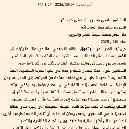
آخر تحديث
2026/08/07 - 6:27 PM
المؤلفون باسي سالبرغ ، تيموثي د.وولكر
المترجم سعد صبار السامرائي
دار النشر صفحة سبعة للنشر والتوزيع
سنة النشر 2025
حين يُثار الحديث عن سرّ تفوق النظام التعليمي الفنلندي، غالبًا ما يتبادر إلى
الذهن مفردات مثل العدالة والمساواة والحرية الأكاديمية. لكن المؤلفَين
باسي سالبرغ وتيموثي والكر يذهبان أبعد من ذلك في كتابهما «في
المعلمين نثق»، حيث يضعان كلمة واحدة في قلب التجربة الفنلندية: الثقة.
الثقة ليست مجرد شعار، بل هي ثقافة ممتدة من المجتمع إلى المدرسة، ومن
الإدارة إلى قاعة الصف. إنها الثقة في أن المعلم مؤهل بما يكفي ليبتكر
ويقرر، وأن الطالب قادر على تحمّل مسؤولية تعلمه، وأن المدرسة كفريق
تستطيع أن تدير نفسها دون حاجة إلى مراقبة صارمة أو امتحانات متكررة..
الكتاب يكشف لنا كيف تحوّلت هذه القيمة البسيطة إلى ركيزة تبني نظامًا
تعليميًا عالمي المستوى، وكيف يمكن لمبادئها أن تُلهم أنظمة تعليمية أخرى
تبحث عن بدائل أكثر إنسانية وفاعلية. وبين التجربة الفنلندية والتحديات
العالمية، يقدّم المؤلفان سبعة مبادئ عملية يمكن أن تكون دليلًا للتغيير.