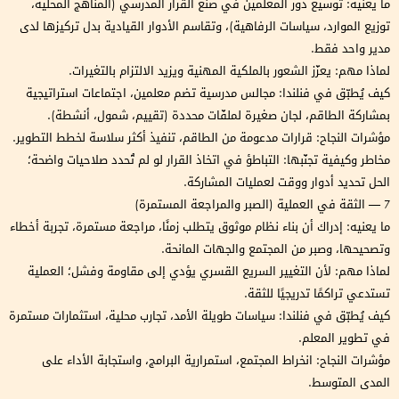
ما يعنيه: توسيع دور المعلمين في صنع القرار المدرسي (المناهج المحلية،
توزيع الموارد، سياسات الرفاهية)، وتقاسم الأدوار القيادية بدل تركيزها لدى
مدير واحد فقط.
لماذا مهم: يعزّز الشعور بالملكية المهنية ويزيد الالتزام بالتغيرات.
كيف يُطبّق في فنلندا: مجالس مدرسية تضم معلمين، اجتماعات استراتيجية
بمشاركة الطاقم، لجان صغيرة لملفّات محددة (تقييم، شمول، أنشطة).
مؤشرات النجاح: قرارات مدعومة من الطاقم، تنفيذ أكثر سلاسة لخطط التطوير.
مخاطر وكيفية تجنّبها: التباطؤ في اتخاذ القرار لو لم تُحدد صلاحيات واضحة؛
الحل تحديد أدوار ووقت لعمليات المشاركة.
7 — الثقة في العملية (الصبر والمراجعة المستمرة)
ما يعنيه: إدراك أن بناء نظام موثوق يتطلب زمنًا، مراجعة مستمرة، تجربة أخطاء
وتصحيحها، وصبر من المجتمع والجهات المانحة.
لماذا مهم: لأن التغيير السريع القسري يؤدي إلى مقاومة وفشل؛ العملية
تستدعي تراكمًا تدريجيًا للثقة.
كيف يُطبّق في فنلندا: سياسات طويلة الأمد، تجارب محلية، استثمارات مستمرة
في تطوير المعلم.
مؤشرات النجاح: انخراط المجتمع، استمرارية البرامج، واستجابة الأداء على
المدى المتوسط.