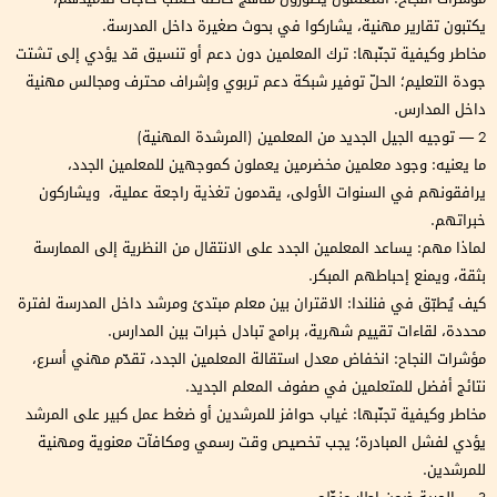
يكتبون تقارير مهنية، يشاركوا في بحوث صغيرة داخل المدرسة.
مخاطر وكيفية تجنّبها: ترك المعلمين دون دعم أو تنسيق قد يؤدي إلى تشتت
جودة التعليم؛ الحلّ توفير شبكة دعم تربوي وإشراف محترف ومجالس مهنية
داخل المدارس.
2 — توجيه الجيل الجديد من المعلمين (المرشدة المهنية)
ما يعنيه: وجود معلمين مخضرمين يعملون كموجهين للمعلمين الجدد،
يرافقونهم في السنوات الأولى، يقدمون تغذية راجعة عملية، ويشاركون
خبراتهم.
لماذا مهم: يساعد المعلمين الجدد على الانتقال من النظرية إلى الممارسة
بثقة، ويمنع إحباطهم المبكر.
كيف يُطبّق في فنلندا: الاقتران بين معلم مبتدئ ومرشد داخل المدرسة لفترة
محددة، لقاءات تقييم شهرية، برامج تبادل خبرات بين المدارس.
مؤشرات النجاح: انخفاض معدل استقالة المعلمين الجدد، تقدّم مهني أسرع،
نتائج أفضل للمتعلمين في صفوف المعلم الجديد.
مخاطر وكيفية تجنّبها: غياب حوافز للمرشدين أو ضغط عمل كبير على المرشد
يؤدي لفشل المبادرة؛ يجب تخصيص وقت رسمي ومكافآت معنوية ومهنية
للمرشدين.