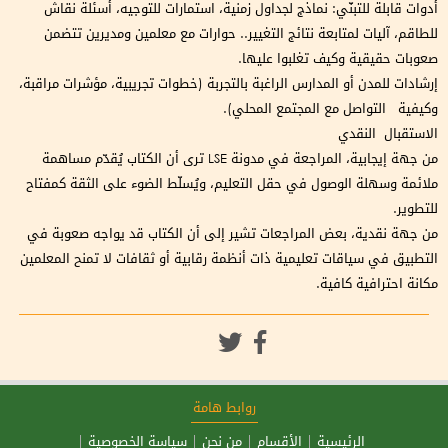
أدوات قابلة للتبنّي: نماذج لجداول زمنية، استمارات للتوجيه، أسئلة نقاش
للطاقم، آليات لمتابعة نتائج التغيير.. حوارات مع معلمين ومديرين تتضمن
صعوبات حقيقية وكيف تغلبوا عليها.
إرشادات للمدن أو المدارس الراغبة بالتجربة (خطوات تجريبية، مؤشرات مراقبة،
وكيفية التواصل مع المجتمع المحلي).
الاستقبال النقدي
من جهة إيجابية، المراجعة في مدونة LSE ترى أن الكتاب يُقدّم مساهمة
ملائمة وسهلة الوصول في حقل التعليم، ويُسلّط الضوء على الثقة كمفتاح
للتطوير.
من جهة نقدية، بعض المراجعات تشير إلى أن الكتاب قد يواجه صعوبة في
التطبيق في سياقات تعليمية ذات أنظمة رقابية أو ثقافات لا تمنح المعلمين
مكانة احترافية كافية.
روابط هامة
الرئيسية
الأقسام
من نحن
سياسة الخصوصية