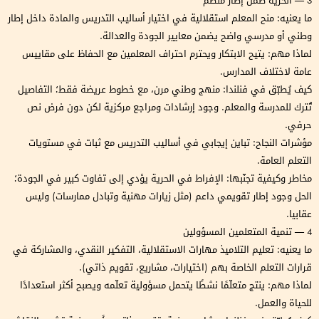
3 — الحرية ضمن إطار منظّم
ما يعنيه: منح المعلم استقلالية في اختيار أساليب التدريس والمادة داخل إطار
وطني أو مدرسي واضح يضمن معايير الجودة والعدالة.
لماذا مهم: يتيح الابتكار ويحترم احتراف المعلمين مع الحفاظ على مقاييس
عامة لاختلاف المدارس.
كيف يُطبّق في فنلندا: منهج وطني مرن، مع خطوط عريضة فقط؛ التفاصيل
تُترك للمدرسة والمعلم. وجود إرشادات ومراجع مركزية لكن دون فرض نص
حرفي.
مؤشرات النجاح: تباين إيجابي في أساليب التدريس مع ثبات في مستويات
التعلم العامة.
مخاطر وكيفية تجنّبها: الإفراط في الحرية يؤدي إلى تفاوت كبير في الجودة؛
الحل وجود إطار تقويمي داعم (مثل زيارات مهنية وتبادل ممارسات) وليس
عقابيا.
4 — تنمية المتعلمين المسؤولين
ما يعنيه: تعليم التلاميذ مهارات الاستقلالية، التفكير النقدي، والمشاركة في
قرارات التعلم الخاصة بهم (اختيارات، مشاريع، تقويم ذاتي).
لماذا مهم: ينتج متعلّمًا نشطًا يتحمل مسؤولية تعلّمه ويصبح أكثر استعدادًا
للحياة والعمل.