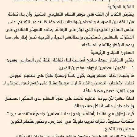
الفكرة المركزية
يفترض الكتاب أن الثقة هي جوهر النظام التعليمي المتميز، وأن بناء ثقافة
من الثقة بين المدرسة والمعلمين والطلاب يُعد مفتاحًا لتطوير التعليم. على
عكس النماذج التقييدية التي تركز على الرقابة، يعتمد النموذج الفنلندي على
الاعتراف بالمعلمين كمحترفين وإعطائهم الحرية والتوجيه ضمن إطار عام، مما
يدعم الابتكار والتعلم المستدام.
المحاور/ المبادئ الرئيسية
يقترح المؤلفان سبعة مبادئ أساسية لبناء ثقافة الثقة في المدارس، وهي:
1 — تكوين المعلمين ليكونوا مفكرين ناقدين.
ما يعنيه: إعداد المعلم بحيث يكون باحثًا ومفكرًا قادرًا على تصميم الدروس،
تحليل احتياجات التلاميذ، واتخاذ قرارات مهنية مبنية على فهم تربوي عميق، لا
مجرد تنفيذ حصص معدة سلفًا.
لماذا مهم: لأن جودة التعليم تعتمد على قدرة المعلم على التفكير المستقل
وإيجاد حلول مناسبة لكل صف وحالة.
كيف يُطبّق في فنلندا (أمثلة): برامج إعداد المعلمين جامعية متقدمة، درجات
متقدمة مطلوبة، فترات تدريب طويلة في المدارس، وحضور منتظم لتكوين
مهني بعد التخرج.
مؤشرات النجاح: المعلمون يطوّرون مناهج خاصة حسب حاجات تلاميذهم،