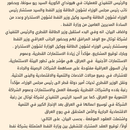
والرئيس التنفيذي للعمليات في هيونداي الكورية السيد ريو سونغا، وبحضور
نائب رئيس مجلس الوزراء لشؤون الطاقة وزير النفط والسيد مستشار رئيس
الوزراء لشؤون الطاقة والسيد وكيل وزير النفط لشؤون الاستخراج وعدد من
السادة المديرين العامين من وزارة النفط .
واضاف البيان، انه وفي البدء استقبل وزير الطاقة القطري والرئيس التنفيذي
لشركة توتال مع الوفد المرافق لهم وبحضور الجانب العراقي وزير النفط
ومستشار رئيس الوزراء لشؤون الطاقة ووكيل الوزارة لشؤون الاستخراج .
وبارك توقيع المشاريع، مؤكداً أن زيادة الاستثمارات القطرية، وعموم
الاستثمارات الأجنبية في العراق، هي مؤشر على تطور البيئة الاستثمارية،
وأن السوق العراقية مفتوحة على مساهمة الشركات الرصينة والجادة
للاشتراك في جميع مجالات الخدمات والتنمية والاقتصادية والبنى التحتية.
ونقل الوزير القطري تحيات أمير دولة قطر الى رئيس مجلس الوزراء، مؤكداً
رغبة بلاده والشركات القطرية بتوسعة العمل والاستثمارات وعموم الشراكة
التنموية مع العراق، كما عبر السيد الرئيس التنفيذي لشركة توتال عن رغبة
الشركة في توسيع اعمالها في العراق بعد الإنجاز الكبير في التنمية
الاقتصادية الجارية والأمن المتحقق في ربوع العراق
واشتملت العقود الموقعة ، بحسب البيان، على التالي:
أولاً/ توقيع العقد المشترك للتشغيل بين وزارة النفط المتمثلة بشركة نفط