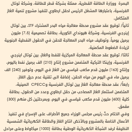
البصرة ووزارة الطاقة القطرية، ممثلة بشركة قطر للطاقة، وشركة توتال
الفرنسية، باعتبارها المشغل الرئيس لحقل ارطاوي لتنفيذ مشروع تنمية الغاز
المتكامل.
ثانياً/ توقيع عقد مشروع محطة معالجة مياه البحر المشترك STF، بين توتال
إينرجي الفرنسية، وشركة هيونداي الكورية، بطاقة تصميمية (7.5) مليون
برميل يومياً، وتوظيف مياه البحر المعالجة للحقن في الحقول النفطية الجنوبية
لزيادة الضغوط المكمنية.
ثالثا/ توقيع عقد محطة المعالجة المركزية للنفط والغاز، بين توتال اينرجي
الفرنسية، وإينكا التركية المتضمن مشروع إنتاج (210) الف برميل نفط باليوم،
وإنتاج (163) مليون قدم مكعب قياسي من الغاز في اليوم، وتوفير (240) الف
برميل ماء في اليوم من مياه الحقن، إضافة الى تقنية عدم حرق الغاز.
رابعاً/ عقد محطة معالجة الغاز بين توتال الفرنسية وCPECC الصينية،
المتضمن استثمار الغاز المصاحب من حقل ارطاوي وعدد من الحقول، بطاقة
كلية (600) مليون قدم مكعب قياسي في اليوم، وبمرحلتين كل منهم (300)
مقمق.
وفي الختام حثّ رئيس مجلس الوزراء جميع الأطراف على الإسراع في تنفيذ
الأعمال الخاصة بالمشروع وبالأخصّ انتاج الغاز والطاقة الكهربائية الشمسية
النظيفة لرفد الشبكة الكهربائية الوطنية بطاقة (1000) ميكاواط وعلى مراحل