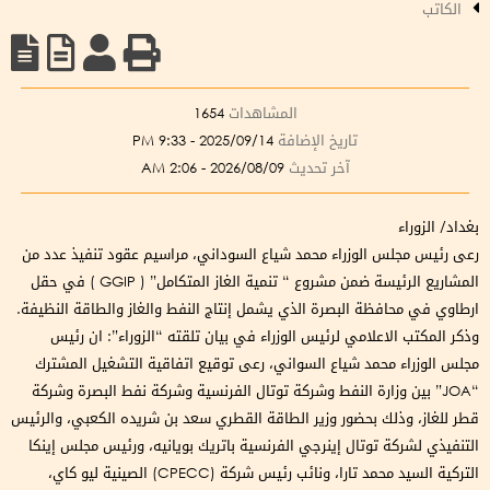
الكاتب
المشاهدات
1654
تاريخ الإضافة
2025/09/14 - 9:33 PM
آخر تحديث
2026/08/09 - 2:06 AM
بغداد/ الزوراء
رعى رئيس مجلس الوزراء محمد شياع السوداني، مراسيم عقود تنفيذ عدد من
المشاريع الرئيسة ضمن مشروع “ تنمية الغاز المتكامل” ( GGIP ) في حقل
ارطاوي في محافظة البصرة الذي يشمل إنتاج النفط والغاز والطاقة النظيفة.
وذكر المكتب الاعلامي لرئيس الوزراء في بيان تلقته “الزوراء”: ان رئيس
مجلس الوزراء محمد شياع السواني، رعى توقيع اتفاقية التشغيل المشترك
“JOA” بين وزارة النفط وشركة توتال الفرنسية وشركة نفط البصرة وشركة
قطر للغاز، وذلك بحضور وزير الطاقة القطري سعد بن شريده الكعبي، والرئيس
التنفيذي لشركة توتال إينرجي الفرنسية باتريك بويانيه، ورئيس مجلس إينكا
التركية السيد محمد تارا، ونائب رئيس شركة (CPECC) الصينية ليو كاي،