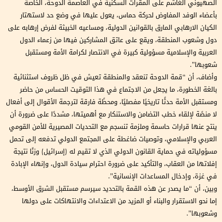
الصهيوني الغاشم على المقرات السكنية في العاصمة الدوحة، الخاصة
بأعضاء الوفد المفاوض لحركة حماس، يعول عليها في وضع حد لاستهتار
الكيان الارهابي المارق بالقوانين الدولية، ومساعيه الخبيثة لفرض إرهابه على
دول وشعوب المنطقة، ويقع على عاتق المشاركين فيها من زعماء الدول
العربية والإسلامية مسؤولية كبيرة في الانتصار لكرامة الأمة ومستقبل
شعوبها”.
وأضاف، أن “قمة الدوحة تنعقد والمنطقة تعيش في ظل ظروف استثنائية
بالغة الخطورة، ما يجعل من الاجتماع في هذا التوقيت الحساس من حاضر
ومستقبل الأمة حدثًا تاريخيًا مفصليًا، ومحطًة فارقة لترجمة الأقوال إلى أفعال
لا منصًة لإلقاء خطب التضامن والاستنكار مع أهميتها، مشددًا على ضرورة أن
ينتج عنها قرارات حاسمة وملزمة تنسجم مع التحديات المصيرية للأمن القومي
العربي والإسلامي، وتوصيات ضاغطة على المجتمع الدولي تدفعه إلى تحمل
مسؤولياته في حماية القانون الدولي الذي لا تقيم له (إسرائيل) وزنًا نتيجة
إفلاتها من العقاب، والتأكيد على ضرورة احترام سيادة الدول، وإنهاء الإبادة
في غزة، وإدخال المساعدات الإنسانية”.
وبين، أن “ما يصدر عن هذه القمة بالتحديد سيرسم مستقبل الشرق الأوسط،
إما نحو الاستقرار والبناء أو المزيد من الاعتداءات والانتهاكات على دولها
وشعوبها”.