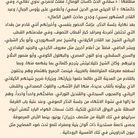
مطلعها : « سقاني الحبُ كاساتِ الوصالِ/ فقلتُ لخمرتي نحوي تعالي»، وفي
خاتمتها: « أنا الجيلي محي الدين اسمي/ وأعلامي على رؤوس الجبالِ/ وعبد
القادر المشهور نسبي/ وجَدي صاحبُ العين الكمالِ» .
بعد نهاية جلسة الذكر، عرّفتُ الحضور بنفسي، وأخبرتهم أنني قادم من بغداد
التي تحتضن أضرحة ومراقد كبار أقطاب التصوف، وفي مقدمتهم القطب
الرباني الشيخ عبد القادر الكيلاني، والشيخ عمر السهروردي، وأبو بكر الشبلي،
وبشر الحافي، فضلاً عن أعلام آخرين مثل معروف الكرخي، والجنيد البغدادي،
والسري السقطي، وذو النون المصري، والبهلول الكوفي، وأبو منصور الحلّاج
وغيرهم. وكان الشيخ خليلاغيتش يترجم كلماتي بما يفهمه منها، وبما
تسعفه معرفته المتواضعة بالعربية، فينصت الجميع باهتمام وهم يحتفون
بالقادم من المدينة التي طالما حلموا بزيارتها، وبزيارة ضريح شيخهم الكيلاني
الذي يجلّونه بألقاب عديدة، منها الباز الأشهب، والغوث الصمداني، والقطب
الرباني، والمحبوب السبحاني، والقنديل النوراني. صافحتُهم واحداً واحداً، وهم
ما زالوا في نشوة الانتهاء من جلسة الذكر الصوفي. وعند عتبة باب الغرفة
المطلة على الرواق الداخلي للتكية، كانت نسمات الهواء البارد تُنعش أجواء
سراييفو في تلك الليلة من منتصف حزيران/ يونيو، بينما الأرض المرصوفة
بحصى ناعمة مستديرة ذات ألوان بنية وصفراء تلمع تحت ضوء المصابيح مثل
عيون الدراويش في تلك الأمسية الروحانية .