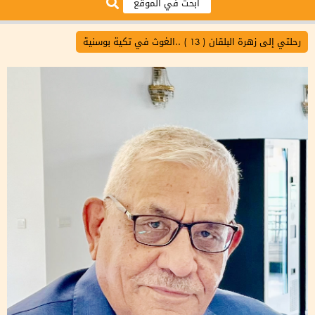
رحلتي إلى زهرة البلقان ( 13 ) ..الغوث في تكية بوسنية