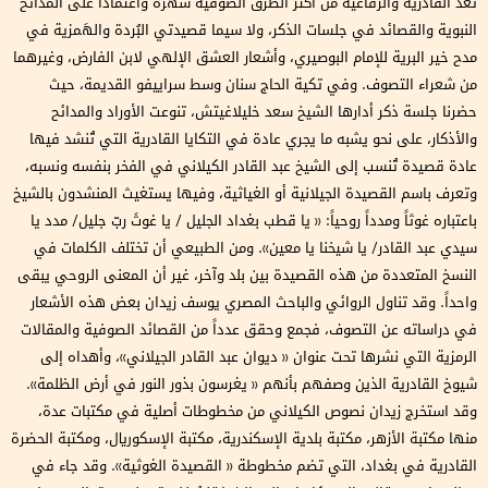
تُعَدّ القادرية والرفاعية من أكثر الطرق الصوفية شهرة واعتماداً على المدائح
النبوية والقصائد في جلسات الذكر، ولا سيما قصيدتي البُردة والهَمزية في
مدح خير البرية للإمام البوصيري، وأشعار العشق الإلهي لابن الفارض، وغيرهما
من شعراء التصوف. وفي تكية الحاج سنان وسط سراييفو القديمة، حيث
حضرنا جلسة ذكر أدارها الشيخ سعد خليلاغيتش، تنوعت الأوراد والمدائح
والأذكار، على نحو يشبه ما يجري عادة في التكايا القادرية التي تُنشد فيها
عادة قصيدة تُنسب إلى الشيخ عبد القادر الكيلاني في الفخر بنفسه ونسبه،
وتعرف باسم القصيدة الجيلانية أو الغياثية، وفيها يستغيث المنشدون بالشيخ
باعتباره غوثاً ومدداً روحياً: « يا قطب بغداد الجليل / يا غوثَ ربّ جليل/ مدد يا
سيدي عبد القادر/ يا شيخنا يا معين». ومن الطبيعي أن تختلف الكلمات في
النسخ المتعددة من هذه القصيدة بين بلد وآخر، غير أن المعنى الروحي يبقى
واحداً. وقد تناول الروائي والباحث المصري يوسف زيدان بعض هذه الأشعار
في دراساته عن التصوف، فجمع وحقق عدداً من القصائد الصوفية والمقالات
الرمزية التي نشرها تحت عنوان « ديوان عبد القادر الجيلاني»، وأهداه إلى
شيوخ القادرية الذين وصفهم بأنهم « يغرسون بذور النور في أرض الظلمة».
وقد استخرج زيدان نصوص الكيلاني من مخطوطات أصلية في مكتبات عدة،
منها مكتبة الأزهر، مكتبة بلدية الإسكندرية، مكتبة الإسكوريال، ومكتبة الحضرة
القادرية في بغداد، التي تضم مخطوطة « القصيدة الغوثية». وقد جاء في