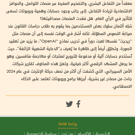
معقداً من التفاعل البشري، والتضخيم المفرط عبر منصات التواصل، والحوافز
الاقتصادية لزيادة التفاعل، إلى جانب وجود حسابات وهمية وروبوتات تسعى
للتأثير في الرأي العام. هل فقدت المنصات مصداقيتها؟
شبّه ألتمان سلوك بعض المستخدمين بما يقوم به طلاب دراسات القانون عند
صياغة النصوص المطوّلة، لكنه أشار في الوقت نفسه إلى أن منصات مثل
“ريديت” نفسها لعبت دوراً في تدريب نماذج “OpenAI”، ما يزيد من تعقيد
الصورة. وتطرّق أيضاً إلى ظاهرة ما يُعرف بـ”الدعاية الشعبية الزائفة”، حيث
تُستخدم حسابات آلية أو مدفوعة للترويج لمنتجات أو مهاجمة منافسين، وهو
ما يجعل المشهد الرقمي أكثر ضبابية. وتعزز هذه المخاوف تقارير شركات
الأمن السيبراني، التي كشفت أن أكثر من نصف حركة الإنترنت في عام 2024
جاءت من مصادر غير بشرية، أبرزها برامج وروبوتات تعتمد على الذكاء
الاصطناعي.
روابط هامة
الرئيسية
الأقسام
من نحن
سياسة الخصوصية