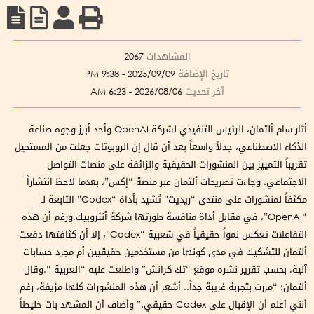
المشاهدات
2067
تاريخ الإضافة
2025/09/09 - 9:38 PM
آخر تحديث
2026/08/06 - 6:23 AM
أثار سام ألتمان، الرئيس التنفيذي لشركة OpenAI وأحد أبرز وجوه صناعة
الذكاء الاصطناعي، جدلاً واسعاً بعد أن قال إن الروبوتات جعلت من المستحيل
تقريباً التمييز بين المنشورات الحقيقية والزائفة على منصات التواصل
الاجتماعي. وجاءت تصريحات ألتمان عبر منصة “إكس”، بعدما لاحظ انتشاراً
مكثفاً لمنشورات على منتدى “ريديت” تُشيد بأداة “Codex” التابعة لـ
“OpenAI”، في مقابل أداة منافسة طورتها شركة أنثروبيك.ورغم أن هذه
التفاعلات تعكس نمواً حقيقياً في شعبية “Codex”، إلا أن كثافتها دفعت
ألتمان للتشكيك في مدى كونها من مستخدمين حقيقيين أم مجرد حسابات
آلية، بحسب تقرير نشره موقع “تك كرانش” واطلعت عليه “العربية “.وقال
ألتمان: “مررت بتجربة غريبة جداً.. أشعر أن هذه المنشورات كلها مزيفة، رغم
أنني أعلم أن الإقبال على Codex حقيقي.” وأضاف أن المشهد بات خليطاً