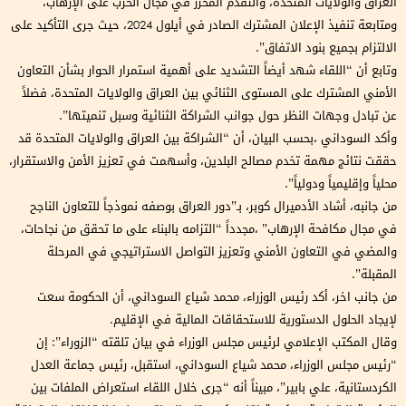
العراق والولايات المتحدة، والتقدم المحرز في مجال الحرب على الإرهاب،
ومتابعة تنفيذ الإعلان المشترك الصادر في أيلول 2024، حيث جرى التأكيد على
الالتزام بجميع بنود الاتفاق”.
وتابع أن “اللقاء شهد أيضاً التشديد على أهمية استمرار الحوار بشأن التعاون
الأمني المشترك على المستوى الثنائي بين العراق والولايات المتحدة، فضلاً
عن تبادل وجهات النظر حول جوانب الشراكة الثنائية وسبل تنميتها”.
وأكد السوداني ،بحسب البيان، أن “الشراكة بين العراق والولايات المتحدة قد
حققت نتائج مهمة تخدم مصالح البلدين، وأسهمت في تعزيز الأمن والاستقرار،
محلياً وإقليمياً ودولياً”.
من جانبه، أشاد الأدميرال كوبر، بـ”دور العراق بوصفه نموذجاً للتعاون الناجح
في مجال مكافحة الإرهاب” ،مجدداً “التزامه بالبناء على ما تحقق من نجاحات،
والمضي في التعاون الأمني وتعزيز التواصل الاستراتيجي في المرحلة
المقبلة”.
من جانب اخر، أكد رئيس الوزراء، محمد شياع السوداني، أن الحكومة سعت
لإيجاد الحلول الدستورية للاستحقاقات المالية في الإقليم.
وقال المكتب الإعلامي لرئيس مجلس الوزراء في بيان تلقته “الزوراء”: إن
“رئيس مجلس الوزراء، محمد شياع السوداني، استقبل، رئيس جماعة العدل
الكردستانية، علي بابير”، مبيناً أنه “جرى خلال اللقاء استعراض الملفات بين