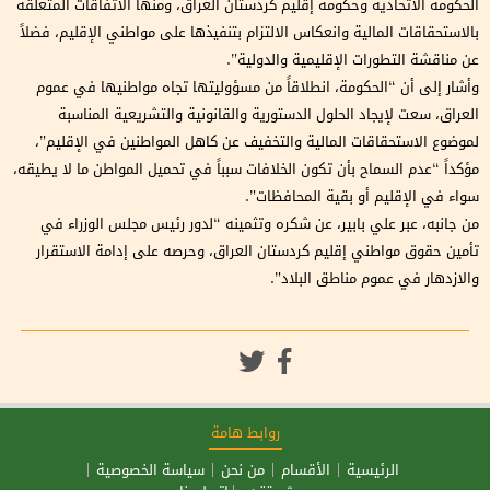
الحكومة الاتحادية وحكومة إقليم كردستان العراق، ومنها الاتفاقات المتعلقة
بالاستحقاقات المالية وانعكاس الالتزام بتنفيذها على مواطني الإقليم، فضلاً
عن مناقشة التطورات الإقليمية والدولية”.
وأشار إلى أن “الحكومة، انطلاقاً من مسؤوليتها تجاه مواطنيها في عموم
العراق، سعت لإيجاد الحلول الدستورية والقانونية والتشريعية المناسبة
لموضوع الاستحقاقات المالية والتخفيف عن كاهل المواطنين في الإقليم”،
مؤكداً “عدم السماح بأن تكون الخلافات سبباً في تحميل المواطن ما لا يطيقه،
سواء في الإقليم أو بقية المحافظات”.
من جانبه، عبر علي بابير، عن شكره وتثمينه “لدور رئيس مجلس الوزراء في
تأمين حقوق مواطني إقليم كردستان العراق، وحرصه على إدامة الاستقرار
والازدهار في عموم مناطق البلاد”.
روابط هامة
الرئيسية
الأقسام
من نحن
سياسة الخصوصية