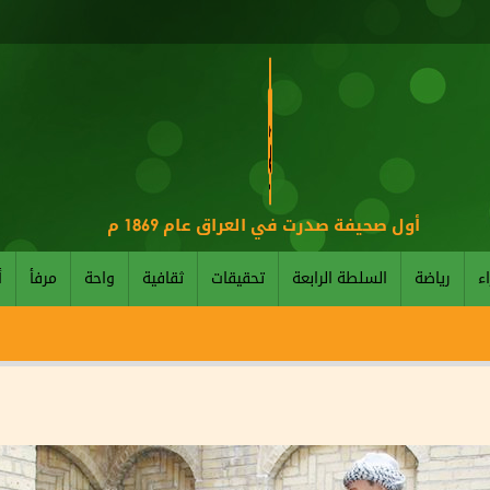
أول صحيفة صدرت في العراق عام 1869 م
اء
رياضة
السلطة الرابعة
تحقيقات
ثقافية
واحة
مرفأ
أ