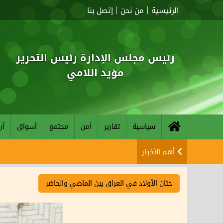
الرئيسية
من نحن
إتصل بنا
رئيس مجلس الإدارة رئيس التحرير
مؤيد اللامي
سياسية
تقارير
أمن
مجتمع
أسواق
آر
أهم الأخبـار
ختان الأولاد في العراق بين الماضي والحاضر