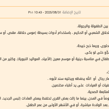
تاريخ الإضافة
2025/08/31 - 10:43 PM
بين الطفولة والرجولة.
ى الحلاق الشعبي أو الحكيم ، باستخدام أدوات بسيطة (موس حلاقة، مقص، أو س
لحلوى، وربما ذبح ذبيحة.
جَّع حتى لو بكى.
فال في مناسبة دينية أو موسم معين (الأعياد، المواليد النبوية). وكثير من ال
.
ار رجال أو الله يحفظه ويخليه سند لأبوه .
فيات أو العيادات على يد أطباء مختصين.
متابعة الصحية.
اً في المدن، بينما ما زالت بعض القرى تحتفظ ببعض العادات (لبس الجديد، الح
ان بعد الولادة مباشرة، أو في الأشهر الأولى من عمر الطفل.