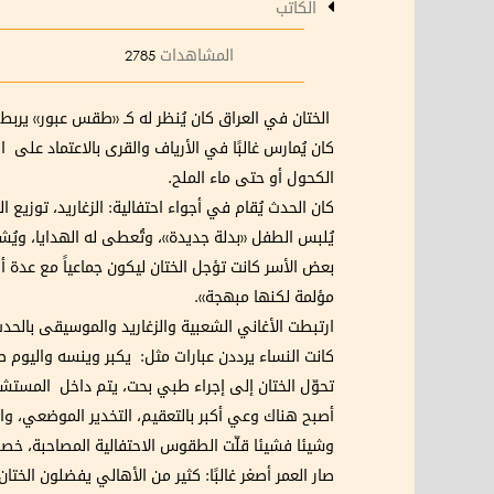
الكاتب
المشاهدات
2785
الختان في العراق كان يُنظر له كـ «طقس عبور» يربط 
كان يُمارس غالبًا في الأرياف والقرى بالاعتماد عل
الكحول أو حتى ماء الملح.
كان الحدث يُقام في أجواء احتفالية: الزغاريد، توزيع ا
يُلبس الطفل «بدلة جديدة»، وتُعطى له الهدايا، ويُش
بعض الأسر كانت تؤجل الختان ليكون جماعياً مع عدة أط
مؤلمة لكنها مبهجة».
ارتبطت الأغاني الشعبية والزغاريد والموسيقى بالحدث
كانت النساء يرددن عبارات مثل: يكبر وينسه واليوم ص
تحوّل الختان إلى إجراء طبي بحت، يتم داخل المستش
أصبح هناك وعي أكبر بالتعقيم، التخدير الموضعي، وال
وشيئا فشيئا قلّت الطقوس الاحتفالية المصاحبة، خصوص
صار العمر أصغر غالبًا: كثير من الأهالي يفضلون الخت