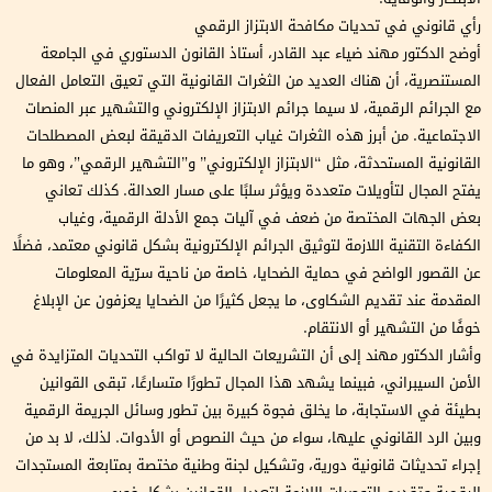
رأي قانوني في تحديات مكافحة الابتزاز الرقمي
أوضح الدكتور مهند ضياء عبد القادر، أستاذ القانون الدستوري في الجامعة
المستنصرية، أن هناك العديد من الثغرات القانونية التي تعيق التعامل الفعال
مع الجرائم الرقمية، لا سيما جرائم الابتزاز الإلكتروني والتشهير عبر المنصات
الاجتماعية. من أبرز هذه الثغرات غياب التعريفات الدقيقة لبعض المصطلحات
القانونية المستحدثة، مثل “الابتزاز الإلكتروني” و”التشهير الرقمي”، وهو ما
يفتح المجال لتأويلات متعددة ويؤثر سلبًا على مسار العدالة. كذلك تعاني
بعض الجهات المختصة من ضعف في آليات جمع الأدلة الرقمية، وغياب
الكفاءة التقنية اللازمة لتوثيق الجرائم الإلكترونية بشكل قانوني معتمد، فضلًا
عن القصور الواضح في حماية الضحايا، خاصة من ناحية سرّية المعلومات
المقدمة عند تقديم الشكاوى، ما يجعل كثيرًا من الضحايا يعزفون عن الإبلاغ
خوفًا من التشهير أو الانتقام.
وأشار الدكتور مهند إلى أن التشريعات الحالية لا تواكب التحديات المتزايدة في
الأمن السيبراني، فبينما يشهد هذا المجال تطورًا متسارعًا، تبقى القوانين
بطيئة في الاستجابة، ما يخلق فجوة كبيرة بين تطور وسائل الجريمة الرقمية
وبين الرد القانوني عليها، سواء من حيث النصوص أو الأدوات. لذلك، لا بد من
إجراء تحديثات قانونية دورية، وتشكيل لجنة وطنية مختصة بمتابعة المستجدات