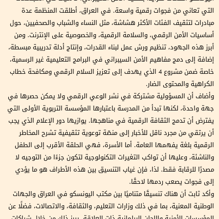
التي تعاني من فجوات رقمية واسعة. في العراق، أطلقت المنظمة عدة
مبادرات لتثقيف الفئات الأكثر هشاشة، مثل النساء والشباب والصحفيين، حول
أساسيات الأمن الرقمي، والسلامة الرقمية، والخصوصية على الإنترنت. ومن
أبرز هذه الجهود، تنظيم ورش عمل لبناء القدرات، وإنتاج أدلة تدريبية مبسطة،
إضافة إلى دمج مفاهيم الأمن السيبراني في البرامج التعليمية غير الرسمية،
خاصة ضمن مشروع 4 الذي يهدف إلى تعزيز السلام الرقمي ومكافحة خطاب
الكراهية والمحتوى الضار.
وأضاف أن المسؤولية مشتركة في نشر الوعي الرقمي ولا يمكن حصرها في
جهة واحدة، لكنها تبدأ من المدرسة باعتبارها المؤسسة التربوية الأولى التي
يفترض أن تدمج الثقافة الرقمية في مناهجها. يوازيها دور الإعلام الذي يجب
أن يرتقي من مجرد ناقل للأخبار إلى منصّة توعوية تثقيفية تشرح المخاطر
الرقمية بلغة يفهمها العامة. أما الأسرة، فهي الحلقة الأقرب إلى الطفل
والناشئة، وعليها أن تواكب التغيرات التكنولوجية لتكون جزءًا من التوجيه لا
مصدرًا للرقابة فقط. لذا، فإن غياب التنسيق بين هذه الأطراف هو ما يؤدي
إلى فجوات يصعب ردمها لاحقًا.
وأكد ثابت أن هناك تنسيقًا متناميًا بين مكتب اليونسكو في العراق والجهات
الوطنية المعنية، بما في ذلك وزارات التعليم، والثقافة، والاتصالات، فضلًا عن
المؤسسات الأمنية واللجان البرلمانية ذات العلاقة. يبرز ذلك من خلال شراكات