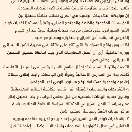
والتفاعل الإيجابي مع حملات التوعية، وصولاً إلى الجهات التشريعية التي
يتعين عليها تطوير منظومة قانونية شاملة تواكب التحديات المتجددة.
إن مواجهة التهديدات الرقمية في العراق تتطلب تكاتفًا حقيقيًا بين
المؤسسات الحكومية والخاصة والمجتمع المدني، وتعزيزًا مستمرًا لقدرات كوادر
الأمن السيبراني، حتى نتمكن من بناء حصانة وطنية قوية ضد أي هجوم
إلكتروني قد يهدد أمن العراق واستقراره ومصالح مواطنيه.
لذلك، ومن واقع المسؤولية التي تقع على عاتقنا في مديرية الأمن السيبراني
بوزارة الداخلية، أرى أن أفضل الممارسات التي يجب اتباعها لتحقيق التحصين
السيبراني الوطني هي:
التوعية والتربية السيبرانية: إدخال مناهج الأمن الرقمي في المراحل التعليمية
كافة، بدءًا من المدارس الابتدائية وصولًا إلى الجامعات. وايضا إطلاق حملات
إعلامية وتوعوية مستدامة لرفع مستوى الوعي لدى المجتمع.
٢- التشريعات والسياسات الأمنية: اقرار قانون مكافحة الجرائم المعلوماتية
وقانون حماية البيانات الشخصية من قبل مجلس النواب . وايضا تطبيق إطار
عمل سياسات الأمن السيبراني المتمثلة بسياسة الأنظمة الأمنة وسياسة
مراكز البيانات الأمنة وسياسة المكتب الأمن
٣- بناء قدرات كوادر الأمن السيبراني: إعداد برامج تدريبية متقدمة ودورية
للعاملين في مجال تكنولوجيا المعلومات والاتصالات. وكذلك إعادة تشكيل