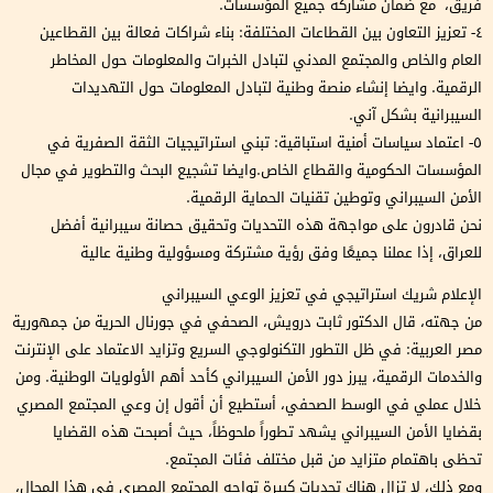
فريق، مع ضمان مشاركة جميع المؤسسات.
٤- تعزيز التعاون بين القطاعات المختلفة: بناء شراكات فعالة بين القطاعين
العام والخاص والمجتمع المدني لتبادل الخبرات والمعلومات حول المخاطر
الرقمية. وايضا إنشاء منصة وطنية لتبادل المعلومات حول التهديدات
السيبرانية بشكل آني.
٥- اعتماد سياسات أمنية استباقية: تبني استراتيجيات الثقة الصفرية في
المؤسسات الحكومية والقطاع الخاص.وايضا تشجيع البحث والتطوير في مجال
الأمن السيبراني وتوطين تقنيات الحماية الرقمية.
نحن قادرون على مواجهة هذه التحديات وتحقيق حصانة سيبرانية أفضل
للعراق، إذا عملنا جميعًا وفق رؤية مشتركة ومسؤولية وطنية عالية
الإعلام شريك استراتيجي في تعزيز الوعي السيبراني
من جهته، قال الدكتور ثابت درويش، الصحفي في جورنال الحرية من جمهورية
مصر العربية: في ظل التطور التكنولوجي السريع وتزايد الاعتماد على الإنترنت
والخدمات الرقمية، يبرز دور الأمن السيبراني كأحد أهم الأولويات الوطنية. ومن
خلال عملي في الوسط الصحفي، أستطيع أن أقول إن وعي المجتمع المصري
بقضايا الأمن السيبراني يشهد تطوراً ملحوظاً، حيث أصبحت هذه القضايا
تحظى باهتمام متزايد من قبل مختلف فئات المجتمع.
ومع ذلك، لا تزال هناك تحديات كبيرة تواجه المجتمع المصري في هذا المجال،