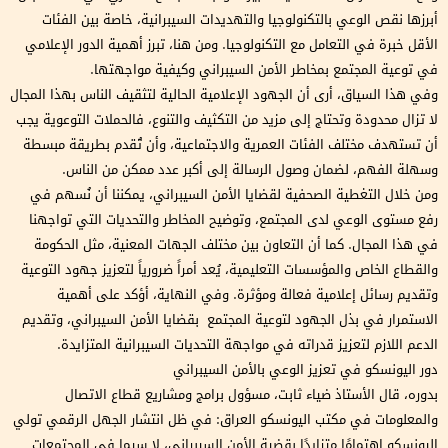
أبرزها نقص الوعي بالتكنولوجيا والتهديدات السيبرانية، خاصة بين الفئات
الأقل خبرة في التعامل مع التكنولوجيا. ومن هنا، تبرز أهمية الدور الإعلامي
في توعية المجتمع بمخاطر الأمن السيبراني وكيفية مواجهتها.
وفي هذا السياق، أرى أن الجهود الإعلامية الحالية لتثقيف الناس بهذا المجال
لا تزال محدودة وتحتاج إلى مزيد من التكثيف والتنوع، فالحملات التوعوية يجب
أن تستهدف مختلف الفئات العمرية والاجتماعية، وأن تُقدم بطريقة مبسطة
وسهلة الفهم، لضمان وصول الرسالة إلى أكبر عدد ممكن من الناس.
ومن خلال التغطية الصحفية لقضايا الأمن السيبراني، يمكننا أن نُسهم في
رفع مستوى الوعي لدى المجتمع، وتوضيح المخاطر والتحديات التي تواجهنا
في هذا المجال. كما أن التعاون بين مختلف الجهات المعنية، مثل الحكومة
والقطاع الخاص والمؤسسات التعليمية، يُعد أمراً ضرورياً لتعزيز جهود التوعية
وتقديم رسائل إعلامية فعالة ومؤثرة. وفي النهاية، أؤكد على أهمية
الاستمرار في بذل الجهود لتوعية المجتمع بقضايا الأمن السيبراني، وتقديم
الدعم اللازم لتعزيز قدراته في مواجهة التحديات السيبرانية المتزايدة.
دور اليونسكو في تعزيز الوعي بالأمن السيبراني
بدوره، قال الأستاذ ضياء ثابت، مسؤول برامج ومشاريع قطاع الاتصال
والمعلومات في مكتب اليونسكو العراق: في ظل انتشار الجهل الرقمي تولي
اليونسكو اهتمامًا متزايدًا بقضية الأمن السيبراني، لا سيما في المجتمعات