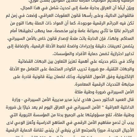
الرقمية وتقديم التوصيات اللازمة لتعديل القوانين بشكل فوري.
وبيّن أيضًا أن العراق بحاجة ماسة إلى تحديث شامل في هذا المجال،
فالقوانين الحالية، وعلى رأسها قانون العقوبات العراقي، وُضعت في زمن لم
تكن فيه الجرائم الرقمية موجودة، كما أن المواد ذات الصلة بهذا النوع من
الجرائم غالبًا ما تأتي بصياغة عامة وغير مخصصة، مما يصعّب تطبيقها أمام
المحاكم. ولهذا، فإن الحاجة باتت ملحة لإصدار قانون خاص بالأمن السيبراني،
يتضمن تعريفات دقيقة وإجراءات واضحة لضبط الأدلة الرقمية، بالإضافة إلى
تدابير احترازية تضمن حماية الأفراد والمؤسسات.
وأكد في ختام حديثه علي أهمية تعزيز التعاون بين الجهات القضائية
والجهات التقنية، مع ضرورة تدريب الكوادر المختصة على التعامل مع الأدلة
الإلكترونية وفق الأصول القانونية، وذلك لضمان بيئة قانونية قادرة على
مجابهة التحديات الرقمية المعاصرة.
الأمن السيبراني ضرورة وطنية ملحّة
قال العميد الدكتور حسن هادي لذيذ مدير مديرية الأمن السيبراني - وزارة
الداخلية العراقية “ الأمن السيبراني في العراق اليوم لم يعد خيارًا بل ضرورة
وطنية ملحّة، تقع مسؤوليتها على الجميع بدءًا من المؤسسة التربوية التي
يجب أن تدمج مفاهيم الأمن الرقمي في المناهج الدراسية وتُعزز الوعي لدى
الأجيال الجديدة، مرورًا بالمجتمع الذي ينبغي أن يتبنى ثقافة الحماية الرقمية