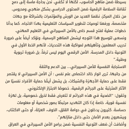
بسيطة ضمن مناهج الحاسوب، لكنها لا تكفي. نحن بحاجة ماسة إلى دمج
ثقافة السلامة الرقمية ضمن المحتوى الدراسي بشكل منهجي ومدروس.
من خلال المركز، نظمنا العديد من الورش والمؤتمرات بالشراكة مع جهات
متخصصة، ورفعنا توصيات لتطوير السياسات التعليمية بهذا الاتجاه. كما بدأنا
خطوات عملية لفتح قسم خاص بالأمن السيبراني في التعليم المهني،
ونسعى لتوسيع هذا التوجه ليشمل المناهج الرسمية. ونؤكد أيضاً على ضرورة
تدريب المعلمين وتأهيلهم لمواكبة هذه التحديات، لأنهم الخط الأول في
التوعية داخل المدرسة. الأمن الرقمي اليوم ليس ترفاً، بل ضرورة تربوية
وطنية.”
الاستجابة النفسية للأمن السيبراني... بين الدعم والثقة
من جانبها، ترى انوار خالد اختصاص علم نفس : أن الأمن السيبراني لا يقتصر
فقط على حماية الأجهزة والشبكات، بل يشمل أيضًا حماية الأفراد نفسيًا من
الآثار المترتبة على الجرائم الرقمية، خصوصًا الابتزاز الإلكتروني.
وتقول: “الضحية في هذه الجرائم لا تتعرض فقط لخرق خصوصية، بل لهزة
نفسية قوية، خاصة إذا كان التهديد مرتبطًا بصور شخصية أو معلومات
حساسة. كثيرون يدخلون في دوامة القلق، الخوف، العزلة، أو حتى الاكتئاب،
ويشعرون بعدم الأمان حتى داخل منازلهم”.
وأضافت أن ضعف التوعية النفسية ضمن برامج الأمن السيبراني في العراق