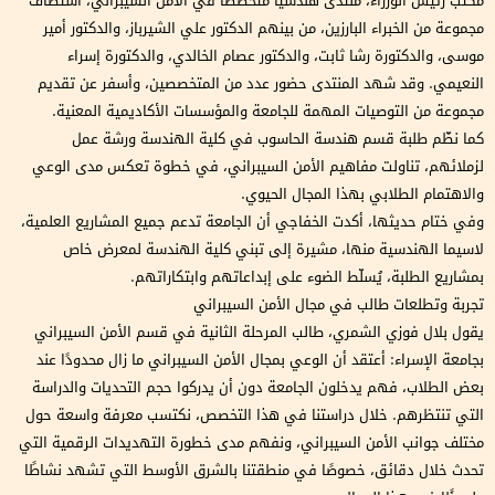
مكتب رئيس الوزراء، منتدى هندسيًا متخصصًا في الأمن السيبراني، استضاف
مجموعة من الخبراء البارزين، من بينهم الدكتور علي الشيرباز، والدكتور أمير
موسى، والدكتورة رشا ثابت، والدكتور عصام الخالدي، والدكتورة إسراء
النعيمي. وقد شهد المنتدى حضور عدد من المتخصصين، وأسفر عن تقديم
مجموعة من التوصيات المهمة للجامعة والمؤسسات الأكاديمية المعنية.
كما نظّم طلبة قسم هندسة الحاسوب في كلية الهندسة ورشة عمل
لزملائهم، تناولت مفاهيم الأمن السيبراني، في خطوة تعكس مدى الوعي
والاهتمام الطلابي بهذا المجال الحيوي.
وفي ختام حديثها، أكدت الخفاجي أن الجامعة تدعم جميع المشاريع العلمية،
لاسيما الهندسية منها، مشيرة إلى تبني كلية الهندسة لمعرض خاص
بمشاريع الطلبة، يُسلّط الضوء على إبداعاتهم وابتكاراتهم.
تجربة وتطلعات طالب في مجال الأمن السيبراني
يقول بلال فوزي الشمري، طالب المرحلة الثانية في قسم الأمن السيبراني
بجامعة الإسراء: أعتقد أن الوعي بمجال الأمن السيبراني ما زال محدودًا عند
بعض الطلاب، فهم يدخلون الجامعة دون أن يدركوا حجم التحديات والدراسة
التي تنتظرهم. خلال دراستنا في هذا التخصص، نكتسب معرفة واسعة حول
مختلف جوانب الأمن السيبراني، ونفهم مدى خطورة التهديدات الرقمية التي
تحدث خلال دقائق، خصوصًا في منطقتنا بالشرق الأوسط التي تشهد نشاطًا