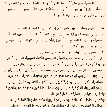
الثقافة الرقمية في معركة الخفاء التي تُدار خلف الشاشات. تتزايد التحديات:
قرصنة، ابتزاز إلكتروني، سرقة بيانات، وشائعات موجهة... في مقابل وعي ما
زال في كثير من الأحيان متواضعاً أو مغيباً.
هذا التحقيق يسلّط الضوء على مدى إدراك المجتمع لمخاطر الفضاء
الإلكتروني، ويستعرض آراء مختصين في الهندسة، التربية، القانون، الصحة
النفسية، والمجتمع المدني، بحثاً عن إجابة: كيف نبني جدار الحماية الحقيقي...
في الوعي لا في الأجهزة فقط؟
ثغرات في وعي الكوادر.. ومناشدة لتدريب منهجي
قال الدكتور أنيس محمد، مدير المركز الدراسي للكلية التربوية المفتوحة، إن
وعي الكوادر التدريسية والتربوية بأهمية الأمن السيبراني لا يزال دون
المستوى المطلوب، على الرغم من تزايد استخدام التقنية في التعليم. وأوضح
أن التجارب تشير إلى أن معظم الكوادر يمتلكون معرفة سطحية بالمفاهيم
الأساسية للأمن السيبراني، ويفتقرون إلى التدريب العملي، مشيرًا إلى أن
البرامج التدريبية المتوفرة حالياً إن وجدت غالباً ما تكون محدودة، غير منهجية،
ولا تُلزم الكوادر بالمشاركة الفعلية فيها.
وأكد أن الحاجة باتت ملحة لوضع برامج تدريبية متخصصة ومنتظمة في هذا
المجال، تتضمن جوانب نظرية وعملية، وتُدرج ضمن خطط التطوير المهني