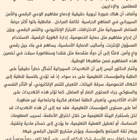
للمعلمين والإداريين.
وأضاف أن هناك ضرورة تربوية حقيقية لإدماج مفاهيم الوعي الرقمي والأمن
السيبراني في المناهج الدراسية لكافة المراحل . فالطلبة باتوا أكثر عرضة
للمخاطر السيبرانية مثل الاختراقات، الابتزاز الإلكتروني، والتنمر الرقمي. وبيّن
أن إدراج مفاهيم مثل حماية الخصوصية، إدارة الهوية الرقمية، الاستخدام
المسؤول للإنترنت، وأساليب الحماية الأساسية، يساهم في بناء جيل رقمي
واعٍ وآمن، لافتًا إلى أن دولًا متقدمة مثل فنلندا وسنغافورة سبقت في تضمين
هذه المفاهيم ضمن مناهجها الوطنية.
وأشار الدكتور أنيس إلى أن التهديدات السيبرانية تُشكّل خطراً حقيقياً على
الطلبة والمؤسسات التعليمية على حد سواء، إذ قد تؤدي بالنسبة للطلبة إلى
انتهاك الخصوصية، سرقة البيانات، التعرض للتنمر الإلكتروني، أو التأثر النفسي
والسلوكي جراء المحتوى الضار أو المضلل. كما تؤثر هذه التهديدات على
الأداء الأكاديمي، وتعرض الطلبة لمخاطر فكرية واجتماعية غير منظورة.
أما على مستوى المؤسسات التعليمية، فقد نبه إلى أن هذه التهديدات قد
تخل باستقرار البيئة التعليمية من خلال اختراق الأنظمة، تسريب المعلومات
الحساسة، أو تعطيل العملية التعليمية، ما يؤدي إلى خسائر مادية وتقنية،
ويهز ثقة المجتمع بالمؤسسة، ويؤخر مشاريع التحول الرقمي فيها.
وفيما يتعلق بدور الأسرة، شدّد الدكتور أنيس على أنها تلعب دوراً محورياً في