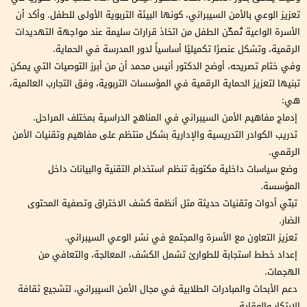
تعزيز الوعي بالأمن السيبراني، كونها البيئة التربوية الأولى للطفل. وأكد أن
الأسرة الواعية تُمكّن الطفل من اتخاذ قرارات سليمة عند مواجهة التهديدات
الرقمية، وتشكل عنصرًا تكميليًا أساسياً لدور المدرسة في الحماية.
وفي ختام تصريحه، أوضح الدكتور أنيس محمد أن من أبرز التوصيات التي يمكن
تبنيها لتعزيز الحماية الرقمية في المؤسسات التربوية، وفق التجارب العالمية،
هي:
إدماج مفاهيم الأمن السيبراني في المناهج الدراسية بمختلف المراحل.
تدريب الكوادر التدريسية والإدارية بشكل منتظم على مفاهيم وتقنيات الأمن
الرقمي.
وضع سياسات داخلية مكتوبة تنظم استخدام التقنية والبيانات داخل
المؤسسة.
تبنّي أدوات وتقنيات حديثة مثل أنظمة كشف الاختراق وتصفية المحتوى
الضار.
تعزيز التعاون مع الأسرة والمجتمع في نشر الوعي السيبراني.
إعداد خطط استجابة للطوارئ تشمل الكشف، المعالجة، والتعافي من
الهجمات.
دعم الأبحاث والمبادرات الطلابية في مجال الأمن السيبراني، لتشجيع ثقافة
الابتكار والوقاية.