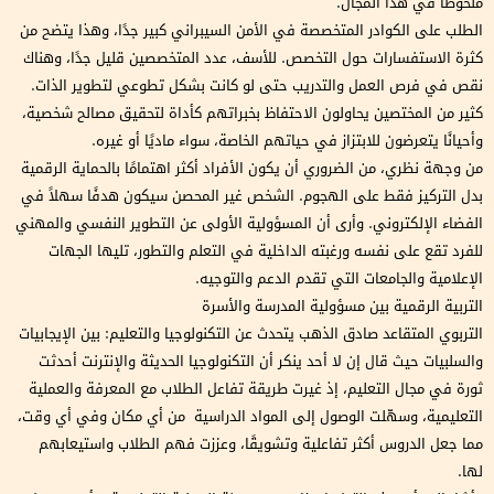
ملحوظًا في هذا المجال.
الطلب على الكوادر المتخصصة في الأمن السيبراني كبير جدًا، وهذا يتضح من
كثرة الاستفسارات حول التخصص. للأسف، عدد المتخصصين قليل جدًا، وهناك
نقص في فرص العمل والتدريب حتى لو كانت بشكل تطوعي لتطوير الذات.
كثير من المختصين يحاولون الاحتفاظ بخبراتهم كأداة لتحقيق مصالح شخصية،
وأحيانًا يتعرضون للابتزاز في حياتهم الخاصة، سواء ماديًا أو غيره.
من وجهة نظري، من الضروري أن يكون الأفراد أكثر اهتمامًا بالحماية الرقمية
بدل التركيز فقط على الهجوم. الشخص غير المحصن سيكون هدفًا سهلاً في
الفضاء الإلكتروني. وأرى أن المسؤولية الأولى عن التطوير النفسي والمهني
للفرد تقع على نفسه ورغبته الداخلية في التعلم والتطور، تليها الجهات
الإعلامية والجامعات التي تقدم الدعم والتوجيه.
التربية الرقمية بين مسؤولية المدرسة والأسرة
التربوي المتقاعد صادق الذهب يتحدث عن التكنولوجيا والتعليم: بين الإيجابيات
والسلبيات حيث قال إن لا أحد ينكر أن التكنولوجيا الحديثة والإنترنت أحدثت
ثورة في مجال التعليم، إذ غيرت طريقة تفاعل الطلاب مع المعرفة والعملية
التعليمية، وسهّلت الوصول إلى المواد الدراسية من أي مكان وفي أي وقت،
مما جعل الدروس أكثر تفاعلية وتشويقًا، وعززت فهم الطلاب واستيعابهم
لها.