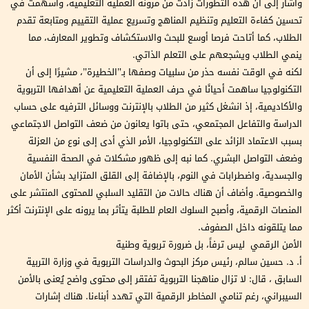
وأشار إلى أن هذه التطورات زادت من مرونة العملية التعليمية، وأسهمت في
تحسين كفاءة التعليم وتنظيم المناهج وتسريع عملية التقييم ومتابعة تقدم
الطلاب، كما أتاحت فرصا أوسع للبحث والاستكشاف وتطوير المعارف، مما
ينمي الطلاب ويشجعهم على التعلم الذاتي.
لكنه في الوقت نفسه حذر من سلبيات وصفها بـ”الخطيرة”، مشيرًا إلى أن
التكنولوجيا ساهمت أحيانًا في حرف العملية التعليمية عن أهدافها التربوية
والأكاديمية، إذ انشغل كثير من الطلاب بالإنترنت ووسائل الترفيه على حساب
الدراسة والتفاعل المجتمعي، حتى باتوا يعانون من ضعف التواصل الاجتماعي
بسبب الاعتماد الزائد على التكنولوجيا، الأمر الذي أدى إلى نوع من العزلة
وضعف التواصل البشري. كما نبه إلى ظهور مشكلات في الصحة النفسية
والجسدية، واضطرابات في النوم، بالإضافة إلى القلق المتزايد بشأن الأمان
والخصوصية. وأضاف أن هناك حالات من التقليد السلبي للمحتوى المنتشر على
المنصات الرقمية، وأصبح السلوك العام للطلبة يتأثر بما يرونه على الإنترنت أكثر
مما يتلقونه داخل الصفوف.
الأمن الرقمي ليس ترفاً، بل ضرورة تربوية وطنية
أ. د. حسين سالم، رئيس مركز البحوث والدراسات التربوية في وزارة التربية
السابق ، قال: لا تزال مناهجنا التربوية تفتقر إلى محتوى واضح يُعنى بالأمن
السيبراني، رغم تنامي المخاطر الرقمية التي تهدد أبناءنا. هناك إشارات