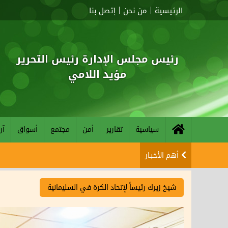
الرئيسية
من نحن
إتصل بنا
رئيس مجلس الإدارة رئيس التحرير
مؤيد اللامي
سياسية
تقارير
أمن
مجتمع
أسواق
آر
أهم الأخبـار
شيخ زيرك رئيساً لإتحاد الكرة في السليمانية