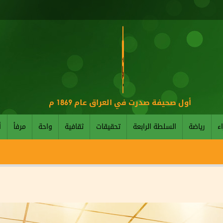
أول صحيفة صدرت في العراق عام 1869 م
اء
رياضة
السلطة الرابعة
تحقيقات
ثقافية
واحة
مرفأ
أ