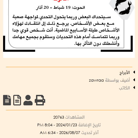
الأبراج
أضيف بواسطة
zawraa
الكاتب
المشاهدات
20763
تاريخ الإضافة
2024/01/23 - 8:04 PM
آخر تحديث
2026/08/07 - 6:34 AM