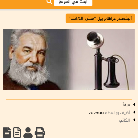
أليكسندر غراهام بيل “مخترع الهاتف”
مرفأ
أضيف بواسطة
zawraa
الكاتب