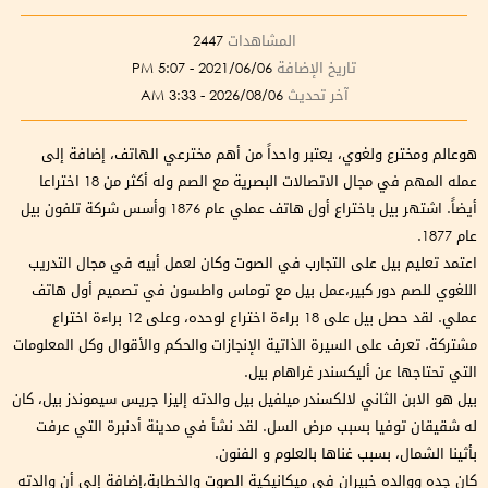
المشاهدات
2447
تاريخ الإضافة
2021/06/06 - 5:07 PM
آخر تحديث
2026/08/06 - 3:33 AM
هوعالم ومخترع ولغوي، يعتبر واحداً من أهم مخترعي الهاتف، إضافة إلى
عمله المهم في مجال الاتصالات البصرية مع الصم وله أكثر من 18 اختراعا
أيضاً. اشتهر بيل باختراع أول هاتف عملي عام 1876 وأسس شركة تلفون بيل
عام 1877.
اعتمد تعليم بيل على التجارب في الصوت وكان لعمل أبيه في مجال التدريب
اللغوي للصم دور كبير،عمل بيل مع توماس واطسون في تصميم أول هاتف
عملي. لقد حصل بيل على 18 براءة اختراع لوحده، وعلى 12 براءة اختراع
مشتركة. تعرف على السيرة الذاتية الإنجازات والحكم والأقوال وكل المعلومات
التي تحتاجها عن أليكسندر غراهام بيل.
بيل هو الابن الثاني لالكسندر ميلفيل بيل والدته إليزا جريس سيموندز بيل، كان
له شقيقان توفيا بسبب مرض السل. لقد نشأ في مدينة أدنبرة التي عرفت
بأثينا الشمال، بسبب غناها بالعلوم و الفنون.
كان جده ووالده خبيران في ميكانيكية الصوت والخطابة،إضافة إلى أن والدته