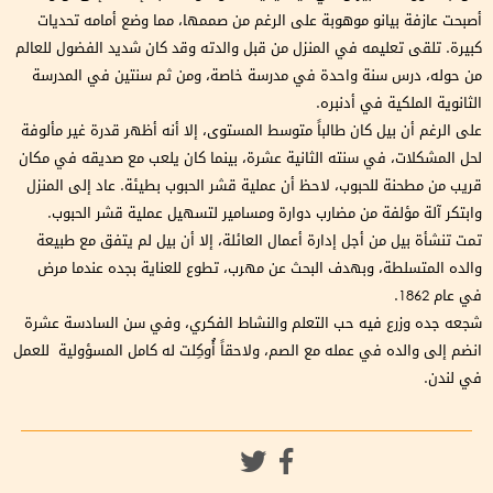
أصبحت عازفة بيانو موهوبة على الرغم من صممها، مما وضع أمامه تحديات
كبيرة. تلقى تعليمه في المنزل من قبل والدته وقد كان شديد الفضول للعالم
من حوله، درس سنة واحدة في مدرسة خاصة، ومن ثم سنتين في المدرسة
الثانوية الملكية في أدنبره.
على الرغم أن بيل كان طالباً متوسط المستوى، إلا أنه أظهر قدرة غير مألوفة
لحل المشكلات، في سنته الثانية عشرة، بينما كان يلعب مع صديقه في مكان
قريب من مطحنة للحبوب، لاحظ أن عملية قشر الحبوب بطيئة. عاد إلى المنزل
وابتكر آلة مؤلفة من مضارب دوارة ومسامير لتسهيل عملية قشر الحبوب.
تمت تنشأة بيل من أجل إدارة أعمال العائلة، إلا أن بيل لم يتفق مع طبيعة
والده المتسلطة، وبهدف البحث عن مهرب، تطوع للعناية بجده عندما مرض
في عام 1862.
شجعه جده وزرع فيه حب التعلم والنشاط الفكري، وفي سن السادسة عشرة
انضم إلى والده في عمله مع الصم، ولاحقاً أُوكِلت له كامل المسؤولية للعمل
في لندن.