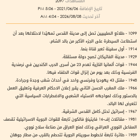
المشاهدات
2097
تاريخ الإضافة
2021/06/06 - 5:06 PM
آخر تحديث
2026/08/08 - 4:04 AM
1099 - طلائع الصليبيين تصل إلى مدينة القدس تمهيًدا لاحتلالها بعد أن
استطاعت السيطرة على الجزء الأكبر من بالد الشام.
1914 - أول سفينة تعبر قناة بنما.
1929 - مدينة الفاتيكان تصبح دولة مستقلة.
1944 - قوات ألمانيا النازية تعدم 23 من أسرى الحرب الكنديين في نرمندية
الفرنسية وذلك بعد يوم من إنزال قوات الحلفاء فيها.
1948 - مقتل 43 يهوديا وفرنسي واحد في أحداث شغب وجدة وجرادة.
1966 - ملك المغرب الحسن الثاني يقرر إعلان الاحكام العرفية وتعليق العمل
بالدستور وذلك لمواجهه الاستياء الشعبي والاضطرابات السياسية التي
تتعرض لها البالد.
1967 - إسرائيل تحتل كامل القدس الشرقية.
1981 - مقاتلات إف-16 فايتينغ فالكون تابعة للقوات الجوية الاسرائيلية تقصف
المفاعل النووي العراقي وذلك لمنع العراق من صناعة سلاح نووي.
1989 - طائرة تابعة لخطوط سورينام الجوية تتحطم بالقرب من مطار جوهان