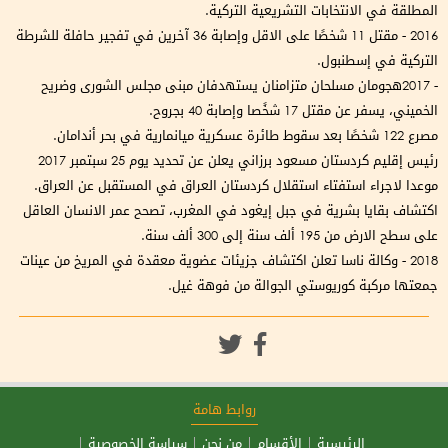
المطلقة في الانتخابات التشريعية التركية.
2016 - مقتل 11 شخصًا على الاقل وإصابة 36 آخرين في تفجير حافلة للشرطة
التركية في إسطنبول.
- 2017هجومان مسلحان متزامنان يستهدفان مبنى مجلس الشورى وضريح
الخميني، يسفر عن مقتل 17 شخًصا وإصابة 40 بجروح.
مصرع 122 شخصًا بعد سقوط طائرة عسكرية ميانمارية في بحر أندامان.
رئيس إقليم كردستان مسعود برزاني يعلن عن تحديد يوم 25 سبتمبر 2017
موعدا لاجراء استفتاء استقلال كردستان العراق في المستقبل عن العراق.
اكتشاف بقايا بشرية في جبل إيغود في المغرب، تصحح عمر الانسان العاقل
على سطح الارض من 195 ألف سنة إلى 300 ألف سنة.
2018 - وكالة ناسا تعلن اكتشاف جزيئات عضوية معقدة في المريخ من عينات
جمعتها مركبة كوريوستي الجوالة من فوهة غيل.
روابط هامة
الرئيسية
الأقسام
من نحن
سياسة الخصوصية