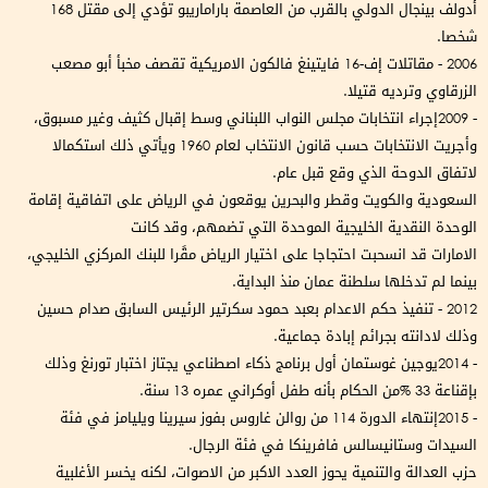
أدولف بينجال الدولي بالقرب من العاصمة باراماريبو تؤدي إلى مقتل 168
شخصا.
2006 - مقاتلات إف-16 فايتينغ فالكون الامريكية تقصف مخبأ أبو مصعب
الزرقاوي وترديه قتيلا.
- 2009إجراء انتخابات مجلس النواب اللبناني وسط إقبال كثيف وغير مسبوق،
وأجريت الانتخابات حسب قانون الانتخاب لعام 1960 ويأتي ذلك استكمالا
لاتفاق الدوحة الذي وقع قبل عام.
السعودية والكويت وقطر والبحرين يوقعون في الرياض على اتفاقية إقامة
الوحدة النقدية الخليجية الموحدة التي تضمهم، وقد كانت
الامارات قد انسحبت احتجاجا على اختيار الرياض مقًرا للبنك المركزي الخليجي،
بينما لم تدخلها سلطنة عمان منذ البداية.
2012 - تنفيذ حكم الاعدام بعبد حمود سكرتير الرئيس السابق صدام حسين
وذلك لادانته بجرائم إبادة جماعية.
- 2014يوجين غوستمان أول برنامج ذكاء اصطناعي يجتاز اختبار تورنغ وذلك
بإقناعة 33 %من الحكام بأنه طفل أوكراني عمره 13 سنة.
- 2015إنتهاء الدورة 114 من روالن غاروس بفوز سيرينا ويليامز في فئة
السيدات وستانيسالس فافرينكا في فئة الرجال.
حزب العدالة والتنمية يحوز العدد الاكبر من الاصوات، لكنه يخسر الأغلبية