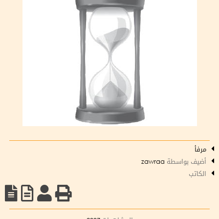
مرفأ
أضيف بواسطة
zawraa
الكاتب