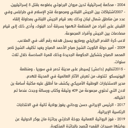
2004 - محكمة إسرائيلية تدين مروان البرغوثي بضلوعه بقتل 5 إسرائيليين.
- 2007اشتباكات بين الجيش اللبناني ومجموعة فتح الإسلام في طرابلس وفي
عدد من مناطق شمال لبنان وذلك بعد قيام الجيش اللبناني بمحاولة إلقاء
القبض على أفراد من المنظمة اتھموا بسرقة أحد البنوك، وأدى ذلك إلى قيام
مصادمات بين الجيش وأفراد المجموعة.
لاعب كرة القدم البرازيلي روماريو يسجل ھدفه رقم ألف في الملاعب.
2009 - أمير دولة الكويت الشيخ صباح الأحمد الصباح يعيد تكليف الشيخ ناصر
المحمد الصباح بتشكيل الحكومة الجديدة وذلك للمرة السادسة خلال ثلاث
سنوات.
- 2015تنظيم (داعش) يُسيطر على مدينة تدمر في سوريا ، ومنظمة
اليونيسكو تتخوف من تعرض الآثار العالمية في المدينة للھدم.
مدير الاستخبارات الوطنية الأمريكي يكشف ما أطلق عليه مكتبة أسامة بن
لادن التي تحتوي مجموعة من 409 وثيقة وكتاب ورسالة وجدت عندما تم
اغتياله.
2017 - الرئيس الإيراني حسن روحاني يفوز بولاية ثانية في الانتخابات
الرئاسية الإيرانية.
2019 - فوز الروائية العمانية جوخة الحارثي بجائزة مان بوكر الدولية عن
روايتھا «سيدات القمر» لتُصبح بالجائزة المذكورة.