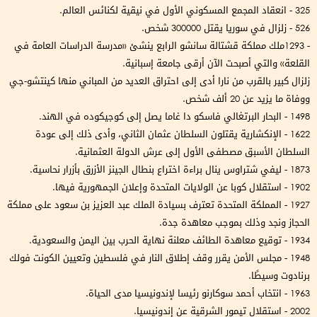
325 - انعقاد المجمع المسكوني الأول في نيقية لكنائس العالم.
526 - زلزال في سوريا يقتل 300000 شخص.
- 1293ملك مملكة قشتالة سانشو الرابع ينشئ «مدرسة الدراسات العامة في
القلعة» والتي أصبحت الآن أرقى جامعة إسبانية.
زلزال كبير بالقرب من نارا أدى إلى احتراق العديد من المباني منھا كينتشو-جي
ووفاة ما يزيد عن 20 ألف شخص.
1498 - البحار البرتغالي فاسكو دا غاما يصل إلى كوجيكوده في الھند.
1622 - الإنكشارية يقتلون السلطان عثمان الثاني، وأدى ذلك إلى عودة
السلطان الأسبق مصطفى الأول إلى عرش الدولة العثمانية.
1873 - ليفي شتراوس ينال براءة اختراع بنطال الجينز الأزرق بأزرار نحاسية.
1902 - استقلال كوبا عن الولايات المتحدة وإعلان الجمھورية فيھا.
1927 - المملكة المتحدة تعترف بسيادة الملك عبد العزيز بن سعود على مملكة
الحجاز ونجد وذلك بموجب معاھدة جدة.
1934 - توقيع معاھدة الطائف معلنة نھاية الحرب بين اليمن والسعودية.
1948 - مجلس الأمن يقرر وقف إطلاق النار في فلسطين وتعيين الكونت فولك
برنادوت وسيطًا.
1963 - انتخاب أحمد سوكارنو رئيسا لإندونيسيا مدى الحياة.
2002 - استقلال تيمور الشرقية عن إندونيسيا.