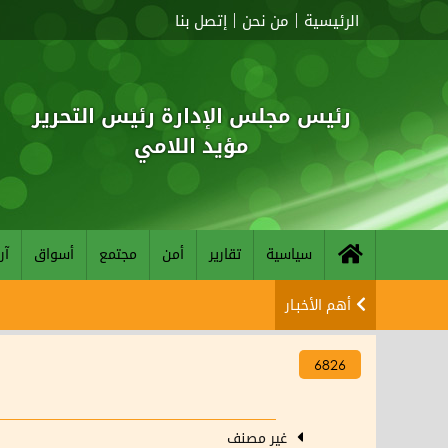
الرئيسية
من نحن
إتصل بنا
رئيس مجلس الإدارة رئيس التحرير
مؤيد اللامي
سياسية
تقارير
أمن
مجتمع
أسواق
آر
أهم الأخبـار
6826
غير مصنف