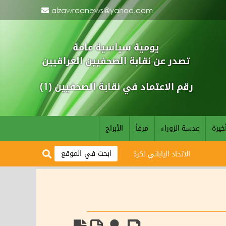
alzawraanews@yahoo.com
يومية سياسية عامة
تصدر عن نقابة الصحفيين العراقيين
رقم الاعتماد في نقابة الصحفيين (1)
خيرة
عدسة الزوراء
مرفأ
الأبراج
الاتحاد الياباني لكرة القدم يبارك وصول أسود الرافدين لمونديال 2026