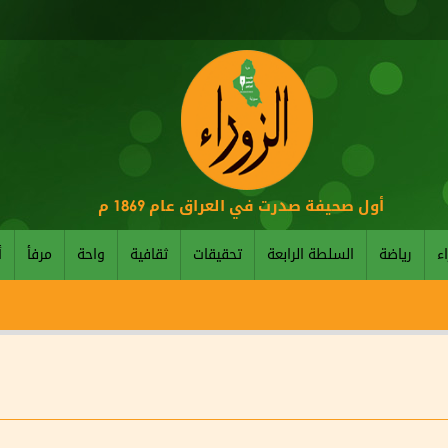
أول صحيفة صدرت في العراق عام 1869 م
اء
رياضة
السلطة الرابعة
تحقيقات
ثقافية
واحة
مرفأ
أ