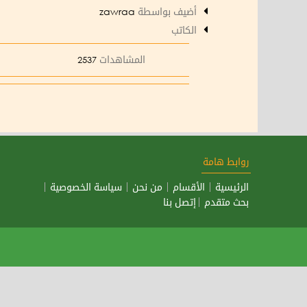
أضيف بواسطة
zawraa
الكاتب
المشاهدات
2537
روابط هامة
الرئيسية
الأقسام
من نحن
سياسة الخصوصية
بحث متقدم
إتصل بنا