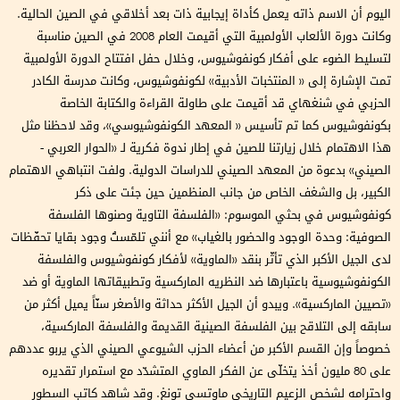
اليوم أن الاسم ذاته يعمل كأداة إيجابية ذات بعد أخلاقي في الصين الحالية.
وكانت دورة الألعاب الأولمبية التي أقيمت العام 2008 في الصين مناسبة
لتسليط الضوء على أفكار كونفوشيوس، وخلال حفل افتتاح الدورة الأولمبية
تمت الإشارة إلى « المنتخبات الأدبية» لكونفوشيوس، وكانت مدرسة الكادر
الحزبي في شنغهاي قد أقيمت على طاولة القراءة والكتابة الخاصة
بكونفوشيوس كما تم تأسيس « المعهد الكونفوشيوسي»، وقد لاحظنا مثل
هذا الاهتمام خلال زيارتنا للصين في إطار ندوة فكرية لـ «الحوار العربي -
الصيني» بدعوة من المعهد الصيني للدراسات الدولية. ولفت انتباهي الاهتمام
الكبير، بل والشغف الخاص من جانب المنظمين حين جئت على ذكر
كونفوشيوس في بحثي الموسوم: «الفلسفة التاوية وصنوها الفلسفة
الصوفية: وحدة الوجود والحضور بالغياب» مع أنني تلمّستُ وجود بقايا تحفّظات
لدى الجيل الأكبر الذي تأثّر بنقد «الماوية» لأفكار كونفوشيوس والفلسفة
الكونفوشيوسية باعتبارها ضد النظريه الماركسية وتطبيقاتها الماوية أو ضد
«تصيين الماركسية». ويبدو أن الجيل الأكثر حداثة والأصغر سنّاً يميل أكثر من
سابقه إلى التلاقح بين الفلسفة الصينية القديمة والفلسفة الماركسية،
خصوصاً وإن القسم الأكبر من أعضاء الحزب الشيوعي الصيني الذي يربو عددهم
على 80 مليون أخذ يتخلّى عن الفكر الماوي المتشدّد مع استمرار تقديره
واحترامه لشخص الزعيم التاريخي ماوتسي تونغ. وقد شاهد كاتب السطور