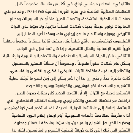
«التاريخي» المعاصر ماوتسي تونغ، في أكثر من مناسبة، وخصوصاً خلال
التجمّعات الطلاّبية الغاضبة في فترة الثورة الثقافية 1965-1976. وقد تم طي
صفحات تلك الحقبة المتشدّدة، واتّجهت الصين منذ أواخر السبعينات ومطلع
الثمانينات لولوج مرحلة جديدة شهدت انفتاحاً تدرّجياً، ولا سيّما على التراث
التاريخي ورموزه واستلهام ما هو إيجابي منه. وهكذا أعيد الاعتبار إلى
الفيلسوف كونفوشيوس وأنتج فيلماً عنه، بصفته قائدا عسكرياً موهوباً ومعلماً
كبيراً للقيم الإنسانية والمثل التقدمية. وإذا كان ثمة تحوّل في الجانب
الثقافي، فلأن الحياة السياسية والاجتماعية والاقتصادية والتربوية والإنسانية
بشكل عام شهدت تطوراً ملحوظاً ، وخصوصاً أن مسألة التفكير بالمستقبل
والتطلّع إليه بقراءة منفتحة للتراث التاريخي الفكري والثقافي والفلسفي،
كانت حاضرة جداً. وحتى إن بدا أن الأمر يحتاج إلى زمن لمحو ما تركته عملية
التشويه والاستعداء لكونفوشيوس والكونفوشيوسية والقطيعة
الأبستمولوجية مع التراث، إلّا أن التوجّه الجديد كان بمثابة صحوة للصين
ترافقت مع تقدّمها العلمي والتكنولوجي وسياسة الانفتاح الاقتصادي التي
اتبعتها، إضافة إلى علاقاتها الدولية الجديدة. لقد استخدم اسم كونفوشيوس
أداة مغرضة لمهاجمة «أعداء» الشيوعية أيام ارتفاع إعلام الثورة الثقافية
وصخبها الذي هزّ الشوارع والميادين، ولا سيّما بملاحقة الضمائر ومحاربة
التفكير الحر، تلك التي كانت ذريعة لتصفية الخصوم والمنافسين، لكنه بدا