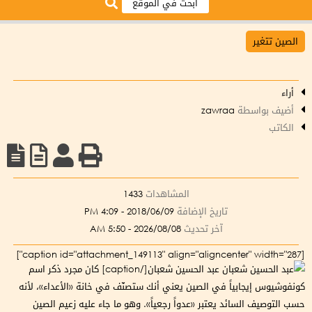
الصين تتغير
أراء
أضيف بواسطة
zawraa
الكاتب
المشاهدات
1433
تاريخ الإضافة
2018/06/09 - 4:09 PM
آخر تحديث
2026/08/08 - 5:50 AM
[caption id="attachment_149113" align="aligncenter" width="287"]
عبد الحسين شعبان[/caption] كان مجرد ذكر اسم
كونفوشيوس إيجابياً في الصين يعني أنك ستصنّف في خانة «الأعداء»، لأنه
حسب التوصيف السائد يعتبر «عدواً رجعياً». وهو ما جاء عليه زعيم الصين