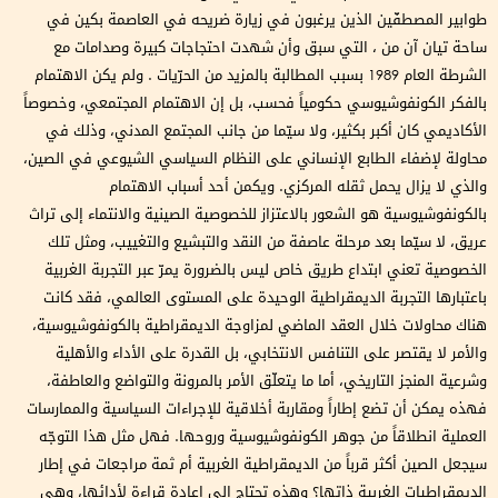
طوابير المصطفّين الذين يرغبون في زيارة ضريحه في العاصمة بكين في
ساحة تيان آن من ، التي سبق وأن شهدت احتجاجات كبيرة وصدامات مع
الشرطة العام 1989 بسبب المطالبة بالمزيد من الحرّيات . ولم يكن الاهتمام
بالفكر الكونفوشيوسي حكومياً فحسب، بل إن الاهتمام المجتمعي، وخصوصاً
الأكاديمي كان أكبر بكثير، ولا سيّما من جانب المجتمع المدني، وذلك في
محاولة لإضفاء الطابع الإنساني على النظام السياسي الشيوعي في الصين،
والذي لا يزال يحمل ثقله المركزي. ويكمن أحد أسباب الاهتمام
بالكونفوشيوسية هو الشعور بالاعتزاز للخصوصية الصينية والانتماء إلى تراث
عريق، لا سيّما بعد مرحلة عاصفة من النقد والتبشيع والتغييب، ومثل تلك
الخصوصية تعني ابتداع طريق خاص ليس بالضرورة يمرّ عبر التجربة الغربية
باعتبارها التجربة الديمقراطية الوحيدة على المستوى العالمي، فقد كانت
هناك محاولات خلال العقد الماضي لمزاوجة الديمقراطية بالكونفوشيوسية،
والأمر لا يقتصر على التنافس الانتخابي، بل القدرة على الأداء والأهلية
وشرعية المنجز التاريخي، أما ما يتعلّق الأمر بالمرونة والتواضع والعاطفة،
فهذه يمكن أن تضع إطاراً ومقاربة أخلاقية للإجراءات السياسية والممارسات
العملية انطلاقاً من جوهر الكونفوشيوسية وروحها. فهل مثل هذا التوجّه
سيجعل الصين أكثر قرباً من الديمقراطية الغربية أم ثمة مراجعات في إطار
الديمقراطيات الغربية ذاتها؟ وهذه تحتاج إلى إعادة قراءة لأدائها، وهي