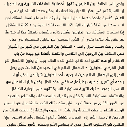
يؤدي إلى الطلاق بين الطرفين. تقول أخصائية العلاقات الأسرية ريم الطويل،
إن الأسرة تمر في بعض الأحيان بمُنغصات لا يمكن معها الاستمرارية في
العيش كأسرة واحدة مهما حاول الطرفان أن يُصلحا فيما بينهما، فهناك أمور
لا بد فيها من اتخاذ قرار الطلاق لأنه الأنسب لكلا الطرفين: • كثرة المشاكل
إذا استمرت المشاكل بين الطرفين بشكل دائم ولأسباب تافهة جدًا أو مُبهمة
غير معروفة، فهذا يعني أن هذين الطرفين غير قابلين للاستمرار في حياة
واحدة وتحت سقف منزل واحد. • التلاسُن بين الطرفين في كثير من الأحيان
تصل العلاقة بين الزوجين إلى التلاسن والتلفظ بألفاظ غير جيدة من باب
الانتقام أو عدم تقدير أحد للآخر، ففي هذه الحالة يجب أن يكون الانفصال هو
الحل المُرضي للطرفين. • الاهمال الدائم في العديد من الحالات حين يصل
الأمر إلى الإهمال الدائم حيث لا يعرف أحد الطرفين شيئًا عن الآخر، أو لا
يهمه أي تغيير أو ظرف يطرأ عليه، ففي هذه الحال يكون قرار الانفصال هو
الأنسب للجميع. • ترك التربية مسئولية الأسرة تقوم على الرعاية للأطفال
والاهتمام بمسئولية الأسرة ككل من ناحية، والمصروفات والمشاعر والعديد
من الأمور الأخرى من جهة أخرى، فإن فقدت تلك الأمور فالانفصال هو السبيل
الوحيد للقيام بواجبات الحضانة والرعاية. • الضرب والإهانة إذا وصلت الحالة بين
الزوجين لأن يصل الأمر إلى الضرب والإهانة وأمام الأطفال وأفراد الأسرة، فإن
الطلاق هو الأسلوب الأمثل حتى لا يتفاقم الأمر وتحتدم الأمور بشكل سلبي