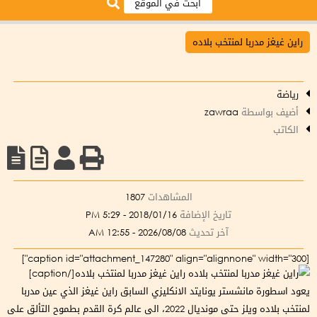
راين غيغز مدربا لمنتخب بلاده
رياضة
أضيف بواسطة
zawraa
الكاتب
المشاهدات
1807
تاريخ الإضافة
2018/01/16 - 5:29 PM
آخر تحديث
2026/08/08 - 12:55 AM
[caption id="attachment_147280" align="alignnone" width="300"]
راين غيغز مدربا لمنتخب بلاده[/caption]
يعود اسطورة مانشستر يونايتد الانكليزي السابق راين غيغز الذي عين مدربا
لمنتخب بلاده ويلز حتى مونديال 2022، الى عالم كرة القدم بطموح التألق على