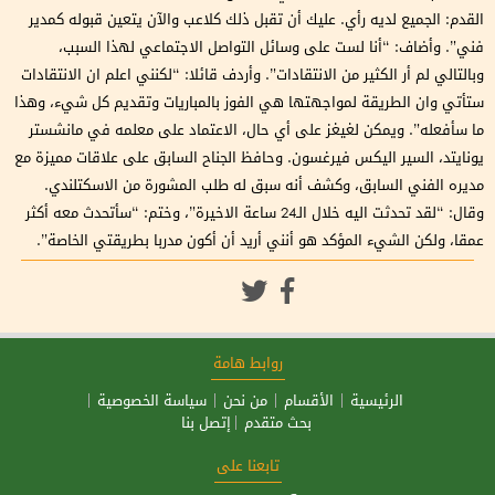
القدم: الجميع لديه رأي. عليك أن تقبل ذلك كلاعب والآن يتعين قبوله كمدير
فني”. وأضاف: “أنا لست على وسائل التواصل الاجتماعي لهذا السبب،
وبالتالي لم أر الكثير من الانتقادات”. وأردف قائلا: “لكنني اعلم ان الانتقادات
ستأتي وان الطريقة لمواجهتها هي الفوز بالمباريات وتقديم كل شيء، وهذا
ما سأفعله”. ويمكن لغيغز على أي حال، الاعتماد على معلمه في مانشستر
يونايتد، السير اليكس فيرغسون. وحافظ الجناح السابق على علاقات مميزة مع
مديره الفني السابق، وكشف أنه سبق له طلب المشورة من الاسكتلندي.
وقال: “لقد تحدثت اليه خلال الـ24 ساعة الاخيرة”، وختم: “سأتحدث معه أكثر
عمقا، ولكن الشيء المؤكد هو أنني أريد أن أكون مدربا بطريقتي الخاصة”.
روابط هامة
الرئيسية
الأقسام
من نحن
سياسة الخصوصية
بحث متقدم
إتصل بنا
تابعنا على