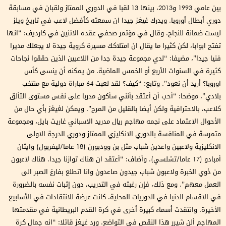
بين عامي 1993 و2013، بينها 13 لقبا في الدوري الممتاز ولقبان في مسابقة
دوري أبطال أوروبا. ويدرك غيغز جيدا ان سمعته كأفضل لاعب في تاريخ ويلز
ليست ضمانة للنجاح. وقال في مؤتمر صحفي عقده الاثنين في كارديف: “انها
تفتح ابوابا، لكن كثيرا ما يقال ان امتلاكك مسيرة كروية جيدة لا يجعلك مديرا
فنيا جيدا”، مضيفا: “لدي مجموعة جيدة جدا من اللاعبين الذين حققوا نجاحات
كثيرة في السنوات الأربع أو الخمس الماضية. من يمكنه أن ينسى كأس
اوروبا؟ أريد أن نعود”. وتابع: “كيف؟ لقد لعبت 64 مباراة دولية مع منتخب
بلادي”، موضحا: “أحب أن أعتقد بأنني سأكون مدربا على نفس مستوى التألق
كلاعب، بالاحترافية ولكن أيضا بالقليل من المرح”. ويمكن لغيغز بأي حال من
الأحوال الاعتماد على نجمه مهاجم ريال مدريد الاسباني غاريث بايل، ومجموعة
متمرسة في المنافسة بالدوري الانكليزي الممتاز ودوري الدرجة الاولى
الانكليزية ولاعبين واعدين شباب مثل بن وودبورن (18 عاما/ليفربول) وايثان
أمبادو (17 عاما/تشلسي). وأضاف: “أعتقد ان هناك توازنا جيدا. هناك لاعبون
من ذوي الخبرة ولاعبون شباب جيدون صاعدون وانا اتطلع بفارغ الصبر الى
العمل معهم”. ومع ذلك، فإن رغبته في التدريب، دون إثبات نفسه بالضرورة
في الاقسام الدنيا في الدوريات المحلية، كانت عرضة للانتقادات في الأسابيع
الأخيرة. وانتقدت أسماء كبيرة أخرى في كرة القدم البريطانية في مقدمتها
المهاجم ألن شيرر هذا النقص في التواضع. ورد غيغز قائلا: “انه جمال كرة