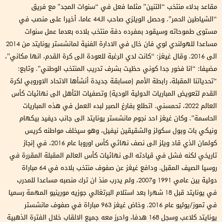
مقاعد بدلاء منتخب “التنين” مثلما فعل في “سنوات المجد” مع فريق
“الشياطين الحمر”. وحصل الويلزي صاحب الـ44 عاما، أخيرا على منصب في
مستوى طموحاته وسيقود بمفرده دفة منتخب بلاده بعدما عمل سنوات
مساعدا للهولندي لوي فان خال في الادارة الفنية لمانشستر يونايتد من 2014
الى 2016. وقال غيغز: “كانت لدي الرغبة للعودة الى كرة القدم، انها مكاني”،
مضيفا: “انا فخور جدا كوني حظيت بشرف تدريب المنتخب الوطني”. وتابع:
“تحدياتنا المقبلة، رابطة الأمم (مسابقة جديدة أنشأها الاتحاد الاوروبي لكرة
القدم لتعويض المباريات الدولية الودية) وتصفيات التأهل الى نهائيات كأس
العالم 2022، تحمسني. اتطلع بفارغ الصبر لبدء العمل في هذه المباريات
الحاسمة”. وكان غيغز احد نجوم مانشستر يونايتد الى جانب ديفيد بيكهام
ونيكي بات وبول سكولز والشقيقين نيفيل، وهو سيخلف مواطنه كريس
كولمان الذي قاد ويلز الى نصف نهائي كأس اوروبا عام 2016، في إنجاز
تاريخي لكنه فشل في قيادته الى نهائيات كأس العالم المقبلة المقررة في
روسيا الصيف المقبل. ودافع غيغز عن صفوف منتخب بلاده في 64 مباراة
دولية بين عامي 1991 و2007، ولم يدرب منذ ان ترك منصبه مساعدا للمدرب
في يونايتد قبل 18 شهرا بعد استلام البرتغالي جوزيه مورينيو المهمة رسميا
في تموز/يوليو عام 2016. وخاض غيغز 963 مباراة في صفوف مانشستر
يونايتد كلاعب وسجل 168 هدفا، واحرز معه جميع الالقاب خلال الفترة الذهبية