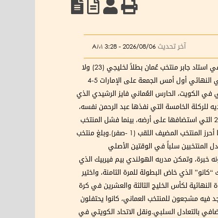
آخر تحديث
2026/08/06 - 3:28 AM
منتخب عُمان بطلاً لخليجي (23) ولا
اصابات خطيرة في استاد جابر[/caption] أحرز منتخب سلطنة عُمان لقب بطولة كأس الخليج “23” للمرة الثانية في تاريخه، بفوزه في النهائي أول أمس الجمعة على الإمارات 5-4
هداف 0-0.وكان نجم المباراة على ملعب جابر الدولي في الكويت، الحارس العُماني فايز الرشيدي الذي
لترجيح بتصديه للركلة الخامسة التي نفذها عبد الرحمن نفسه،
قبل أن يسجل العُماني محسن جوهر الركلة الأخيرة لمنتخب بلاده.وهي المرة الثانية يحرز المنتخب العماني اللقب بعد نسخة عام 2009 التي استضافها على أرضه، بينما فشل المنتخب
الإماراتي في إحراز اللقب الخليجي للمرة الثالثة في تاريخه.وثأر المنتخب العماني من خسارته نهائي 2007 على أرض الإمارات، عندما أحرز المنتخب المضيف اللقب (1 -صفر).وبلغ منتخب
 1 -صفر في نصف النهائي، بينما تأهلت الإمارات على حساب العراق بركلات الترجيح (4-2)، بعد تعادل المنتخبين سلباً في الوقتين الأصلي
 خبرة، وتمكن مدربه الهولندي بيم فيربيك الذي
انو” الذي خاض البطولة للمرة الثامنة، واختير
أول أمس الجمعة في ختام المباراة النهائية لكأس الخليج الثالثة والعشرين في كرة
د فيه مشجعون للمنتخب العماني، كانوا يحتفلون
في المباراة التي انتهى وقتاها الأصلي والاضافي بالتعادل السلبي.ونقل الاتحاد الكويتي في