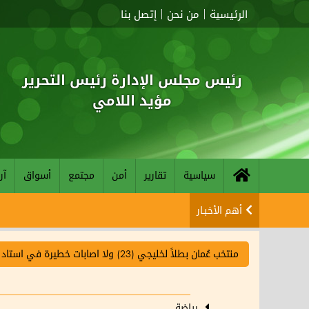
الرئيسية
من نحن
إتصل بنا
رئيس مجلس الإدارة رئيس التحرير
مؤيد اللامي
سياسية
تقارير
أمن
مجتمع
أسواق
آر
أهم الأخبـار
منتخب عُمان بطلاً لخليجي (23) ولا اصابات خطيرة في استاد جابر
رياضة