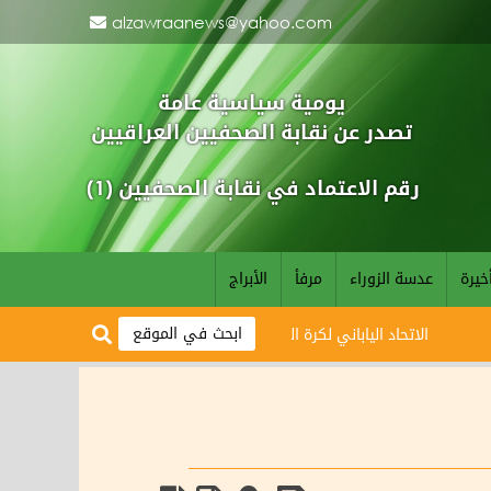
alzawraanews@yahoo.com
يومية سياسية عامة
تصدر عن نقابة الصحفيين العراقيين
رقم الاعتماد في نقابة الصحفيين (1)
خيرة
عدسة الزوراء
مرفأ
الأبراج
الاتحاد الياباني لكرة القدم يبارك وصول أسود الرافدين لمونديال 2026