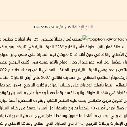
تاريخ الإضافة
2018/01/06 - 5:35 PM
بركلات الترجيح، بعد تعادل المنتخبين سلباً في الوقتين الأصلي والإضافي دون أ
دقيقة 89 عبر تصديه لركلة جزاء نفذها الإماراتي عمر عبد الرحمن، وقام بالأمر نفسه في ركلات ا
عمان النهائي بفوزه على البحرين
جأة في هذه البطولة، وأثبت نفسه رقماً صعباً وعصياً على منافسين يفوقونه
 تكوين فريق متجانس يغلب عليه العنصر الشاب ويقوده المخضرم أحمد مبارك “ك
أفضل لاعب في المباراة مرتين في النسخة الحالية.من جهة أخرى، أصيب 40 شخصاً بجروح طفيفة 
ر الدولي، بحسب ما أفاد المنظمون.وسقط الحاجز في جانب من المدرجات تواج
بإحراز منتخب بلادهم لقب “خليجي 23”، بعد الفوز على الإمارات بركلات الترجيح (5-4)، 