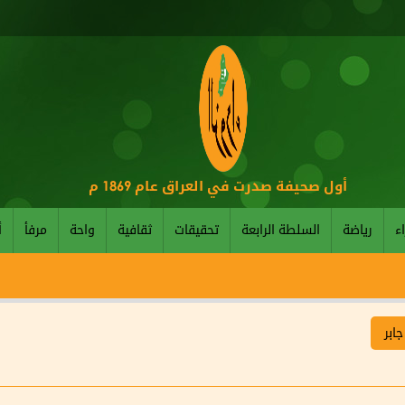
أول صحيفة صدرت في العراق عام 1869 م
اء
رياضة
السلطة الرابعة
تحقيقات
ثقافية
واحة
مرفأ
أ