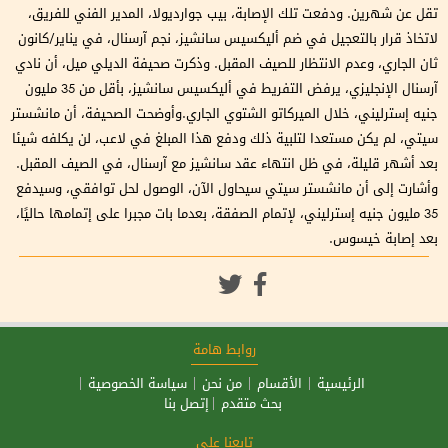
تقل عن شهرين. ودفعت تلك الإصابة، بيب جوارديولا، المدير الفني للفريق،
لاتخاذ قرار بالتعجيل في ضم أليكسيس سانشيز، نجم آرسنال، في يناير/كانون
ثان الجاري، وعدم الانتظار للصيف المقبل. وذكرت صحيفة الديلي ميل، أن نادي
آرسنال الإنجليزي، يرفض التفريط في أليكسيس سانشيز، بأقل من 35 مليون
جنيه إسترليني، خلال الميركاتو الشتوي الجاري.وأوضحت الصحيفة، أن مانشستر
سيتي، لم يكن مستعدا لتلبية ذلك ودفع هذا المبلغ في لاعب، لن يكلفه شيئا
بعد أشهر قليلة، في ظل انتهاء عقد سانشيز مع آرسنال، في الصيف المقبل.
وأشارت إلى أن مانشستر سيتي سيحاول الآن، الوصول لحل توافقي، وسيدفع
35 مليون جنيه إسترليني، لإتمام الصفقة، بعدما بات مجبرا على إتمامها حاليًا،
بعد إصابة خيسوس.
روابط هامة
الرئيسية
الأقسام
من نحن
سياسة الخصوصية
بحث متقدم
إتصل بنا
تابعنا على