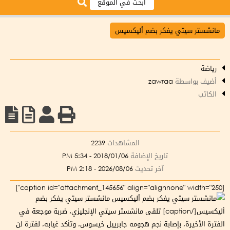
مانشستر سيتي يفكر بضم أليكسيس
رياضة
أضيف بواسطة
zawraa
الكاتب
المشاهدات
2239
تاريخ الإضافة
2018/01/06 - 5:34 PM
آخر تحديث
2026/08/06 - 2:18 PM
[caption id="attachment_145656" align="alignnone" width="250"]
مانشستر سيتي يفكر بضم
أليكسيس[/caption] تلقى مانشستر سيتي الإنجليزي، ضربة موجعة في
الفترة الأخيرة، بإصابة نجم هجومه جابرييل خيسوس، وتأكد غيابه، لفترة لن