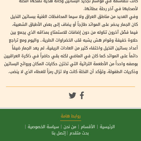
كانت تتقاسمه في مواسم تجديد البساتين وكأنه هدية تمنحها النخلة
لأصحابها في آخر رحلة عطائها.
وفي العديد من مناطق العراق ولا سيما المحافظات الغنية ببساتين النخيل
كان الجمار يحضر على الموائد طازجاً أو يضاف إلى بعض الأطباق الشعبية،
فيما فضّل آخرون تناوله من دون إضافات للاستمتاع بمذاقه الذي يجمع بين
حلاوة خفيفة وقوام هش يشبه قلب الخضراوات الطرية.. واليوم ومع تراجع
أعداد بساتين النخيل واختفاء كثير من العادات الريفية، لم يعد الجمار ضيفاً
دائماً على الموائد كما كان في الماضي لكنه بقي حاضراً في ذاكرة العراقيين
بوصفه واحداً من الأطعمة التراثية التي تختزن حكايات المكان وروائح البساتين
وذكريات الطفولة، وتؤكد أن النخلة كانت ولا تزال رمزاً للعطاء الذي لا ينضب.
روابط هامة
الرئيسية
الأقسام
من نحن
سياسة الخصوصية
بحث متقدم
إتصل بنا