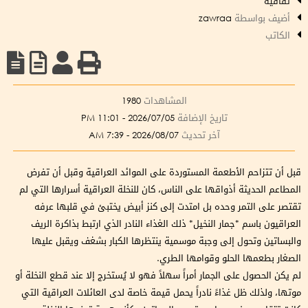
ثقافية
أضيف بواسطة
zawraa
الكاتب
المشاهدات
1980
تاريخ الإضافة
2026/07/05 - 11:01 PM
آخر تحديث
2026/08/07 - 7:39 AM
قبل أن تتزاحم الأطعمة المستوردة على الموائد العراقية وقبل أن تفرض
المطاعم الحديثة أذواقها على الناس، كان للنخلة العراقية أسرارها التي لم
تقتصر على التمر وحده بل امتدت إلى كنز أبيض يختبئ في قلبها عرفه
العراقيون باسم *جمار النخيل* ذلك الغذاء النادر الذي ارتبط بذاكرة الريف
والبساتين وتحول إلى وجبة موسمية ينتظرها الكبار بشغف ويقبل عليها
الصغار بطعمها الحلو وقوامها الطري.
لم يكن الحصول على الجمار أمراً سهلاً فهو لا يُستخرج إلا عند قطع النخلة أو
موتها، ولذلك ظل غذاءً نادراً يحمل قيمة خاصة لدى العائلات العراقية التي